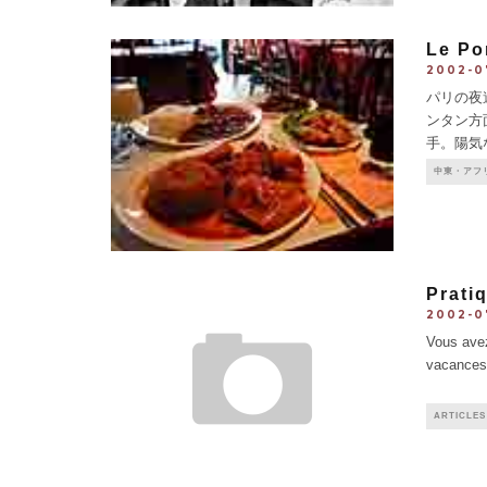
Le 
2002-0
パリの夜
ンタン方
手。陽気
Poro
中東・アフ
雰囲気を
Pratiq
2002-0
Vous avez
vacances-
ARTICLES