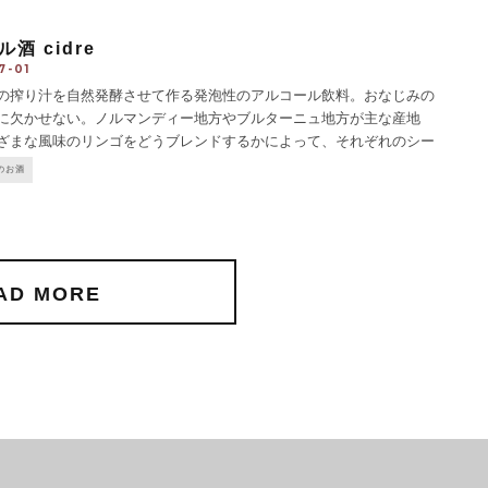
酒 cidre
7-01
搾り汁を自然発酵させて作る発泡性のアルコール飲料。おなじみの
に欠かせない。ノルマンディー地方やブルターニュ地方が主な産地
ざまな風味のリンゴをどうブレンドするかによって、それぞれのシー
性が出てくるという。アルコール度が最低5％ないと本格的なシード
のお酒
められないが、アルコール度を増すた
...
AD MORE