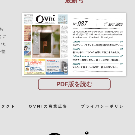
最新号
を
お
くに
いた
を差
PDF版を読む
ンタクト
OVNIの商業広告
プライバシーポリシ