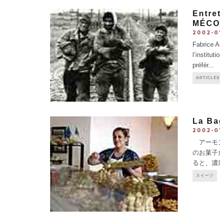
Entre
MÉCO
2002-0
Fabrice A
l’institut
préfér
...
ARTICLES
La B
2002-0
アーモン
のお菓子
ると、濃
吟味され
スイーツ
1.3€、