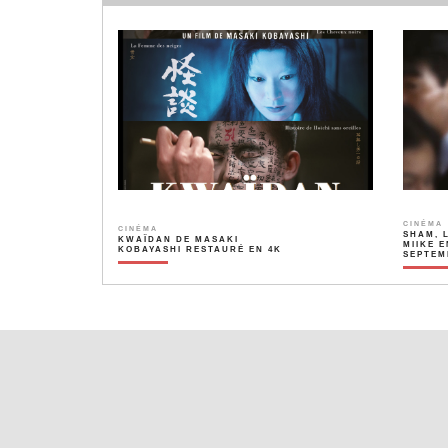
CINÉMA
CINÉMA
SHAM, 
KWAÏDAN DE MASAKI
MIIKE E
KOBAYASHI RESTAURÉ EN 4K
SEPTEM