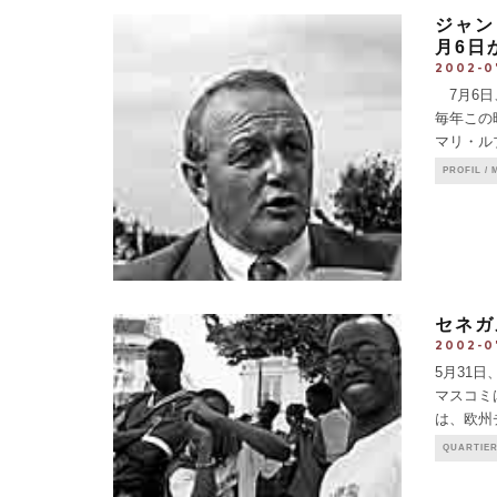
ジャン＝
月6日
2002-0
7月6日
毎年この
マリ・ル
前も、コ
PROFIL 
記者会見
セネガ
2002-0
5月31
マスコミ
は、欧州
続け、決
QUARTIE