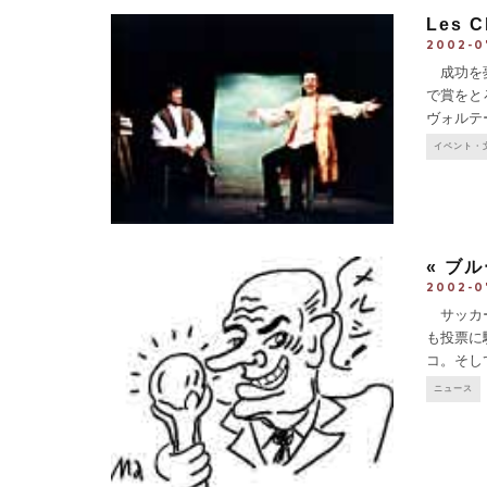
Les C
2002-0
成功を夢
で賞をと
ヴォルテ
まったく
イベント・
« ブ
2002-0
サッカー
も投票に
コ。そし
ぴらと、6
ニュース
与えた。
.