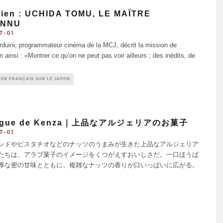
tien : UCHIDA TOMU, LE MAÎTRE
NNU
7-01
rduini, programmateur cinéma de la MCJ, décrit la mission de
ion ainsi : «Montrer ce qu’on ne peut pas voir ailleurs ; des inédits, de
 EN FRANÇAIS SUR LE JAPON
ague de Kenza｜上品なアルジェリアのお菓子
7-01
ドやピスタチオなどのナッツのうまみが生きた上品なアルジェリア
たちは、アラブ菓子のイメージをくつがえすおいしさだ。一口ほうば
厚な密の甘味とともに、複雑なナッツの香りが口いっぱいに広がる。
た素材を使っているからこそ出せる味。ほとんどの小菓子は1個
少し大きくなると1個2.2€、フル
...