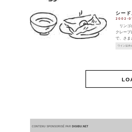
シードル
2002-0
リンゴの
クレープ
で、さま
ドルの個
ワイン以外
ルとは認
LO
CONTENU SPONSORISÉ PAR
DIGIBU.NET