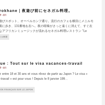
Porokhane｜夜遊び前にセネガル料理。
7-01
遊びスポット、オーベルカンフ通り。流行のカフェを横目にメニルモ
面に歩き、131番地を左へ。夜の喧噪がさっと遠くに消えて、すぐ左
なアフリカンミュージックが流れるセネガル料理レストラン "Le
khane"が現われる。この界隈に魅了される人々が、おいしい料理と楽しい
リカ料理
求めて訪れると
...
ue : Tout sur le visa vacances-travail
7-01
 entre 18 et 30 ans et vous rêvez de partir au Japon ? Le visa «
travail » est pour vous ! Depuis le 8 janvier 199
...
 EN FRANÇAIS SUR LE JAPON