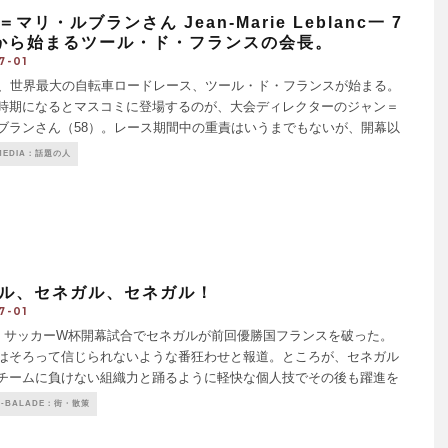
マリ・ルブランさん Jean-Marie Leblanc一 7
から始まるツール・ド・フランスの会長。
7-01
、世界最大の自転車ロードレース、ツール・ド・フランスが始まる。
時期になるとマスコミに登場するのが、大会ディレクターのジャン＝
ブランさん（58）。レース期間中の重責はいうまでもないが、開幕以
ースの決定、スポンサーとの交渉、各区間の町々のお偉方との親睦、
/ MEDIA：話題の人
などと
...
ル、セネガル、セネガル！
7-01
日、サッカーW杯開幕試合でセネガルが前回優勝国フランスを破った。
はそろって信じられないような番狂わせと報道。ところが、セネガル
チームに負けない組織力と踊るように軽快な個人技でその後も躍進を
勝トーナメント
...
R-BALADE：街・散策