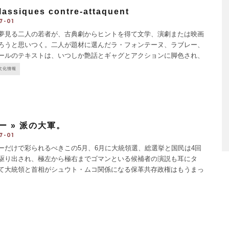
lassiques contre-attaquent
7-01
見る二人の若者が、古典劇からヒントを得て文学、演劇または映画
ろうと思いつく。二人が題材に選んだラ・フォンテーヌ、ラブレー、
ールのテキストは、いつしか艶話とギャグとアクションに脚色され、
違った様相を見せていく。ラ・フォンテーヌの部
...
文化情報
ルー » 派の大軍。
7-01
だけで彩られるべきこの5月、6月に大統領選、総選挙と国民は4回
駆り出され、極左から極右までゴマンといる候補者の演説も耳にタ
て大統領と首相がシュウト・ムコ関係になる保革共存政権はもうまっ
月16日の総選挙決選で大統領与党連合(UMP)に577席のうち369席を
..