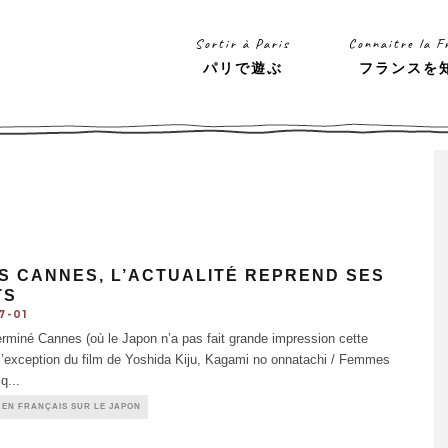
Sortir à Paris
Connaitre la F
パリで遊ぶ
フランスを
S CANNES, L’ACTUALITÉ REPREND SES
TS
7-01
erminé Cannes (où le Japon n’a pas fait grande impression cette
l’exception du film de Yoshida Kiju, Kagami no onnatachi / Femmes
 q
...
 EN FRANÇAIS SUR LE JAPON