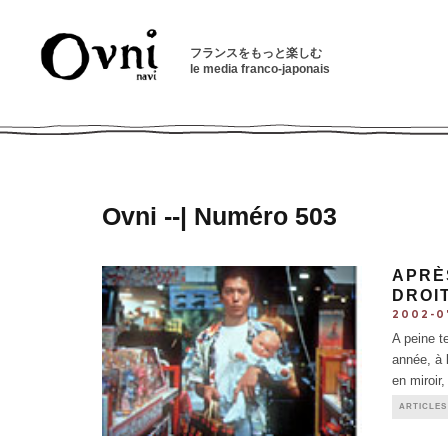
フランスをもっと楽しむ
le media franco-japonais
Ovni --| Numéro 503
APRÈ
DROI
2002-0
A peine t
année, à 
en miroir,
ARTICLES