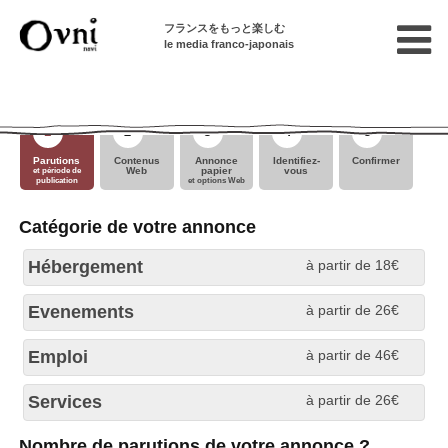
フランスをもっと楽しむ
le media franco-japonais
01 87 44 90 97
pa@ovninavi.com
1
2
3
4
5
Parutions
Contenus
Annonce
Identifiez-
Confirmer
Web
papier
vous
et période de
publication
et options Web
Catégorie de votre annonce
Hébergement
à partir de 18€
Evenements
à partir de 26€
Courte duree : 1P (chambre, studio, coloc')
Emploi
à partir de 46€
Courte duree : Plus de 2P, maison, autres
Evénements
Services
à partir de 26€
Longue duree: 1P (chambre, studio, coloc')
Nouveautés Livre
Divers
Nombre de parutions de votre annonce ?
Longue duree : Plus de 2P, maison, autres
Restauration
Je donne