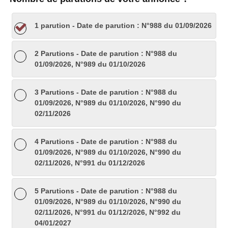
Vente / Bail
Demandes
Salon de coiffure
1 parution
- Date de parution : N°988 du 01/09/2026
Agences immobilieres
Esthetique
2 Parutions
- Date de parution : N°988 du
01/09/2026, N°989 du 01/10/2026
Hotels
Bien-être
Bureaux
Dentistes
3 Parutions
- Date de parution : N°988 du
01/09/2026, N°989 du 01/10/2026, N°990 du
02/11/2026
Medecins
Shiatsu-Seitai
4 Parutions
- Date de parution : N°988 du
01/09/2026, N°989 du 01/10/2026, N°990 du
Ecoles de français
02/11/2026, N°991 du 01/12/2026
Cours divers
5 Parutions
- Date de parution : N°988 du
01/09/2026, N°989 du 01/10/2026, N°990 du
Cours de musique
02/11/2026, N°991 du 01/12/2026, N°992 du
04/01/2027