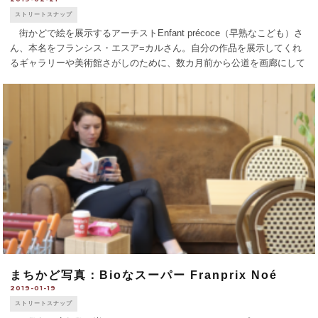
ストリートスナップ
街かどで絵を展示するアーチストEnfant précoce（早熟なこども）さ
ん、本名をフランシス・エスア=カルさん。自分の作品を展示してくれ
るギャラリーや美術館さがしのために、数カ月前から公道を画廊にして
います。すでにTVインタビュー、展示のオファーなどがありました。
人々との出 [...]
まちかど写真：Bioなスーパー Franprix Noé
2019-01-19
ストリートスナップ