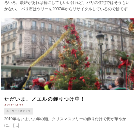
ろいろ。暖炉があれば薪にしてもいいけれど、パリの住宅ではそうもい
かない。 パリ市はツリーを2007年からリサイクルしているので捨てず
に再活用を。今年、市は195カ所の回収所を1月26日まで設け、集まった
木を粉砕し、 [...]
ただいま、ノエルの飾りつけ中！
2019-12-17
ストリートスナップ
2019年もいよいよ年の瀬。クリスマスツリーの飾り付けで街が華やか
に。 [...]