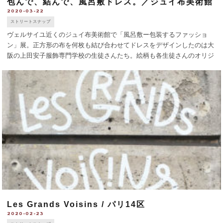
包んで、結んで、風呂敷ドレス。／ジュイ布美術館
2020-03-22
ストリートスナップ
ヴェルサイユ近くのジュイ布美術館で「風呂敷ー包装するファッショ
ン」展。正方形の布を何枚も結び合わせてドレスをデザインしたのは大
阪の上田安子服飾専門学校の生徒さんたち。絵柄も各生徒さんのオリジ
ナルで、日本の名勝と、そこを旅をする自分の姿などが描かれていま
す。とはいえ布の雰囲気は、1 [...]
Les Grands Voisins / パリ14区
2020-02-23