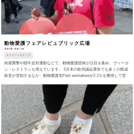
動物愛護フェアレピュブリック広場
2019-06-14
ストリートスナップ
肉屋襲撃や闘牛反対運動などで、動物愛護団体が注目を集め、ヴィーガ
ン・レストランも増えています。 5月末の欧州議会選挙でも多くの既成
政党が苦戦するなか、動物愛護党Parti animalisteが2.2％を獲得して世
間を驚かせました。レピュブリック広場の動物愛護運動フェアへ。 [...]