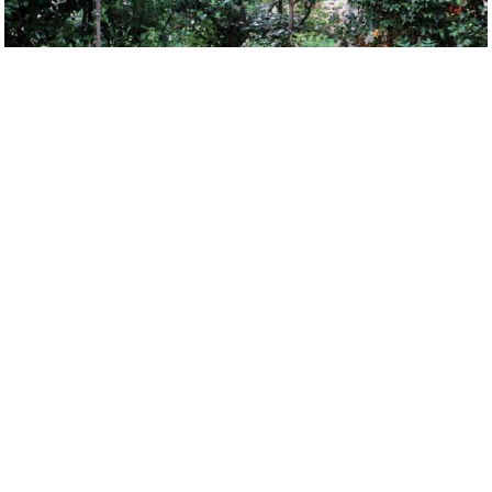
まちかど写真：Salon 21
2018-07-23
ストリートスナップ
アンナ=ピーターさんと、アンヌ=ロイスさんが主催した《社会で活躍す
る女性のサロン・Salon 21》。6区の邸宅と庭園でのソワレは、ドレス
姿の女性でとても華やか。 [...]