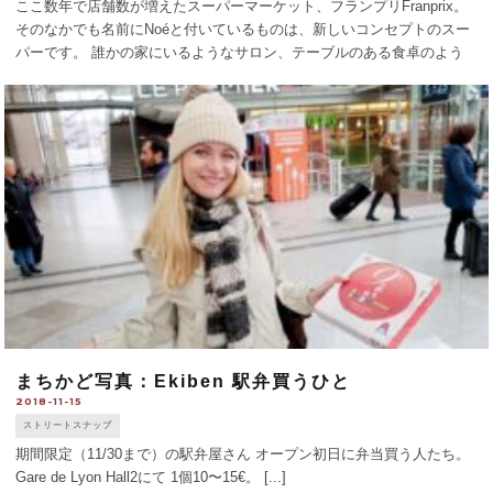
ここ数年で店舗数が増えたスーパーマーケット、フランプリFranprix。
そのなかでも名前にNoéと付いているものは、新しいコンセプトのスー
パーです。 誰かの家にいるようなサロン、テーブルのある食卓のよう
なスペースで、ゆったりと休憩できます。ちょっとシミがついたりした
青果類をパッケ [...]
まちかど写真：Ekiben 駅弁買うひと
2018-11-15
ストリートスナップ
期間限定（11/30まで）の駅弁屋さん オープン初日に弁当買う人たち。
Gare de Lyon Hall2にて 1個10〜15€。 [...]