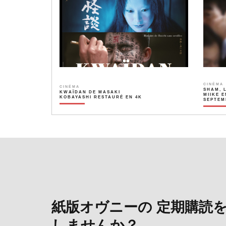
CINÉMA
CINÉMA
SHAM, 
KWAÏDAN DE MASAKI
MIIKE E
KOBAYASHI RESTAURÉ EN 4K
SEPTEM
紙版オヴニーの 定期購読
しませんか？