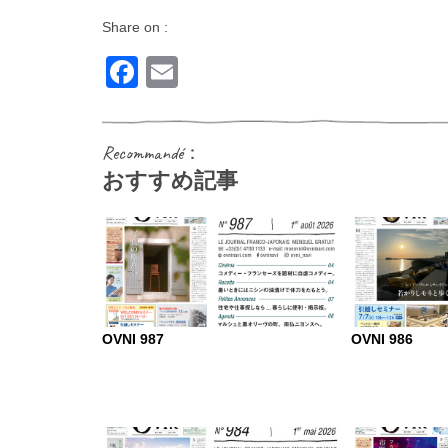
Share on :
Facebook
Email
Recommandé：
おすすめ記事
OVNI 987
OVNI 986