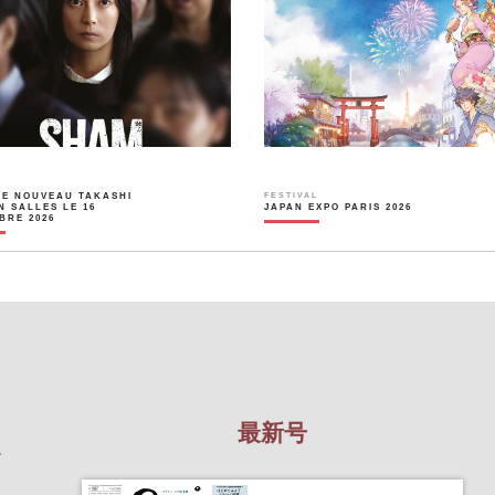
LE NOUVEAU TAKASHI
FESTIVAL
N SALLES LE 16
JAPAN EXPO PARIS 2026
BRE 2026
最新号
を