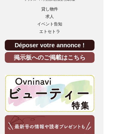
貸し物件
求人
イベント告知
エトセトラ
Déposer votre annonce !
掲示板へのご掲載はこちら