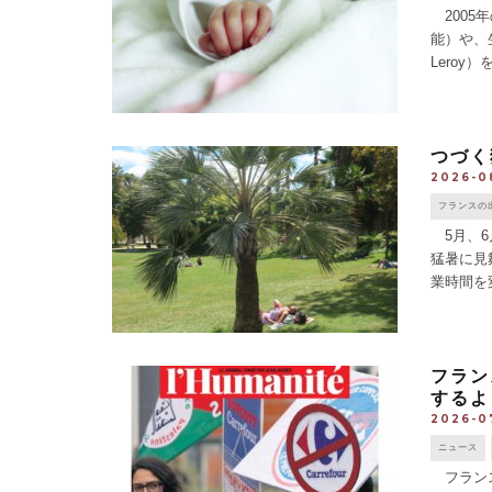
2005
能）や、
Lero
4000人
つづく
2026-0
フランスの
5月、6
猛暑に見
業時間を
万人）に出
フラン
するよ
2026-0
ニュース
フランス