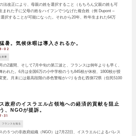
年の法改正により、母親の姓を選択すること（もちろん父親の姓も可
生まれた子に父母の姓をハイフンでつなげた複合姓（例 Dupont –
y）を選択することが可能になった。それから20年、昨年生まれた64万
の子のうち15％に複合姓がつけら [...]
猛暑。気候休暇は導入されるか。
8-02
出来事
月の2週間、そして7月中旬の第三波と、フランスは例年よりも早く、
舞われた。6月は全国6万の小中学校のうち845校が休校、1800校が授
変更。月末には最高段階の赤色警報がパリを含む西側72県（住民5100
され、最高気温がパリで40.3℃、南西部で [...]
ス政府のイスラエル占領地への経済的貢献を阻止
う、NGOが提訴。
7-31
フランスを知る
の５つの非政府組織（NGO）は7月22日、イスラエルによるパレス