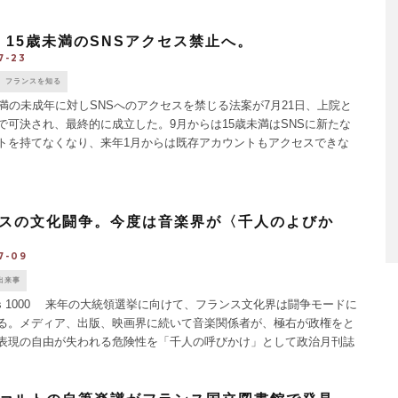
れ、6月1 [...]
。15歳未満のSNSアクセス禁止へ。
7-23
フランスを知る
満の未成年に対しSNSへのアクセスを禁じる法案が7月21日、上院と
で可決され、最終的に成立した。9月からは15歳未満はSNSに新たな
トを持てなくなり、来年1月からは既存アカウントもアクセスできな
の措置は欧州連合（EU）加盟国では初めて。 15 [...]
スの文化闘争。今度は音楽界が〈千人のよびか
7-09
出来事
 des 1000 来年の大統領選挙に向けて、フランス文化界は闘争モードに
る。メディア、出版、映画界に続いて音楽関係者が、極右が政権をと
表現の自由が失われる危険性を「千人の呼びかけ」として政治月刊誌
tis」に掲載した。 4月にも南フランスで [...]