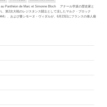
 au Panthéon de Marc et Simonne Bloch アナール学派の歴史家と
れ、第2次大戦のレジスタンス闘士として没したマルク・ブロック
‐1944）、および妻シモーヌ・ヴィダルが、6月23日にフランスの偉人廟