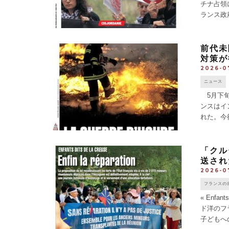
チナ占領
ランス政
支持する
前代未
対策が
2026-0
ニュース
5月下旬
ンスはイ
れた。今
5月21～
「クル
送され
2026-0
フランスの
« Enfa
ド洋のフ
子どもへ