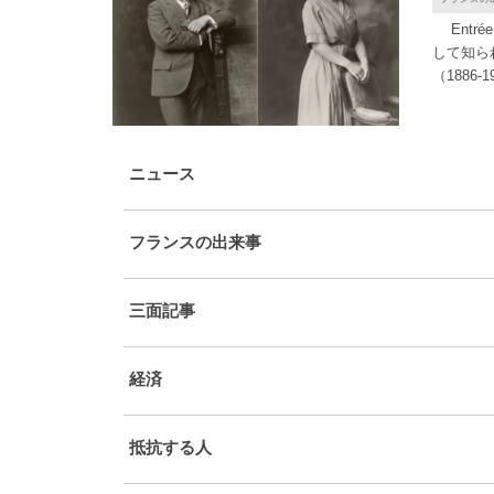
Entrée
して知ら
（1886
パン [...]
ニュース
フランスの出来事
三面記事
経済
抵抗する人