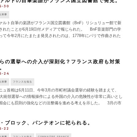
ァルトの自筆楽譜がフランス国立図書館で発見。
6-30
出来事
ルト自筆の楽譜がフランス国立図書館（BnF）リシュリュー館で新
されたことが6月19日付メディアで報じられた。 BnF音楽部門の学
って今年2月にたまたま発見されたのは、1778年にパリで作曲された
44ページ綴りの楽譜帳で、フルートとハープのため [...]
らの選挙への介入が深刻化？フランス政府も対策
。
6-24
出来事
フランスを知る
ュ首相は6月11日、今年3月の市町村議会選挙の経験を踏まえて、
年の大統領選挙への情報操作による外国の介入の危険性が非常に高いとし
国会にも罰則の強化などの法整備を進める考えを示した。 3月の市
選挙では、マルセイユ、ルーベ、トゥールーズにおいて「服 [...]
・ブロック、パンテオンに祀られる。
6-22
出来事
フランスを知る
CONNAITRE_FRANCE