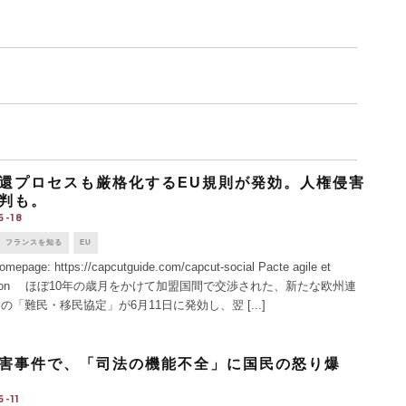
還プロセスも厳格化するEU規則が発効。人権侵害
判も。
6-18
フランスを知る
EU
omepage: https://capcutguide.com/capcut-social Pacte agile et
ration ほぼ10年の歳月をかけて加盟国間で交渉された、新たな欧州連
の「難民・移民協定」が6月11日に発効し、翌 [...]
害事件で、「司法の機能不全」に国民の怒り爆
-11