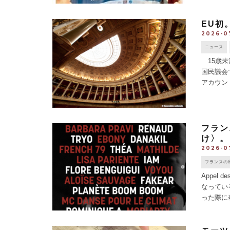
一致で採択さ
EU初
2026-0
ニュース
15歳未
国民議会
アカウン
くなる。こ
フラン
け〉。
2026-0
フランスの
Appel
なってい
った際に
「Poli