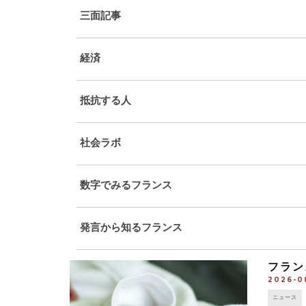
三面記事
経済
抵抗する人
社会ラボ
数字でみるフランス
発言から知るフランス
フラン
2026-0
ニュース