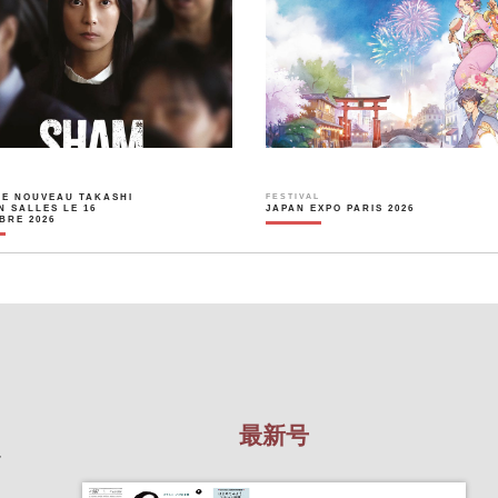
LE NOUVEAU TAKASHI
FESTIVAL
N SALLES LE 16
JAPAN EXPO PARIS 2026
BRE 2026
最新号
を