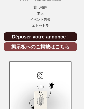
貸し物件
求人
イベント告知
エトセトラ
Déposer votre annonce !
掲示板へのご掲載はこちら