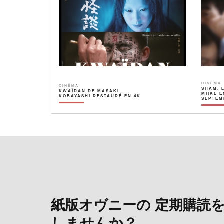
CINÉMA
CINÉMA
SHAM, 
KWAÏDAN DE MASAKI
MIIKE E
KOBAYASHI RESTAURÉ EN 4K
SEPTEM
紙版オヴニーの 定期購読
しませんか？