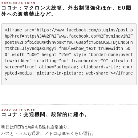
2020-03-16 20:39
コロナ：マクロン大統領、外出制限強化ほか、EU圏
外への渡航禁止など。
<iframe src="https://www.facebook.com/plugins/post.p
hp?href=https%3A%2F%2Fwww.facebook.com%2Fovninavi%2F
posts%2Fpfbid0uXWdVnvbsRYr9CTGUaofcY6oaCKSETBjLNq5Fn
mtXhcBEJiyV8dqaKLMgyiFfhBDl&show_text=true&width=50
0" width="500" height="250" style="border:none;overf
low:hidden" scrolling="no" frameborder="0" allowfull
screen="true" allow="autoplay; clipboard-write; encr
ypted-media; picture-in-picture; web-share"></iframe
>
2020-03-16 09:35
コロナ：交通機関、段階的に縮小。
明日はRERはA線もB線も通常通り。
バスとトラムも通常。メトロは80%くらい運行。