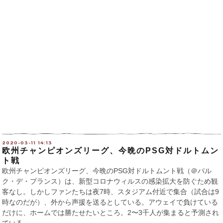
2020-03-11 14:13
欧州チャンピオンズリーグ、今晩のPSG対ドルトムン
ト戦
欧州チャンピオンズリーグ、今晩のPSG対ドルトムント戦（＠パル
ク・デ・プランス）は、新型コロナウィルスの感染拡大を防ぐため観
客なし。しかしファンたちは夜7時、スタジアム付近で集合（試合は9
時なのだが）、外から声援を送るとしている。アウェイで負けている
だけに、ホームでは勝たせたいところ。2〜3千人が集まると予測され
ている。