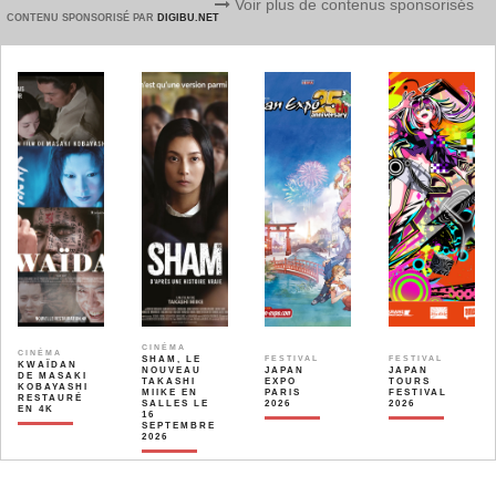
Voir plus de contenus sponsorisés
CONTENU SPONSORISÉ PAR
DIGIBU.NET
CINÉMA
CINÉMA
SHAM, LE
FESTIVAL
FESTIVAL
KWAÏDAN
NOUVEAU
JAPAN
JAPAN
DE MASAKI
TAKASHI
EXPO
TOURS
KOBAYASHI
MIIKE EN
PARIS
FESTIVAL
RESTAURÉ
SALLES LE
2026
2026
EN 4K
16
SEPTEMBRE
2026