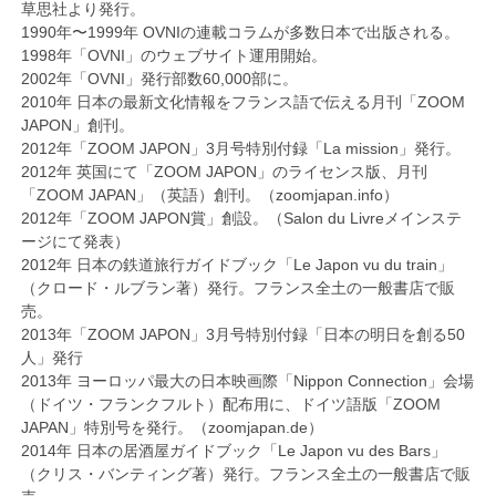
草思社より発行。
1990年〜1999年 OVNIの連載コラムが多数日本で出版される。
1998年「OVNI」のウェブサイト運用開始。
2002年「OVNI」発行部数60,000部に。
2010年 日本の最新文化情報をフランス語で伝える月刊「ZOOM
JAPON」創刊。
2012年「ZOOM JAPON」3月号特別付録「La mission」発行。
2012年 英国にて「ZOOM JAPON」のライセンス版、月刊
「ZOOM JAPAN」（英語）創刊。（zoomjapan.info）
2012年「ZOOM JAPON賞」創設。（Salon du Livreメインステ
ージにて発表）
2012年 日本の鉄道旅行ガイドブック「Le Japon vu du train」
（クロード・ルブラン著）発行。フランス全土の一般書店で販
売。
2013年「ZOOM JAPON」3月号特別付録「日本の明日を創る50
人」発行
2013年 ヨーロッパ最大の日本映画際「Nippon Connection」会場
（ドイツ・フランクフルト）配布用に、ドイツ語版「ZOOM
JAPAN」特別号を発行。（zoomjapan.de）
2014年 日本の居酒屋ガイドブック「Le Japon vu des Bars」
（クリス・バンティング著）発行。フランス全土の一般書店で販