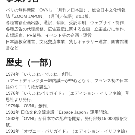
パリの無料新聞「OVNI」（月刊／日本語）、総合日本文化情報
誌「ZOOM JAPON」（月刊／仏語）の出版、
各種書籍企画出版、通訳、翻訳、受託印刷、ウェブサイト制作、
各種広告の代理業務、広告宣伝に関する企画、立案並びに制作、
市場調査、PR業務、イベント等の企画・運営
日本語教室運営、文化交流事業、貸しギャラリー運営、図書館運
営など
歴史（一部）
1974年「いりふね・でふね」創刊。
（アートディレクター堀内誠一が中心となり、フランス初の日本
語のミニコミ紙が誕生）
1976年「いりふねパリガイド」（エディション・イリフネ編）草
思社より発行。
1979年「OVNI」創刊。
1981年 日仏文化交流施設「Espace Japon」運用開始。
1982年「OVNI」が日本での配布を開始。発行部数15,000部を突
破。
1991年「オヴニー・パリガイド」（エディション・イリフネ編）