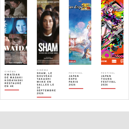
CINÉMA
CINÉMA
SHAM, LE
FESTIVAL
FESTIVAL
KWAÏDAN
NOUVEAU
JAPAN
JAPAN
DE MASAKI
TAKASHI
EXPO
TOURS
KOBAYASHI
MIIKE EN
PARIS
FESTIVAL
RESTAURÉ
SALLES LE
2026
2026
EN 4K
16
SEPTEMBRE
2026