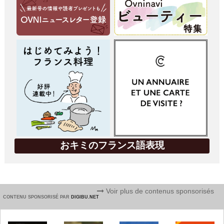
おキミのフランス語表現
Voir plus de contenus sponsorisés
CONTENU SPONSORISÉ PAR
DIGIBU.NET