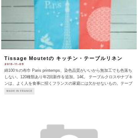
Tissage Moutetの キッチン・テーブルリネン
2015-11-09
綿100％の布巾 Paris printemps、染色品質がいいから無加工でも色落ち
しない。120種類あり年2回新作を追加。14€。 テーブルクロスやナプキ
ンは、よく人を食事に招くフランスの家庭には欠かせないもの。テーブ
ルリネンに加え布巾、エプロンなどを伝統のバスクリネンとジャカード
MADE IN FRANCE
織で作るティサージ・ムテ社
...