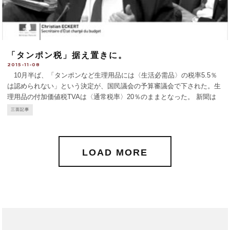
「タンポン税」据え置きに。
2015-11-08
10月半ば、「タンポンなど生理用品には〈生活必需品〉の税率5.5％
は認められない」という決定が、国民議会の予算審議会で下された。生
理用品の付加価値税TVAは〈通常税率〉20％のままとなった。 新聞は
2,1％だがネット新聞は20％、ソーダ類が〈生活必需品〉税率5,5％、切
三面記事
り花や植木は10％だが花束は20％など、TVA
...
LOAD MORE