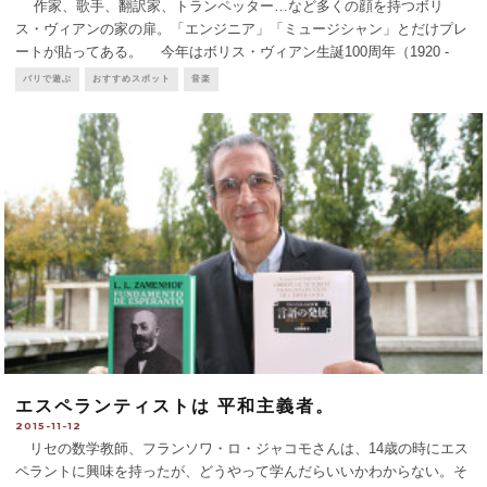
作家、歌手、翻訳家、トランペッター…など多くの顔を持つボリ
ス・ヴィアンの家の扉。「エンジニア」「ミュージシャン」とだけプレ
ートが貼ってある。 今年はボリス・ヴィアン生誕100周年（1920 -
1959）。演劇、コンサート、展覧会などたくさんのヴィアン・イベント
パリで遊ぶ
おすすめスポット
音楽
が予定されていたのに、コロナのせいです
...
エスペランティストは 平和主義者。
2015-11-12
リセの数学教師、フランソワ・ロ・ジャコモさんは、14歳の時にエス
ペラントに興味を持ったが、どうやって学んだらいいかわからない。そ