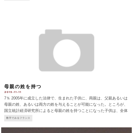
句の翻訳もしている。数年前からアルツハイマー症になり、
...
母親の姓を持つ
2015-11-11
7％ 2005年に成立した法律で、生まれた子供に、両親は、父親あるいは
母親の姓、あるいは両方の姓を与えることが可能になった。ところが、
国立統計経済研究所によると母親の姓を持つことになった子供は、全体
のわずか7％。父親の姓になった子供は83％。両親の姓を併せ持つ子供
数字でみるフランス
は10％だが、その場合も父親の姓が先立つことがほと
...