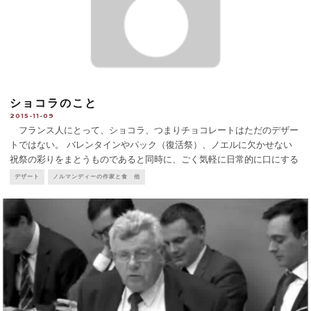
ショコラのこと
2015-11-09
フランス人にとって、ショコラ、つまりチョコレートはただのデザー
トではない。 バレンタインやパック（復活祭）、ノエルに欠かせない
祝祭の彩りをまとうものであると同時に、ごく気軽に日常的に口にする
食品でもある。 朝食にチョコレートベースのクリームをバゲットに塗
デザート
ノルマンディーの作家と食 他
りつけたり、パン・オ・ショコラをほおばったり。カフェでコーヒ
...