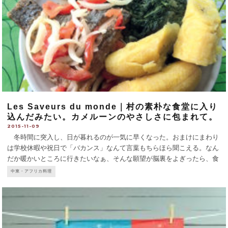
Les Saveurs du monde｜村の素朴な食堂に入り
込んだみたい。カメルーンのやさしさに包まれて。
2015-11-09
冬時間に突入し、日が暮れるのが一気に早くなった。おまけにまわり
は学校休暇や祝日で「バカンス」なんて言葉もちらほら聞こえる。なん
だか暖かいところに行きたいなぁ、そんな願望が脳裏をよぎったら、食
事による異国情緒を味わうのが一番手っ取り早い。 「世界の味」とい
中東・アフリカ料理
う店名が示すように、数年前にできたこのお店、当初はアフリカを筆
...