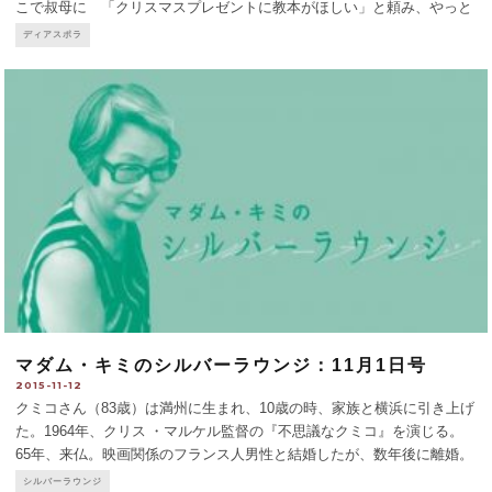
こで叔母に 「クリスマスプレゼントに教本がほしい」と頼み、やっと
16歳の時に入手した。そして１年後にはコンクールで優勝するまでに上
ディアスポラ
達した。以来、毎年のように世界エスペラント協会の世界大会に参
...
マダム・キミのシルバーラウンジ：11月1日号
2015-11-12
クミコさん（83歳）は満州に生まれ、10歳の時、家族と横浜に引き上げ
た。1964年、クリス ・マルケル監督の『不思議なクミコ』を演じる。
65年、来仏。映画関係のフランス人男性と結婚したが、数年後に離婚。
双子の娘（作家と建築家）がいる。彼女は詩人・作家でもあり、芭蕉の
シルバーラウンジ