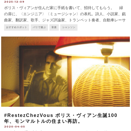
2025-12-09
ボリス・ヴィアンが住んだ家に手紙を書いて、招待してもらう。 緑
の扉に、〈エンジニア〉〈ミュージシャン〉の表札。詩人、小説家、戯
曲家、翻訳家、歌手、ジャズ評論家、トランペット奏者、自動車レーサ
ー…、書ききれないほどの肩書きを持つ、変幻自在の表現者ボリス・ヴ
おすすめスポット
パリで遊ぶ
音楽
シャンソン
ィアンの家だ。高鳴る心をしずませて、呼び鈴を鳴ら
...
#RestezChezVous ボリス・ヴィアン生誕100
年、モンマルトルの住まい再訪。
2020-04-05