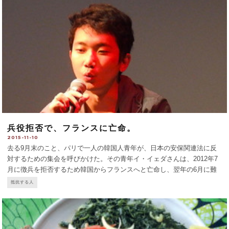
兵役拒否で、フランスに亡命。
2015-11-10
去る9月末のこと、パリで一人の韓国人青年が、日本の安保関連法に反
対するための集会を呼びかけた。その青年イ・イェダさんは、2012年7
月に徴兵を拒否するため韓国からフランスへと亡命し、翌年の6月に難
民申請が認可された。韓国の徴兵制には良心的懲役拒否も代替服務制度
抵抗する人
も無い。拒否すれば1年半投獄される。彼は懲役拒否を理由に難
...