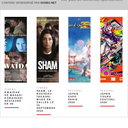
CONTENU SPONSORISÉ PAR
DIGIBU.NET
CINÉMA
CINÉMA
SHAM, LE
FESTIVAL
FESTIVAL
KWAÏDAN
NOUVEAU
JAPAN
JAPAN
DE MASAKI
TAKASHI
EXPO
TOURS
KOBAYASHI
MIIKE EN
PARIS
FESTIVAL
RESTAURÉ
SALLES LE
2026
2026
EN 4K
16
SEPTEMBRE
2026