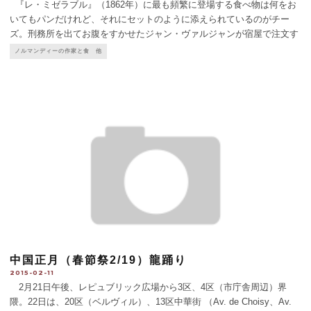
『レ・ミゼラブル』（1862年）に最も頻繁に登場する食べ物は何をお
いてもパンだけれど、それにセットのように添えられているのがチー
ズ。刑務所を出てお腹をすかせたジャン・ヴァルジャンが宿屋で注文す
るのも、心無い夫婦から小間使いのように扱われるあわれな少女コゼッ
ノルマンディーの作家と食 他
トが垣根の陰で食べるのも、ジャンとコゼットの隠れ家
...
中国正月（春節祭2/19）龍踊り
2015-02-11
2月21日午後、レピュブリック広場から3区、4区（市庁舎周辺）界
隈。22日は、20区（ベルヴィル）、13区中華街 （Av. de Choisy、Av.