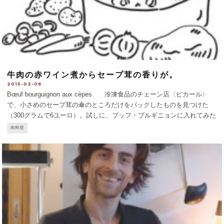
牛肉の赤ワイン煮からセープ茸の香りが。
2015-02-06
Bœuf bourguignon aux cèpes 冷凍食品のチェーン店〈ピカール〉
で、小さめのセープ茸の傘のところだけをパックしたものを見つけた
（300グラムで6ユーロ）。試しに、ブッフ・ブルギニョンに入れてみた
ら...？ 牛肉は、前々号でも使ったほお肉にした。安いし、脂が適
肉料理
度
...