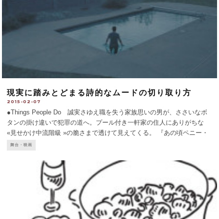
現実に踏みとどまる詩的なムードの切り取り方
2015-02-07
●Things People Do 誠実さゆえ職を失う家族思いの男が、ささいなボ
タンの掛け違いで犯罪の道へ。プール付き一軒家の住人にありがちな
«見せかけ中流階級 »の脆さまで透けて見えてくる。 『あの頃ペニー・
レインと』『シン・レッド・ライン』の映像編集者としてオスカーにノ
舞台・映画
ミネートさ
...