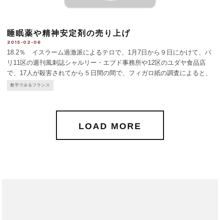
睡眠薬や精神安定剤の売り上げ
2015-02-06
18.2％ イスラーム過激派によるテロで、1月7日から９日にかけて、パ
リ11区の週刊風刺誌シャルリー・エブド事務所や12区のユダヤ食品店
で、17人が殺害されてから５日間の間で、フィガロ紙の調査によると、
睡眠薬や精神安定剤の売り上げが18.２％増えた。
...
数字でみるフランス
LOAD MORE