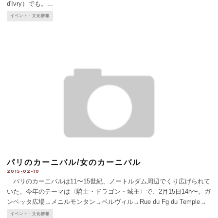
d'Ivry）でも。
...
イベント・文化情報
パリのカーニバル/女のカーニバル
2015-02-10
パリのカーニバルは11〜15世紀、ノートルダム周辺でくり広げられて
いた。今年のテーマは〈騎士・ドラゴン・城主〉で、2月15日14h〜。ガ
ンベッタ広場→メニルモンタン→ベルヴィル→Rue du Fg du Temple→
レピュブリック広場。フェットは18h-20h。 女のカーニバル（以前は
イベント・文化情報