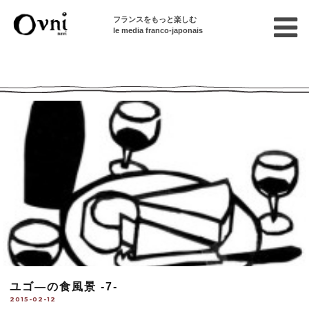
フランスをもっと楽しむ
le media franco-japonais
Ovni --| Numéro 779
ユゴ―の食風景 -7-
2015-02-12