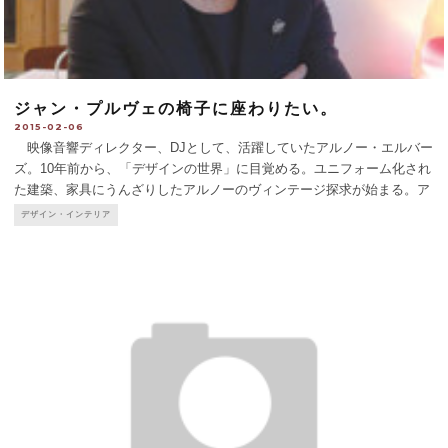
ジャン・プルヴェの椅子に座わりたい。
2015-02-06
映像音響ディレクター、DJとして、活躍していたアルノー・エルバー
ズ。10年前から、「デザインの世界」に目覚める。ユニフォーム化され
た建築、家具にうんざりしたアルノーのヴィンテージ探求が始まる。ア
ルノーのバイブルとなったのは、美術・建築・デザインなどが中心のド
デザイン・インテリア
イツの出版社、Taschenから発行された、装飾芸術に関する
...