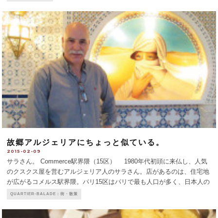
洗濯女のカーニバル）は3月15
...
故郷アルジェリアにちょっと似ている。
2015-02-09
サラさん。 Commerce駅界隈（15区） 1980年代初頭に来仏し、人気
のクスクス屋を営むアルジェリア人のサラさん。店があるのは、住宅地
が広がるコメルス駅界隈。パリ15区はパリで最も人口が多く、日本人の
住民も多い。彼がパリジャンになってから、これまで6、9、10、17区の
QUARTIER-BALADE：街・散策
レストランで働いたことがある
...