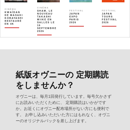
CINÉMA
CINÉMA
SHAM, LE
FESTIVAL
FESTIVAL
KWAÏDAN
NOUVEAU
JAPAN
JAPAN
DE MASAKI
TAKASHI
EXPO
TOURS
KOBAYASHI
MIIKE EN
PARIS
FESTIVAL
RESTAURÉ
SALLES LE
2026
2026
EN 4K
16
SEPTEMBRE
2026
紙版オヴニーの 定期購読
をしませんか？
オヴニーは、毎月1回発行しています。毎号欠かさず
にお読みいただくために、 定期購読はいかがです
か。お近くにオヴニー配布場所がない方にも便利で
す。 お申し込みいただいた方にはもれなく、オヴニ
ーのオリジナルバックを差し上げます。