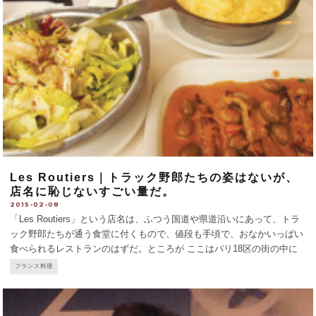
Les Routiers｜トラック野郎たちの姿はないが、
店名に恥じないすごい量だ。
2015-02-08
「Les Routiers」という店名は、ふつう国道や県道沿いにあって、トラ
ック野郎たちが通う食堂に付くもので、値段も手頃で、おなかいっぱい
食べられるレストランのはずだ。ところが ここはパリ18区の街の中に
あって、決して安いというわけではない。でもこの界隈に住んでいそう
フランス料理
な老若男女であふれている。あとでわかったのだが
...