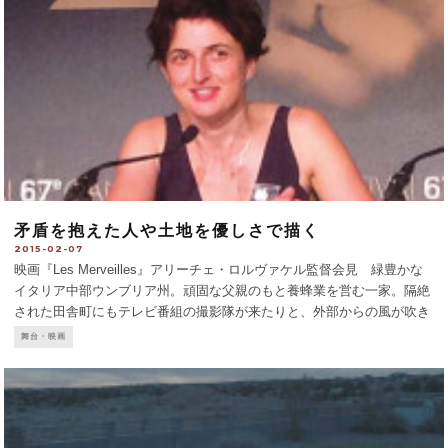
矛盾を抱えた人や土地を優しさで描く
2015-02-07
映画『Les Merveilles』アリーチェ・ロルヴァケル監督会見 緑豊かな
イタリア中部ウンブリア州。頑固な父親のもと養蜂業を営む一家。隔絶
された田舎町にもテレビ番組の撮影隊が来たりと、外部からの風が吹き
込んでくる。イタリア映画『Les Merveilles』は、伝統と進化、幻想と
舞台・映画
幻滅の狭間で揺れる家族の物語。カンヌ
...