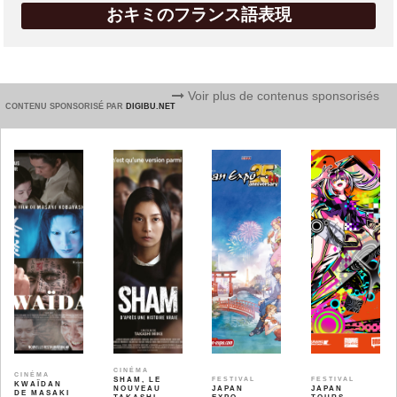
おキミのフランス語表現
Voir plus de contenus sponsorisés
CONTENU SPONSORISÉ PAR
DIGIBU.NET
CINÉMA
CINÉMA
SHAM, LE
FESTIVAL
FESTIVAL
KWAÏDAN
NOUVEAU
JAPAN
JAPAN
DE MASAKI