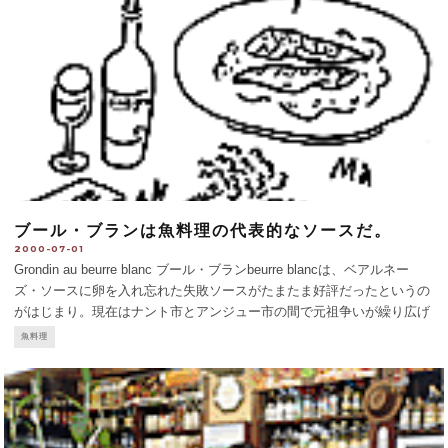
ブール・ブランは魚料理の代表的なソースだ。
2000-07-01
Grondin au beurre blanc ブール・ブランbeurre blancは、ベアルネー
ズ・ソースに卵を入れ忘れた失敗ソースがたまたま好評だったというの
がはじまり。現在はナント市とアンジュー市の間で元祖争いが繰り広げ
られるほどで、魚料理の代表的なソースのひとつです。酸味がよくきい
魚料理
たバターの風味は、ペル
...