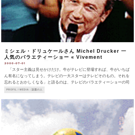
ミシェル・ドリュケールさん Michel Drucker 一
人気のバラエティーショー « Vivement
dimanche » を司会。
2000-07-01
「スター主義は見せかけだけ。牛がテレビに登場すれば、牛がいちば
ん有名になってしまう。テレビの一大スターはテレビそのもの。それを
忘れるとおかしくなる」と語るのは、テレビのバラエティーショーの司
会者として人気が高いミシェル・ドリュケールさん。57歳。 彼が日
PROFIL / MEDIA：話題の人
曜の午後と夕方に担当してい
...