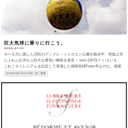
巨大気球に乗りに行こう。
2000-07-01
セーヌ川に面した15区のアンドレ・シトロエン公園を散歩中、突如上空
にふわふわ浮かぶ巨大な黄色い物体を発見！ ovni (UFO)？ いえいえ、
これこそミレニアムを記念して登場した係留気球Fortis号なのだ。係留
気球は、地上と太いケーブルでつながれていて、熱気の代わりにヘリウ
QUARTIER-BALADE：街・散策
ムガスと巻き上げ機の力で
...