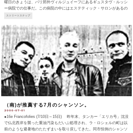
曜日のきょうは、パリ郊外ヴィルジュイーフにあるギュスタヴ・ルッシ
ー病院での仕事だ。この病院の中にはエステティック・サロンがあるの
で、がん治療のために入院している患者さんをそこに迎え、無料でフェ
ストリートスナップ
イスマッサージから始まる顔の手入れ、脱毛
...
（南)が推薦する7月のシャンソン。
2000-07-01
●16e Francofolies (7/10日～15日) 昨年末、タンカー「エリカ号」沈没
で仏北西岸を襲った重油汚染もだいぶ処理され、ラ・ロシェルの町は以
前のような避暑地のたたずまいを取り戻してきた。同市恒例のシャンソ