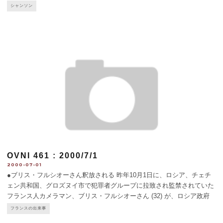
ン・フェスティバル "フ
...
シャンソン
OVNI 461 : 2000/7/1
2000-07-01
●ブリス・フルシオーさん釈放される 昨年10月1日に、ロシア、チェチ
ェン共和国、グロズヌイ市で犯罪者グループに拉致され監禁されていた
フランス人カメラマン、ブリス・フルシオーさん (32) が、ロシア政府
が仲介に入って6月12日に無事釈放された。クレムリン宮殿でプチン大
フランスの出来事
統領に感謝の意を
...