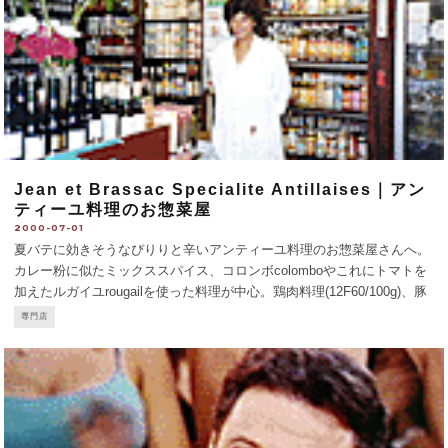
Jean et Brassac Specialite Antillaises｜アン
ティーユ料理のお惣菜屋
2000-07-01
夏バテに効きそうなぴりりと辛いアンティーユ料理のお惣菜屋さんへ。
カレー粉に似たミックススパイス、コロンボcolomboやこれにトマトを
加えたルガイユrougailを使った料理が中心。鶏肉料理(12F60/100g)、豚
肉料理 (13F60/100g) の他、干ダラ(20F20/100g) やサメ(20F50/100
...
専門店