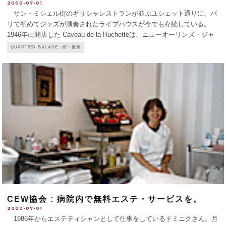
2000-07-01
サン・ミシェル街のギリシャレストランが並ぶユシェット通りに、パ
リで初めてジャズが演奏されたライブハウスが今でも存続している。
1946年に開店した Caveau de la Huchetteは、ニューオーリンズ・ジャ
ズやスウィング・ジャズの殿堂として知られ、ライオネル・ハンプトン
QUARTIER-BALADE：街・散策
やアート・ブレーキー
...
CEW協会 : 病院内で無料エステ・サービスを。
2000-07-01
1986年からエステティシャンとして仕事をしているドミニクさん。月