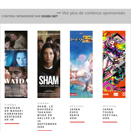
Voir plus de contenus sponsorisés
CONTENU SPONSORISÉ PAR
DIGIBU.NET
CINÉMA
CINÉMA
SHAM, LE
FESTIVAL
FESTIVAL
KWAÏDAN
NOUVEAU
JAPAN
JAPAN
DE MASAKI
TAKASHI
EXPO
TOURS
KOBAYASHI
MIIKE EN
PARIS
FESTIVAL
RESTAURÉ
SALLES LE
2026
2026
EN 4K
16
SEPTEMBRE
2026