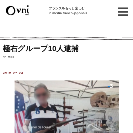
フランスをもっと楽しむ
le media franco-japonais
Home
フランスを知る
ニュース・社会問題
フランスの出来事
極右グループ10人逮捕
N° 855
2018-07-02