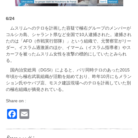
6/24
ムスリムへのテロを計画した容疑で極右グループのメンバーが
コルシカ島、シャラント県など全国で10人逮捕された。逮捕され
たのは「AFO（作戦実行部隊）」という組織で、元警察官がリー
ダー。イスラム過激派のほか、イマーム（イスラム指導者）やス
カーフを被ったムスリム女性を攻撃の標的にしていたとみられ
る。
国内治安総局（DGSI）によると、パリ同時テロのあった2015
年頃から極右武装組織が活動を始めており、昨年10月にもメラン
ション氏やケバブ店、モスク建設現場へのテロを計画していた別
の極右組織が摘発されている。
Share on :
Facebook
Email
Recommandé：