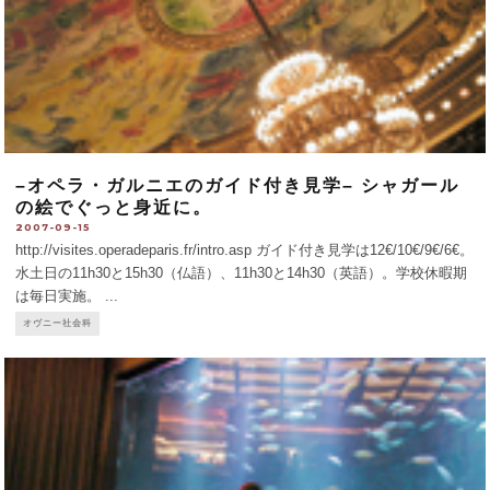
–オペラ・ガルニエのガイド付き見学– シャガール
の絵でぐっと身近に。
2007-09-15
http://visites.operadeparis.fr/intro.asp ガイド付き見学は12€/10€/9€/6€。
水土日の11h30と15h30（仏語）、11h30と14h30（英語）。学校休暇期
は毎日実施。
...
オヴニー社会科