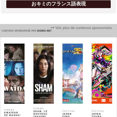
おキミのフランス語表現
Voir plus de contenus sponsorisés
CONTENU SPONSORISÉ PAR
DIGIBU.NET
CINÉMA
CINÉMA
SHAM, LE
FESTIVAL
FESTIVAL
KWAÏDAN
NOUVEAU
JAPAN
JAPAN
DE MASAKI
TAKASHI
EXPO
TOURS