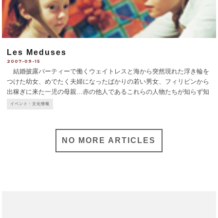
Les Meduses
2007-09-15
結婚披露パーティーで働くウェイトレスと海から突然現れた浮き輪を
つけた幼女、めでたく夫婦になったばかりの若い男女、フィリピンから
出稼ぎに来た一児の母親…赤の他人であるこれらの人物たちが知らず知
らずのうちにすれ違い、彼らそれぞれの日常が縦糸となり横糸となり、
イベント・文化情報
ひとつの物語に織り込ま
...
NO MORE ARTICLES