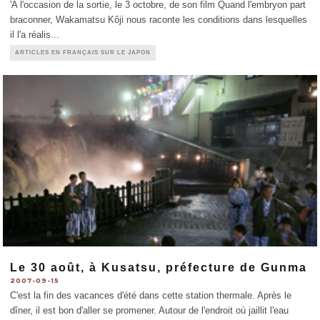
'A l'occasion de la sortie, le 3 octobre, de son film Quand l'embryon part
braconner, Wakamatsu Kôji nous raconte les conditions dans lesquelles
il l'a réalis
...
ARTICLES EN FRANÇAIS SUR LE JAPON
Le 30 août, à Kusatsu, préfecture de Gunma
2007-09-15
C'est la fin des vacances d'été dans cette station thermale. Après le
dîner, il est bon d'aller se promener. Autour de l'endroit où jaillit l'eau