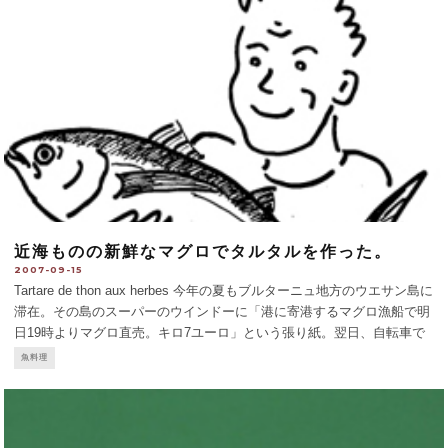
近海ものの新鮮なマグロでタルタルを作った。
2007-09-15
Tartare de thon aux herbes 今年の夏もブルターニュ地方のウエサン島に
滞在。その島のスーパーのウインドーに「港に寄港するマグロ漁船で明
日19時よりマグロ直売。キロ7ユーロ」という張り紙。翌日、自転車で
30分の港へ。まだ19時まで30分あるというのに、思ったより小型の船の
魚料理
前に、もう行列ができ
...