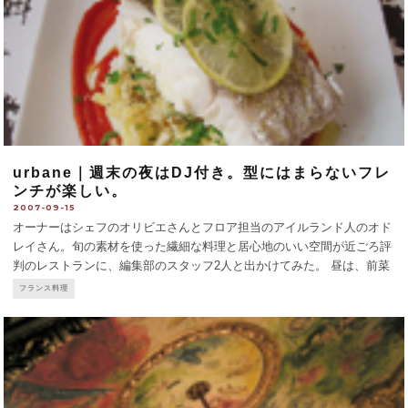
urbane｜週末の夜はDJ付き。型にはまらないフレ
ンチが楽しい。
2007-09-15
オーナーはシェフのオリビエさんとフロア担当のアイルランド人のオド
レイさん。旬の素材を使った繊細な料理と居心地のいい空間が近ごろ評
判のレストランに、編集部のスタッフ2人と出かけてみた。 昼は、前菜
またはデザート＋メインの2皿15€、3皿で19€とリーズナブル。同僚二
フランス料理
人は、ジャパニーズ風マヨネーズとチンゲン菜添え
...