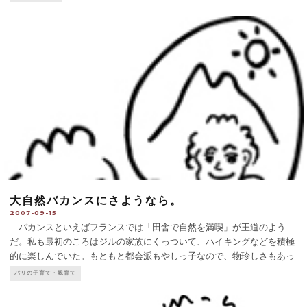
大自然バカンスにさようなら。
2007-09-15
バカンスといえばフランスでは「田舎で自然を満喫」が王道のよう
だ。私も最初のころはジルの家族にくっついて、ハイキングなどを積極
的に楽しんでいた。もともと都会派もやしっ子なので、物珍しさもあっ
た。だがそれが5年以上も続いたころから、だんだんと大自然バカンス
パリの子育て・親育て
が苦痛になってきた。ジルとジルパパはスポーツマンなので、とにかく
山
...