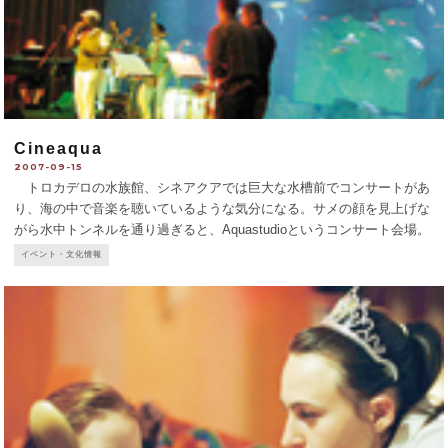
Cineaqua
2007-09-15
トロカデロの水族館、シネアクアでは巨大な水槽前でコンサートがあ
り、海の中で音楽を聴いているような気分になる。サメの顔を見上げな
がら水中トンネルを通り過ぎると、Aquastudioというコンサート会場。
今月は、サルサ（16日）、ジャズ（29日）、アフロポップ（30日）な
イベント・文化情報
ど。映画コーナーも3カ所あり
...