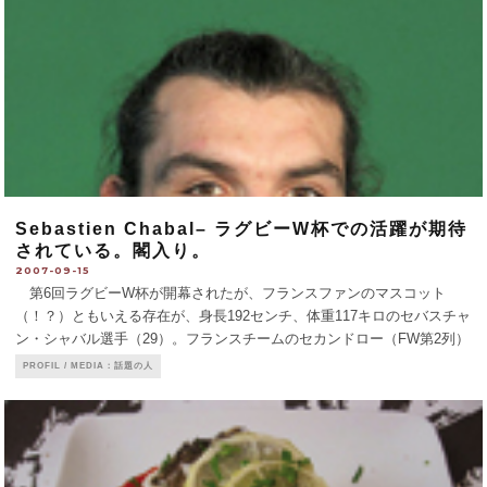
Sebastien Chabal– ラグビーW杯での活躍が期待
されている。閣入り。
2007-09-15
第6回ラグビーW杯が開幕されたが、フランスファンのマスコット
（！？）ともいえる存在が、身長192センチ、体重117キロのセバスチャ
ン・シャバル選手（29）。フランスチームのセカンドロー（FW第2列）
をつとめ、その体力と破壊力でスクラムやラインアウトで活躍するだけ
PROFIL / MEDIA：話題の人
でなく、相手チームのディフェンスに突
...