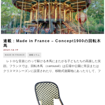
連載 : Made in France – Concept1900の回転木
馬
2021-12-17
MADE IN FRANCE
連載コラム
レトロな音楽にのって駆ける木馬にまたがる子どもたちの高揚した笑
顔。フランスでは、回転木馬 （carrousel）は広場や公園に常設または
クリスマスシーズンに設置されたり、移動式遊園地にあったりして、フ
ランス人なら子どもの頃に一度は乗ったことがあるだろう。パリ市庁舎
前に毎年12月 [...]