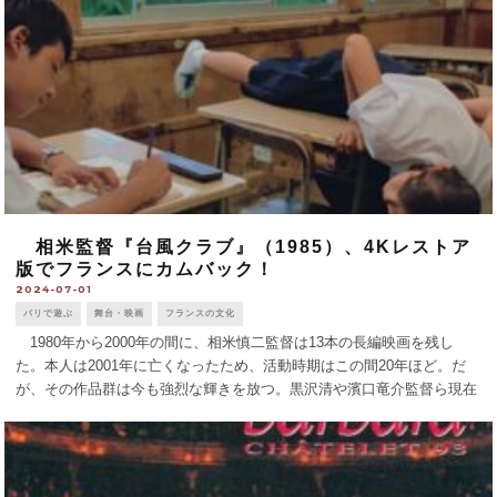
相米監督『台風クラブ』（1985）、4Kレストア
版でフランスにカムバック！
2024-07-01
パリで遊ぶ
舞台・映画
フランスの文化
1980年から2000年の間に、相米慎二監督は13本の長編映画を残し
た。本人は2001年に亡くなったため、活動時期はこの間20年ほど。だ
が、その作品群は今も強烈な輝きを放つ。黒沢清や濱口竜介監督ら現在
のトップ監督も相米作品の魅力に言及し続けるなど、後世への影響は大
きい。 『台 [...]