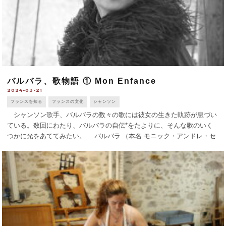
バルバラ、歌物語 ① Mon Enfance
2024-03-21
フランスを知る
フランスの文化
シャンソン
シャンソン歌手、バルバラの数々の歌には彼女の生きた軌跡が息づい
ている。数回にわたり、バルバラの自伝*をたよりに、そんな歌のいく
つかに光をあててみたい。 バルバラ （本名 モニック・アンドレ・セ
ール）は、1930年、パリ17区のユダヤ人家庭に生まれる。第二次世界大
戦が勃発した3 [...]