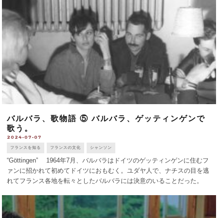
バルバラ、歌物語 ⑤ バルバラ、ゲッティンゲンで
歌う。
2024-07-07
フランスを知る
フランスの文化
シャンソン
“Göttingen” 1964年7月、バルバラはドイツのゲッティンゲンに住むフ
ァンに招かれて初めてドイツにおもむく。ユダヤ人で、ナチスの目を逃
れてフランス各地を転々としたバルバラには決意のいることだった。
会場の舞台には、契約ではグランドだったのにアップライトのピアノ
が。「こ [...]