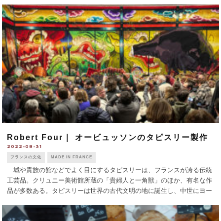
傾き、店の奥で客の肖 [...]
Robert Four｜ オービュッソンのタピスリー製作
2022-08-31
フランスの文化
MADE IN FRANCE
城や貴族の館などでよく目にするタピスリーは、フランスが誇る伝統
工芸品。クリュニー美術館所蔵の「貴婦人と一角獣」のほか、有名な作
品が多数ある。タピスリーは世界の古代文明の地に誕生し、中世にヨー
ロッパに伝わったとされる。フランスのタピスリーの中心地、600年の
タピスリーの歴史を持つ [...]