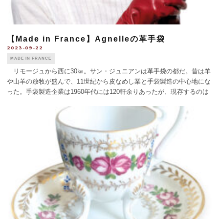
【Made in France】Agnelleの革手袋
2023-09-22
MADE IN FRANCE
リモージュから西に30㎞。サン・ジュニアンは革手袋の都だ。昔は羊
や山羊の放牧が盛んで、11世紀から皮なめし業と手袋製造の中心地にな
った。手袋製造企業は1960年代には120軒余りあったが、現存するのは
3軒のみ。ジョルジュ・モラン（844号参照）、エルメス（1998年～）
と、今回 [...]