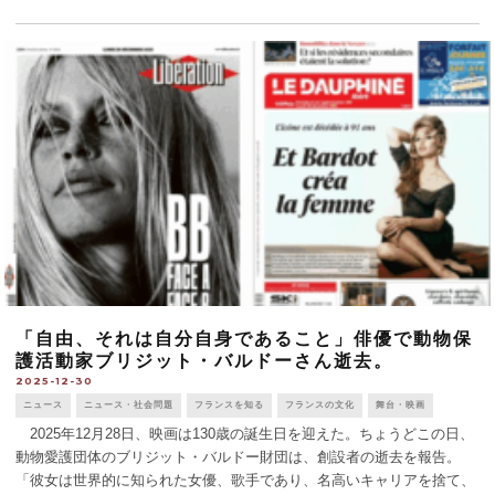
「自由、それは自分自身であること」俳優で動物保
護活動家ブリジット・バルドーさん逝去。
2025-12-30
ニュース
ニュース・社会問題
フランスを知る
フランスの文化
舞台・映画
2025年12月28日、映画は130歳の誕生日を迎えた。ちょうどこの日、
動物愛護団体のブリジット・バルドー財団は、創設者の逝去を報告。
「彼女は世界的に知られた女優、歌手であり、名高いキャリアを捨て、