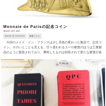
Monnaie de Parisの記念コイン
2021-07-22
MADE IN FRANCE
連載コラム
今回のメイド・イン・フランスは少し毛色の変わった製品で、記念コ
イン。そのいとことも言える、日々使われるユーロ硬貨のほうは工業製
品のように製造されており、摩耗したものは回収されて新たな硬貨が造
られる。フランスの硬貨をずっと造ってきたパリ造幣所 「モネ・ド・
パリ」はもう通貨は造って [...]