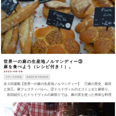
世界一の麻の生産地ノルマンディー③
麻を食べよう（レシピ付き！）。
2022-08-08
フランスの文化
MADE IN FRANCE
全３回連載【世界一の麻の生産地ノルマンディー】 ①麻の歴史、栽培
と加工。麻フェスティバルへ。②ドゥドヴィルのエコミュゼと麻祭り。
前回紹介したドゥドヴィルの麻祭りでは、麻の実を使った簡単な料理
の実演があったり、麻の実粉・実入りのパンや、麻の実入りソーセー
ジ、麻の実入りのビールが [...]