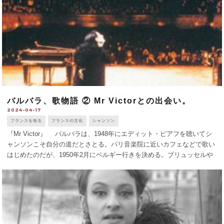
バルバラ、歌物語 ② Mr Victorとの出会い。
2024-04-17
フランスを知る
フランスの文化
シャンソン
『Mr Victor』 バルバラは、1948年にエディット・ピアフを聴いてシ
ャンソンこそ自分の道だとさとる。パリ音楽院に近いカフェなどで歌い
はじめたのだが、1950年2月にベルギー行きを決める。ブリュッセルや
シャルルロワのキャバレーで歌ったりしたが、やじられるばかり。生活
しのぎ [...]