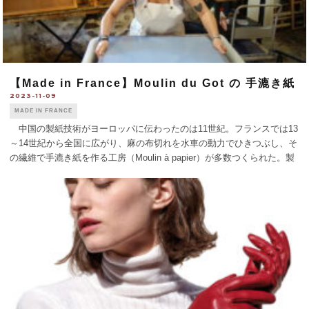
【Made in France】Moulin du Got の 手漉き紙
2023-11-09
MADE IN FRANCE
中国の製紙技術がヨーロッパに伝わったのは11世紀。フランスでは13
～14世紀から全国に広がり、麻の布切れを水車の動力でひきつぶし、そ
の繊維で手漉き紙を作る工房（Moulin à papier）が多数つくられた。製
紙が盛んだったリムザン地方にある15世紀の工房ムーラン・デュ・ゴ
ッ [...]