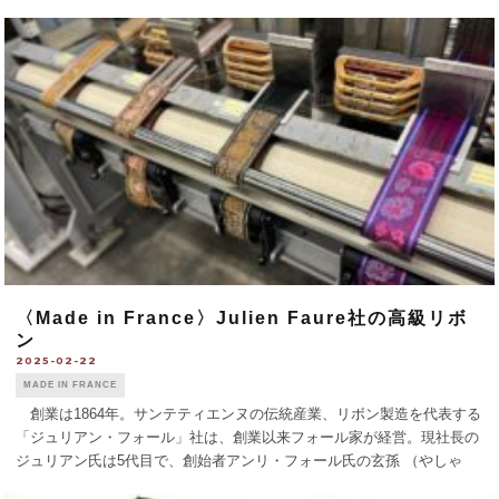
人生とエネルギーを動物保護と自身の財団に捧げました」とのメッセー
ジを発信した。 [...]
〈Made in France〉Julien Faure社の高級リボ
ン
2025-02-22
MADE IN FRANCE
創業は1864年。サンテティエンヌの伝統産業、リボン製造を代表する
「ジュリアン・フォール」社は、創業以来フォール家が経営。現社長の
ジュリアン氏は5代目で、創始者アンリ・フォール氏の玄孫 （やしゃ
ご）にあたる。 サンテティエンヌのリボン作りは16世紀に始まった