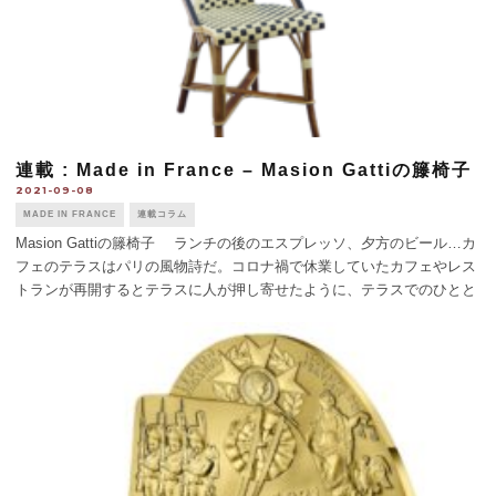
連載 : Made in France – Masion Gattiの籐椅子
2021-09-08
MADE IN FRANCE
連載コラム
Masion Gattiの籐椅子 ランチの後のエスプレッソ、夕方のビール…カ
フェのテラスはパリの風物詩だ。コロナ禍で休業していたカフェやレス
トランが再開するとテラスに人が押し寄せたように、テラスでのひとと
きはフランス人の日常になくてはならないものだ。そのテラスの演出に
欠かせない [...]