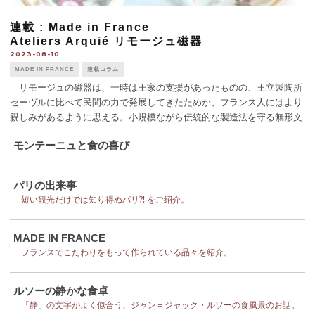
連載 : Made in France
Ateliers Arquié リモージュ磁器
2023-08-10
MADE IN FRANCE
連載コラム
リモージュの磁器は、一時は王家の支援があったものの、王立製陶所
セーヴルに比べて民間の力で発展してきたためか、フランス人にはより
親しみがあるように思える。小規模ながら伝統的な製造法を守る無形文
化財企業 （EPV）、アトリエ・アルキエを訪ねてみた。 街はずれに
モンテーニュと食の喜び
ある石造りの堂々たる [...]
パリの出来事
短い観光だけでは知り得ぬパリ⁈ をご紹介。
MADE IN FRANCE
フランスでこだわりをもって作られている品々を紹介。
ルソーの静かな食卓
「静」の文字がよく似合う、ジャン＝ジャック・ルソーの食風景のお話。