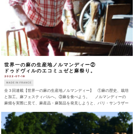
世界一の麻の生産地ノルマンディー②
ドゥドヴィルのエコミュゼと麻祭り。
2022-07-18
MADE IN FRANCE
全３回連載【世界一の麻の生産地ノルマンディー】 ①麻の歴史、栽培
と加工。麻フェスティバルへ。③麻を食べよう。 ノルマンディーの
麻畑を実際に見て、麻産品・麻製品を発見しようと、パリ・サンラザー
ル駅から列車でイヴトYvetot、そこからバスに乗ってドゥドヴィル
Doudevilleま [...]