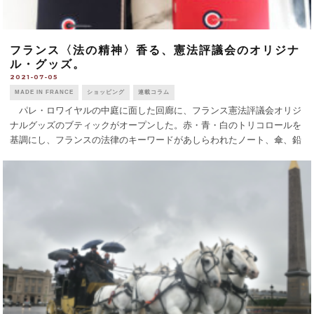
フランス〈法の精神〉香る、憲法評議会のオリジナ
ル・グッズ。
2021-07-05
MADE IN FRANCE
ショッピング
連載コラム
パレ・ロワイヤルの中庭に面した回廊に、フランス憲法評議会オリジ
ナルグッズのブティックがオープンした。赤・青・白のトリコロールを
基調にし、フランスの法律のキーワードがあしらわれたノート、傘、鉛
筆などが並ぶ。 鉛筆には「表現の自由 Liberté d’expressio [...]