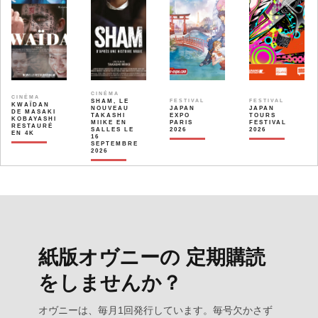
CINÉMA
CINÉMA
SHAM, LE
FESTIVAL
FESTIVAL
KWAÏDAN
NOUVEAU
JAPAN
JAPAN
DE MASAKI
TAKASHI
EXPO
TOURS
KOBAYASHI
MIIKE EN
PARIS
FESTIVAL
RESTAURÉ
SALLES LE
2026
2026
EN 4K
16
SEPTEMBRE
2026
紙版オヴニーの 定期購読
をしませんか？
オヴニーは、毎月1回発行しています。毎号欠かさず