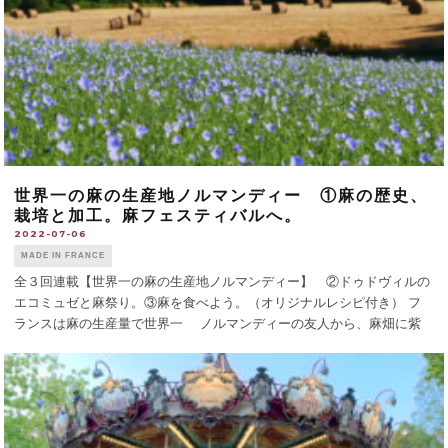
世界一の麻の生産地ノルマンディー ①麻の歴史、
栽培と加工。麻フェスティバルへ。
2022-07-06
MADE IN FRANCE
全３回連載【世界一の麻の生産地ノルマンディー】 ②ドゥドヴィルの
エコミュゼと麻祭り。③麻を食べよう。（オリジナルレシピ付き） フ
ランスは麻の生産量で世界一 ノルマンディーの友人から、麻畑に紫
の花が咲き始めたと6月に電話があり、麻の季節がやって来たことを思
い出した。フランスの麻の [...]