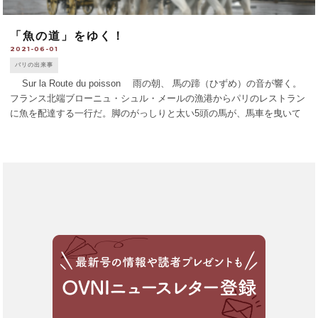
「魚の道」をゆく！
2021-06-01
パリの出来事
Sur la Route du poisson 雨の朝、 馬の蹄（ひずめ）の音が響く。
フランス北端ブローニュ・シュル・メールの漁港からパリのレストラン
に魚を配達する一行だ。脚のがっしりと太い5頭の馬が、馬車を曳いて
パリの町を走ってゆく。 かつて、北の漁港からパリへと魚が運ば [...]