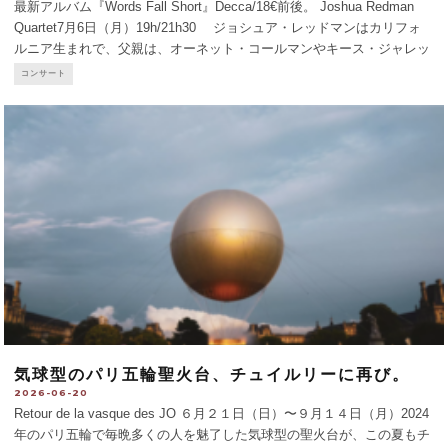
最新アルバム『Words Fall Short』Decca/18€前後。 Joshua Redman
Quartet7月6日（月）19h/21h30 ジョシュア・レッドマンはカリフォ
ルニア生まれで、父親は、オーネット・コールマンやキース・ジャレッ
トとの共演で知られるデューイ・レッドマン、母親はダ
...
コンサート
気球型のパリ五輪聖火台、チュイルリーに再び。
2026-06-20
Retour de la vasque des JO ６月２１日（日）〜９月１４日（月）2024
年のパリ五輪で毎晩多くの人を魅了した気球型の聖火台が、この夏もチ