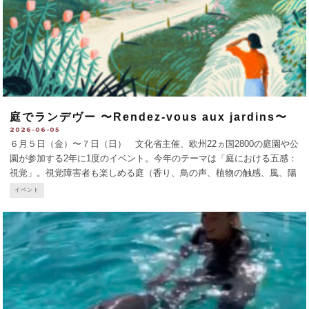
庭でランデヴー 〜Rendez-vous aux jardins〜
2026-06-05
６月５日（金）〜７日（日） 文化省主催、欧州22ヵ国2800の庭園や公
園が参加する2年に1度のイベント。今年のテーマは「庭における五感：
視覚」。視覚障害者も楽しめる庭（香り、鳥の声、植物の触感、風、陽
光など視覚以外の感覚を刺激する庭）についての考察や、ルネサンス期
イベント
から建築家や作庭家が用いるようになった
...