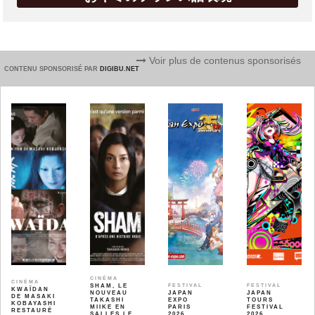
Voir plus de contenus sponsorisés
CONTENU SPONSORISÉ PAR
DIGIBU.NET
CINÉMA
CINÉMA
SHAM, LE
FESTIVAL
FESTIVAL
KWAÏDAN
NOUVEAU
JAPAN
JAPAN
DE MASAKI
TAKASHI
EXPO
TOURS
KOBAYASHI
MIIKE EN
PARIS
FESTIVAL
RESTAURÉ
SALLES LE
2026
2026