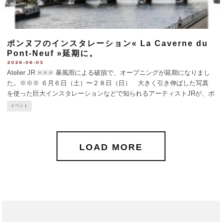
ポンヌフのインスタレーション« La Caverne du
Pont-Neuf »延期に。
2026-06-03
Atelier JR ※※※ 暴風雨による破損で、オープニングが延期になりまし
た。※※※ ６月６日（土）〜２８日（日） 大きく引き伸ばした写真
を使った巨大インスタレーションなどで知られるアーティストJRが、ポ
ンヌフ橋を巨大な洞窟に。2023年、オペラ・ガルニエのファサードを洞
イベント
窟の入口にし
...
LOAD MORE