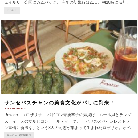
ュイルリー公園にカムバック。 今年の初飛行は21日。朝10時に点灯、
初飛行は22h30です。詳細はサイトを参照 ➡︎ vasqueparis20
...
イベント
サンセバスチャンの美食文化がパリに到来！
2026-06-15
Rosario （ロザリオ） パドロン青唐辛子の素揚げ、ムール貝とラング
スティーヌのサルピコン、トルティーヤ。 パリのスペインレストラ
ン事情に新風を、という3人の同志が集まって生まれたロザリオ。オペ
ラ座から徒歩圏内に突如現れるタイル張りの真っ赤な店構えはスペイン
ヨーロッパ諸国料理