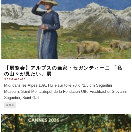
【展覧会】アルプスの画家・セガンティーニ 「私
の山々が見たい」展
2026-06-09
Midi dans les Alpes 1891 Huile sur toile 78 x 71,5 cm Segantini
Museum, Saint-Moritz,dépôt de la Fondation Otto Fischbacher-Giovanni
Segantini, Saint-Gall
...
展覧会