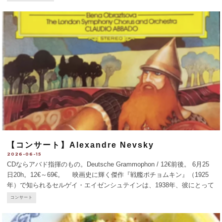
の街角で見かけそうな外観そのものだ。シェフ
...
【コンサート】Alexandre Nevsky
2026-06-15
CDならアバド指揮のもの。Deutsche Grammophon / 12€前後。 6月25
日20h。12€～69€。 映画史に輝く傑作『戦艦ポチョムキン』（1925
年）で知られるセルゲイ・エイゼンシュテインは、1938年、彼にとって
初のトーキー作品『アレクサンドル・ネフスキー』*を撮った。侵略し
コンサート
てきた
...