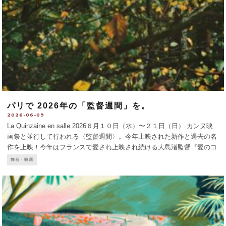
パリで 2026年の「監督週間」を。
2026-06-09
La Quinzaine en salle 2026６月１０日（水）〜２１日（日） カンヌ映
画祭と並行して行われる〈監督週間〉。今年上映された新作と過去の名
作を上映！今年はフランスで愛され上映され続ける大島渚監督『愛のコ
リーダ』のカンヌ出品50周年にあたり、6/17に特別上映。同作品に関す
舞台・映画
るドキュメンタ
...