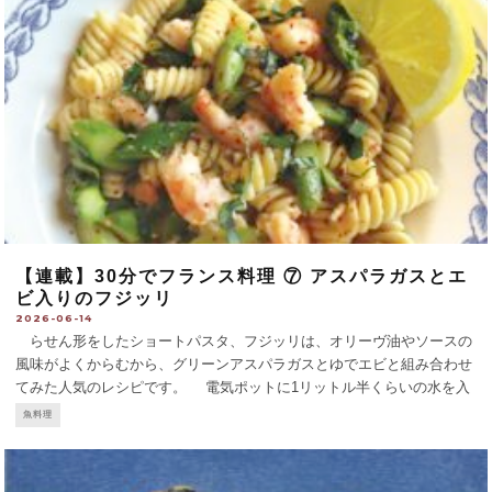
【連載】30分でフランス料理 ⑦ アスパラガスとエ
ビ入りのフジッリ
2026-06-14
らせん形をしたショートパスタ、フジッリは、オリーヴ油やソースの
風味がよくからむから、グリーンアスパラガスとゆでエビと組み合わせ
てみた人気のレシピです。 電気ポットに1リットル半くらいの水を入
れて沸騰させたら鍋にとる。強火にかけ、塩適量を加え、2人分として
魚料理
フジッリ200グラムを入れてかき混ぜる。再沸騰
...