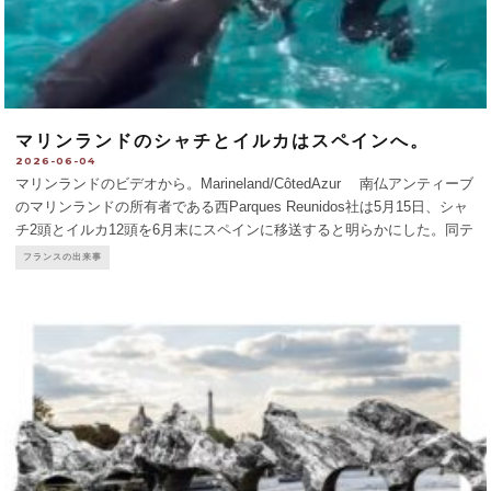
マリンランドのシャチとイルカはスペインへ。
2026-06-04
マリンランドのビデオから。Marineland/CôtedAzur 南仏アンティーブ
のマリンランドの所有者である西Parques Reunidos社は5月15日、シャ
チ2頭とイルカ12頭を6月末にスペインに移送すると明らかにした。同テ
ーマパークは、海の哺乳類の捕獲・飼育・ショーを禁じる2021年法によ
フランスの出来事
り25年
...