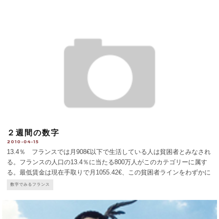
２週間の数字
2010-04-15
13.4％ フランスでは月908€以下で生活している人は貧困者とみなされ
る。フランスの人口の13.4％に当たる800万人がこのカテゴリーに属す
る。最低賃金は現在手取りで月1055.42€、この貧困者ラインをわずかに
上回っている。37€ 最近IFOPが行った世論調査によると、フランス人
数字でみるフランス
がふだ
...