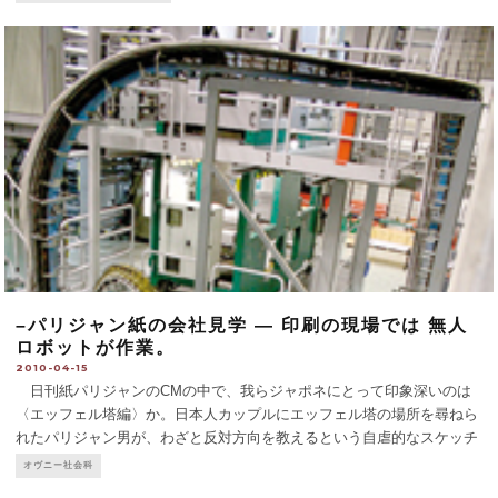
–パリジャン紙の会社見学 — 印刷の現場では 無人
ロボットが作業。
2010-04-15
日刊紙パリジャンのCMの中で、我らジャポネにとって印象深いのは
〈エッフェル塔編〉か。日本人カップルにエッフェル塔の場所を尋ねら
れたパリジャン男が、わざと反対方向を教えるという自虐的なスケッチ
（寸劇）。パリジャン紙は全国版オージュルデュイ・アン・フランス紙
オヴニー社会科
も足すと約50万部を発行。フィガロ紙やルモンド紙を引き離し
...