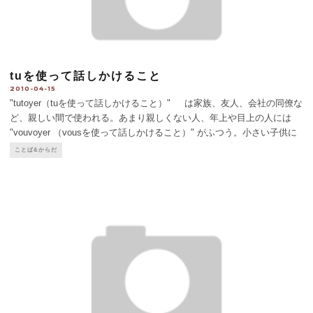
tuを使って話しかけること
2010-04-15
"tutoyer（tuを使って話しかけること）" は家族、友人、会社の同僚な
ど、親しい間で使われる。あまり親しくない人、年上や目上の人には
"vouvoyer （vousを使って話しかけること）" がふつう。小さい子供に
は "tutoyer" でいい。駅の構内などで警察官
...
ことば&からだ