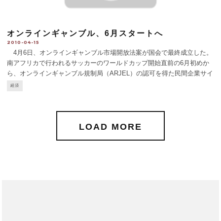
オンラインギャンブル、6月スタートへ
2010-04-15
4月6日、オンラインギャンブル市場開放法案が国会で最終成立した。
南アフリカで行われるサッカーのワールドカップ開始直前の6月初めか
ら、オンラインギャンブル規制局（ARJEL）の認可を得た民間企業サイ
トのスポーツ、競馬、ポーカーのオンラインギャンブルが可能になる予
経済
定だ。これに対し野党は同法を憲法評議会に訴えており、多少の
...
LOAD MORE