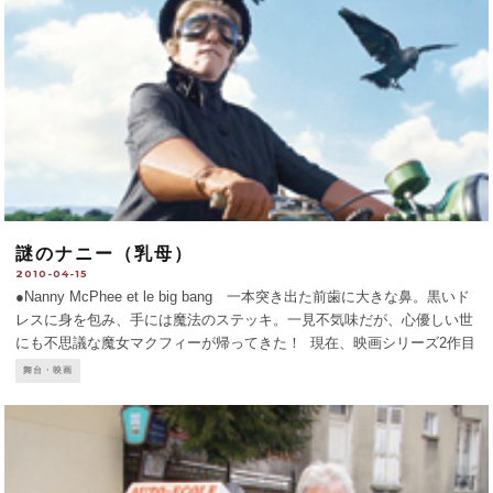
謎のナニー（乳母）
2010-04-15
●Nanny McPhee et le big bang 一本突き出た前歯に大きな鼻。黒いド
レスに身を包み、手には魔法のステッキ。一見不気味だが、心優しい世
にも不思議な魔女マクフィーが帰ってきた！ 現在、映画シリーズ2作目
が公開中。大戦中の英国の片田舎。5人の悪ガキに手を焼く母の前に謎
舞台・映画
のナニー（乳母）が現れ
...