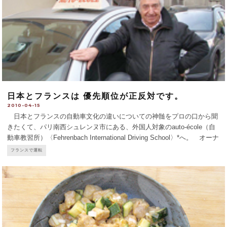
日本とフランスは 優先順位が正反対です。
2010-04-15
日本とフランスの自動車文化の違いについての神髄をプロの口から聞
きたくて、パリ南西シュレンヌ市にある、外国人対象のauto-école（自
動車教習所）〈Fehrenbach International Driving School〉*へ。 オーナ
ーのフェーレンバックさんは、1970年にこの地でauto-&
...
フランスで運転