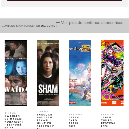
Voir plus de contenus sponsorisés
CONTENU SPONSORISÉ PAR
DIGIBU.NET
CINÉMA
CINÉMA
SHAM, LE
FESTIVAL
FESTIVAL
KWAÏDAN
NOUVEAU
JAPAN
JAPAN
DE MASAKI
TAKASHI
EXPO
TOURS
KOBAYASHI
MIIKE EN
PARIS
FESTIVAL
RESTAURÉ
SALLES LE
2026
2026
EN 4K