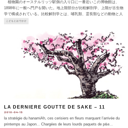
植物園のオーステルリッツ駅側の入り口に一番近いこの博物館は、
1898年に一般へ門戸を開いた。地上階部分が比較解剖学、上階が古生物
学で構成されている。比較解剖学とは、哺乳類、霊長類などの動物と人
間を比較し、類似する部分や異なる部分について研究する学問で、フラ
こどもとおでかけ
ンスでは18-19世紀の学者ジョルジュ・キュヴィエが先駆者だと
...
LA DERNIERE GOUTTE DE SAKE – 11
2010-04-15
la stratégie du hanamiAh, ces cerisiers en fleurs marquant l’arrivée du
printemps au Japon... Chargées de leurs lourds paquets de p&e
...