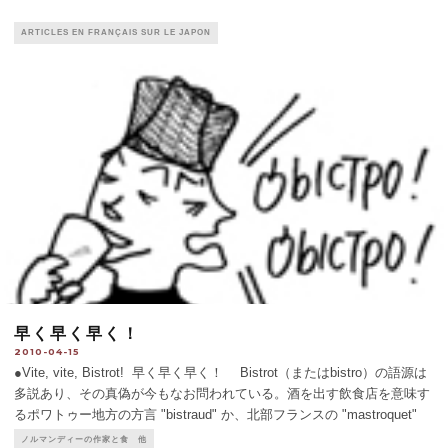
ARTICLES EN FRANÇAIS SUR LE JAPON
早く早く早く！
2010-04-15
●Vite, vite, Bistrot! 早く早く早く！ Bistrot（またはbistro）の語源は
多説あり、その真偽が今もなお問われている。酒を出す飲食店を意味す
るポワトゥー地方の方言 "bistraud" か、北部フランスの "mastroquet"
か、南部フランスの "bistroquet" なのか…
...
ノルマンディーの作家と食 他