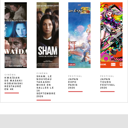
CINÉMA
CINÉMA
SHAM, LE
FESTIVAL
FESTIVAL
KWAÏDAN
NOUVEAU
JAPAN
JAPAN
DE MASAKI
TAKASHI
EXPO
TOURS
KOBAYASHI
MIIKE EN
PARIS
FESTIVAL
RESTAURÉ
SALLES LE
2026
2026
EN 4K
16
SEPTEMBRE
2026