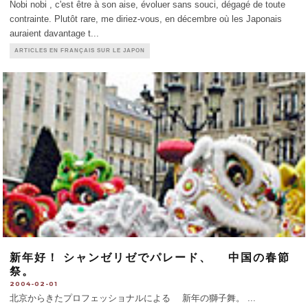
Nobi nobi , c'est être à son aise, évoluer sans souci, dégagé de toute
contrainte. Plutôt rare, me diriez-vous, en décembre où les Japonais
auraient davantage t
...
ARTICLES EN FRANÇAIS SUR LE JAPON
新年好！ シャンゼリゼでパレード、 中国の春節
祭。
2004-02-01
北京からきたプロフェッショナルによる 新年の獅子舞。
...