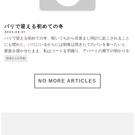
パリで迎える初めての冬
2004-02-01
パリで迎える初めての冬、暗いうちから目覚まし時計に起こされること
にも慣れた。パリにいるからには朝食は焼きたてのパンを食べたいと、
家族を寝かせたまま、私はコートを羽織り、アパートの廊下の明かりを
つけ階段を降りる。 一歩外に出ると、一日の活動はすでに始まってい
読者からの手紙
る。歩道を足早に仕事に向かう人たち。タバコ屋、新聞屋、カフェの
...
NO MORE ARTICLES