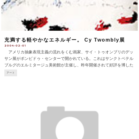
充満する軽やかなエネルギー。 Cy Twombly展
2004-02-01
アメリカ抽象表現主義の流れをくむ画家、サイ・トゥオンブリのデッ
サン展がポンピドゥ・センターで開かれている。これはサンクトペテル
ブルグのエルミタージュ美術館が主催し、昨年開催されて好評を博した
展覧会がパリに巡回して来たものだ。1953年から現在に至るまで、彼の
アート
キャリア全域を網羅する50年間の、紙を基底とする作品約8
...