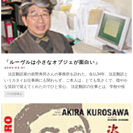
「ルーヴルは小さなオブジェが面白い」
2004-02-01
法定翻訳家の前野寿邦さんの事務所を訪れた。在仏34年、法定翻訳と
いうカタイお仕事柄にも関わらず、ご本人は、とても気さくで、穏やか
な笑顔で迎えてくれたのでひと安心。 法定翻訳の仕事とは、学校や役
所に提出する正式な書類の翻訳だけかと思いきや、前野さんは、犯罪や
パリの日本人
事件にまきこまれた日本人、またはその家族の裁判な
...