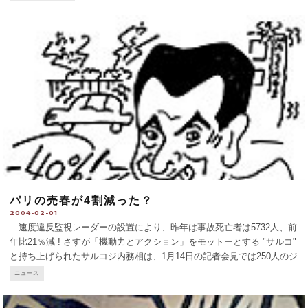
音、そして音楽に重点が置かれ、役
...
パリの売春が4割減った？
2004-02-01
速度違反監視レーダーの設置により、昨年は事故死亡者は5732人、前
年比21％減 ! さすが「機動力とアクション」をモットーとする "サルコ"
と持ち上げられたサルコジ内務相は、1月14日の記者会見では250人のジ
ャーナリストを前に、6年ぶりに犯罪件数が400万台を割り（3 974 694
ニュース
件）3.3
...