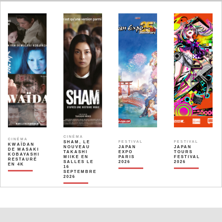
CINÉMA
CINÉMA
SHAM, LE
FESTIVAL
FESTIVAL
KWAÏDAN
NOUVEAU
JAPAN
JAPAN
DE MASAKI
TAKASHI
EXPO
TOURS
KOBAYASHI
MIIKE EN
PARIS
FESTIVAL
RESTAURÉ
SALLES LE
2026
2026
EN 4K
16
SEPTEMBRE
2026