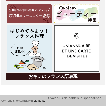
おキミのフランス語表現
Voir plus de contenus sponsorisés
CONTENU SPONSORISÉ PAR
DIGIBU.NET