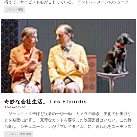
構えで、サービスも心がこもっている。 アントレ＋メインのシューク
ルート＋自家製のシャーベットやタルトなどのデザートで19€（夜は
フランス料理
20€）というコースもおすすめだが、シュークルートの全容を味
...
奇妙な会社生活。 Les Etourdis
2004-02-01
ジャック・タチほど役者の一挙一動、カメラの動き、美術の仕掛けな
どを精密に計算し、完璧なカットを要求した映画監督はいない。この舞
台劇は、シチュエーションが『プレイタイム』に、近代化をユーモラス
に描いたところが『ぼくの叔父さん』に似ている。会話よりも物音や雑
イベント・文化情報