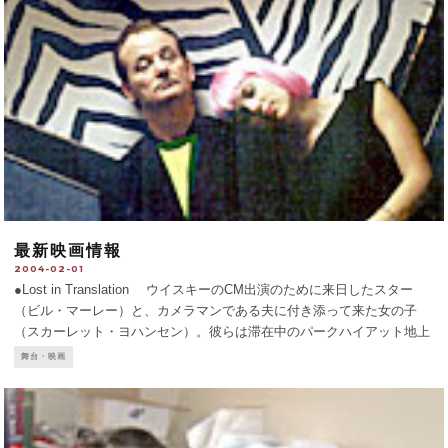
最新映画情報
2004-02-01
●Lost in Translation ウイスキーのCM出演のために来日したスター
（ビル・マーレー）と、カメラマンである夫に付き添って来た女の子
（スカーレット・ヨハンセン）。彼らは滞在中のパークハイアット地上
X階のバーで顔見知りになる。異国の地で孤独と退屈を持て余すふうだ
舞台・映画
っ
...