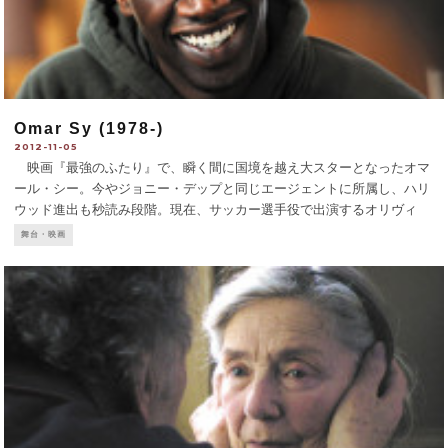
Omar Sy (1978-)
2012-11-05
映画『最強のふたり』で、瞬く間に国境を越え大スターとなったオマ
ール・シー。今やジョニー・デップと同じエージェントに所属し、ハリ
ウッド進出も秒読み段階。現在、サッカー選手役で出演するオリヴィ
エ・ダーンの新作『Les Seigneurs』が、観客数200万人越えのヒット中
舞台・映画
だ。 パリ郊外のイヴリーヌ県トラップ出身。父はセネ
...