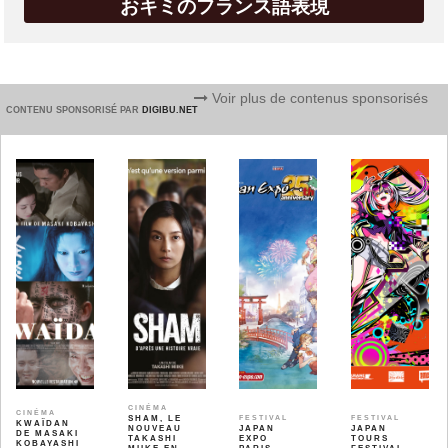
おキミのフランス語表現
Voir plus de contenus sponsorisés
CONTENU SPONSORISÉ PAR
DIGIBU.NET
CINÉMA
CINÉMA
SHAM, LE
FESTIVAL
FESTIVAL
KWAÏDAN
NOUVEAU
JAPAN
JAPAN
DE MASAKI
TAKASHI
EXPO
TOURS
KOBAYASHI