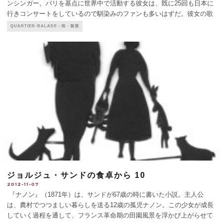
ンシンガー。パリを基点に世界中で活動する彼女は、既に25回も日本に
行きコンサートをしているので馴染みのファンも多いはずだ。彼女の歌
うボサノヴァやジャズにはフレンチタッチが感じられ、ちょっとお洒落
QUARTIER-BALADE：街・散策
な響きが人気なのだろう。そしてその歌唱
...
ジョルジュ・サンドの食卓から 10
2012-11-07
『ナノン』（1871年）は、サンドが67歳の時に書いた小説。主人公
は、農村でつつましい暮らしを送る12歳の孤児ナノン。この少女が成長
していく過程を通して、フランス革命期の田園風景を浮かび上がらせて