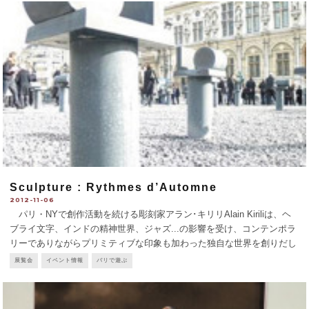
建
...
Sculpture : Rythmes d’Automne
2012-11-06
パリ・NYで創作活動を続ける彫刻家アラン･キリリAlain Kiriliは、ヘ
ブライ文字、インドの精神世界、ジャズ...の影響を受け、コンテンポラ
リーでありながらプリミティブな印象も加わった独自な世界を創りだし
ている。 2007年、『Kirili et Les Nymphéasキリリと睡蓮』 展をオラ
展覧会
イベント情報
パリで遊ぶ
ン
...