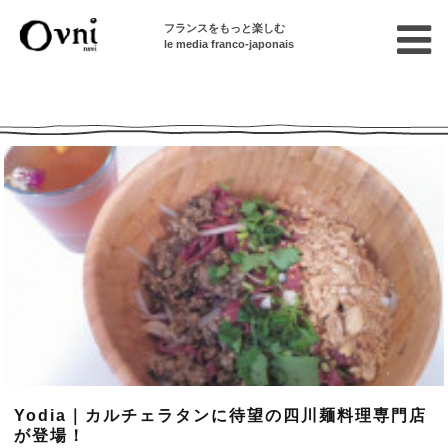
フランスをもっと楽しむ
le media franco-japonais
Ovni --| Numéro 730
Yodia｜カルチェラタンに待望の四川麺料理専門店
が登場！