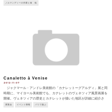
いる。当時の農民は貧しく、パンを食べることができるのは週末だけ。
ノルマンディーの作家と食 他
平日に食卓に上がるのは、栗、そしてそば粉のお粥（
...
Canaletto à Venise
2012-11-07
ジャクマール・アンドレ美術館の「カナレットーグアルディ」展と同
時期に、マイヨール美術館でも、カナレットのヴェネツィア風景画展を
開催。ヴェネツィアの歴史とカナレットが描いた地区が詳細に紹介さ
れ、同じ場所を描いたカナレットの数点が展示されている、ヴェネツィ
展覧会
イベント情報
パリで遊ぶ
ア賛歌ともいえる展覧会。カナレットは外付けレンズを使い、描きたい