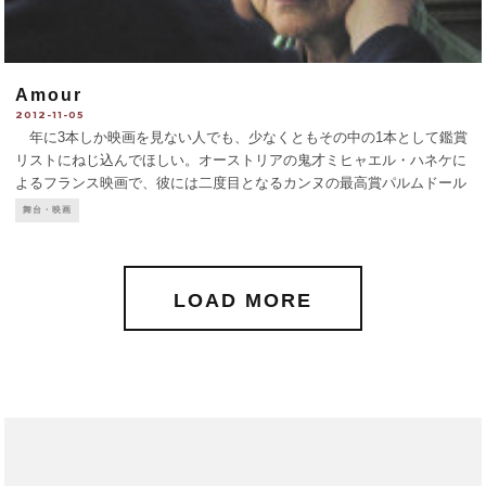
Amour
2012-11-05
年に3本しか映画を見ない人でも、少なくともその中の1本として鑑賞
リストにねじ込んでほしい。オーストリアの鬼才ミヒャエル・ハネケに
よるフランス映画で、彼には二度目となるカンヌの最高賞パルムドール
受賞作品だ。 「認知症を患う妻と介護をする夫」という高齢者カップ
舞台・映画
ルの日常が、ほぼ密室劇で描かれる。テーマは「愛する人
...
LOAD MORE