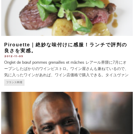
Pirouette｜絶妙な味付けに感服！ランチで評判の
良さを実感。
2012-11-05
Onglet de bœuf pommes grenailles et mâches レアール界隈に7月にオ
ープンしたばかりのワインビストロ。ワイン屋さんも兼ねているので、
気に入ったワインがあれば、ワイン店価格で購入できる。タイユヴァン
やムーリスといった名だたる店で経験を積んだシェフの料理は、吟味し
フランス料理
た素材をベス
...