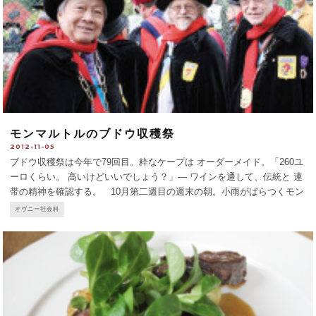
モンマルトルのブドウ収穫祭
2012-11-05
ブドウ収穫祭は今年で79回目。粋なケープは オーダーメイド。「260ユ
ーロくらい。 高いけどいいでしょう？」— ワインを通して、伝統と 連
帯の精神を確認する。 10月第二週目の週末の朝。小雨がぱらつくモン
マルトルの丘には、どこからともなく黒いケープと赤いマフラーに身を
オヴニー社会科
包んだ集団が集まってきた。彼らは「モンマルトル共和国
...