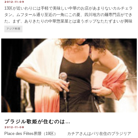
2012-11-09
13区が近いわりには手軽で美味しい中華のお店があまりないカルチェラ
タン。ムフタール通り至近の一角にこの夏、四川地方の麺専門店ができ
た。まず、ありきたりの中華惣菜屋とは違うポップなたたずまいが興味
をひく。少年のような料理人2人とサービスの女の子の歓迎がさわやか
アジア料理
でなんだか新鮮。 メニューを彩るカラフルな麺は全て自家製
...
ブラジル歌姫が住むのは…
2012-11-08
Place des Fêtes界隈（19区） カチアさんはパリ在住のブラジリア