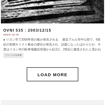
OVNI 535 : 2003/12/15
2003-12-15
● リヨン市で2000年前の船が発見される 最近アルル市中心部で、6世
紀の初期キリスト教会の礎石が発見され、話題になったばかりだが、今
度はリヨン市の駐車場建設現場から紀元1、2世紀に建造されたと思われ
る木造船4隻が見つかった。10月初めより発掘が進められていたが、
...
フランスの出来事
LOAD MORE