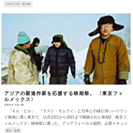
現に住まいは小さくなったのだ。引っ越しの段ボール箱がまだ残る居間
CHEZ TOI : 私の家
に、午後の太陽がさんさんと注ぐ。 高校の教員を勤めながら
...
アジアの新進作家を応援する映画祭。 〈東京フィ
ルメックス〉
2003-12-15
『キル・ビル』、『ラスト・サムライ』と日本との縁が深いハリウッ
ド映画に沸く東京で、11月22日から30日まで開催された第4回〈東京フ
ィルメックス〉映画祭に通った。アジアフォーカス福岡、山形ドキュメ
ンタリー映画祭 "アジア千波万波" 部門、東京国際映画祭の "アジアの
舞台・映画