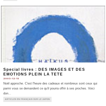
風" 部門等々、アメリカの文化産業にすっかり侵食され
...
Special livres : DES IMAGES ET DES
EMOTIONS PLEIN LA TETE
2003-12-15
Noël approche. C'est l'heure des cadeaux et nombreux sont ceux qui
parmi vous se demandent ce qu'il pourra offrir à ses proches. Voici
don
...
ARTICLES EN FRANÇAIS SUR LE JAPON