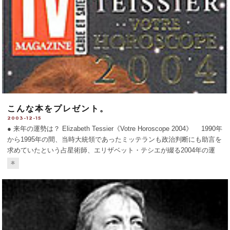
こんな本をプレゼント。
2003-12-15
● 来年の運勢は？ Elizabeth Tessier《Votre Horoscope 2004》 1990年
から1995年の間、当時大統領であったミッテランも政治判断にも助言を
求めていたという占星術師、エリザベット・テシエが綴る2004年の運
勢。各星座ごと、さらに
...
本