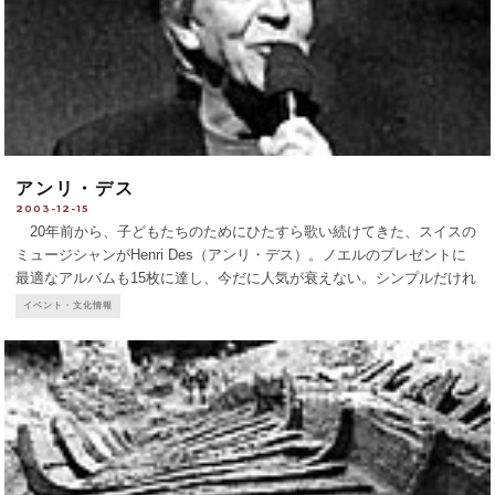
アンリ・デス
2003-12-15
20年前から、子どもたちのためにひたすら歌い続けてきた、スイスの
ミュージシャンがHenri Des（アンリ・デス）。ノエルのプレゼントに
最適なアルバムも15枚に達し、今だに人気が衰えない。シンプルだけれ
ど心に残る歌詞、すぐに口ずさんでしまうメロディーも自作で、一度聞
イベント・文化情報
いただけで、昔
...