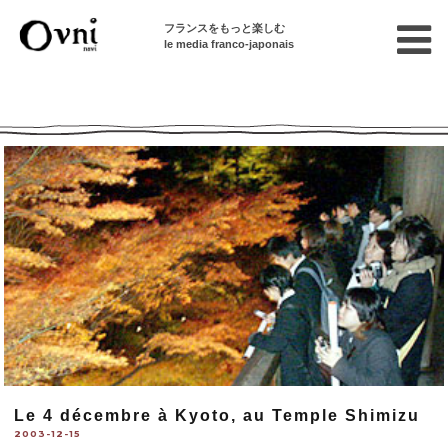
フランスをもっと楽しむ
le media franco-japonais
Ovni --| Numéro 535
Le 4 décembre à Kyoto, au Temple Shimizu
2003-12-15