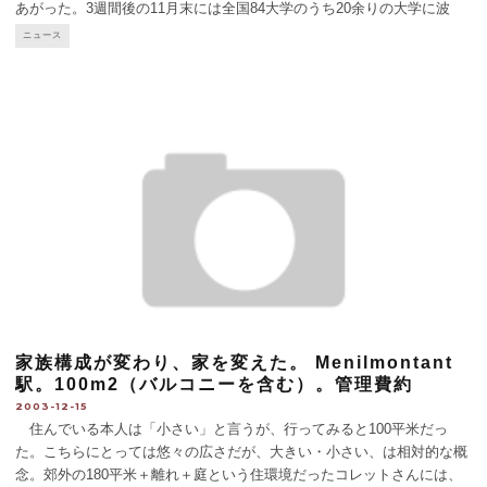
あがった。3週間後の11月末には全国84大学のうち20余りの大学に波
及、11月27日に全国デモ。リヨン、ストラスブール他、地方都市で数千
ニュース
人が、パリでは、とくに郊外のナ
...
家族構成が変わり、家を変えた。 Menilmontant
駅。100m2（バルコニーを含む）。管理費約
300euros。
2003-12-15
住んでいる本人は「小さい」と言うが、行ってみると100平米だっ
た。こちらにとっては悠々の広さだが、大きい・小さい、は相対的な概
念。郊外の180平米＋離れ＋庭という住環境だったコレットさんには、