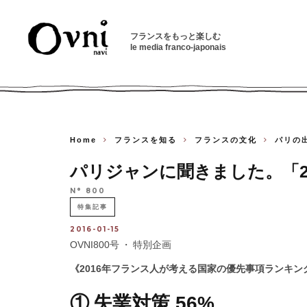
フランスをもっと楽しむ
le media franco-japonais
Home
フランスを知る
フランスの文化
パリの
パリジャンに聞きました。「2
N° 800
特集記事
2016-01-15
OVNI800号 ・ 特別企画
《2016年フランス人が考える国家の優先事項ランキン
① 失業対策 56%