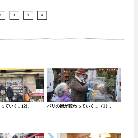
3
4
5
6
っていく…(2)。
パリの街が変わっていく…（1）。