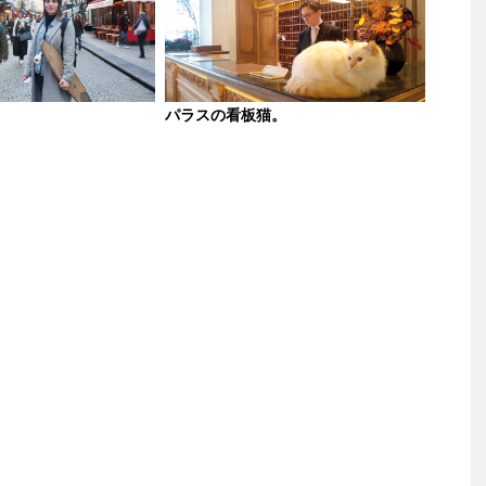
。
パラスの看板猫。