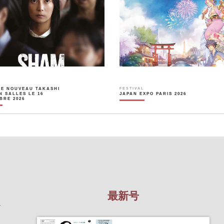
LE NOUVEAU TAKASHI
FESTIVAL
N SALLES LE 16
JAPAN EXPO PARIS 2026
BRE 2026
最新号
を