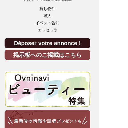
貸し物件
求人
イベント告知
エトセトラ
Déposer votre annonce !
掲示板へのご掲載はこちら