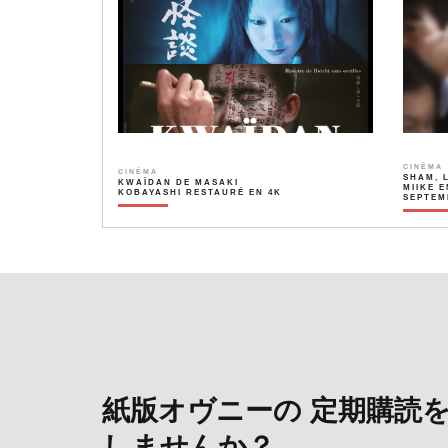
CINÉMA
CINÉMA
SHAM, 
KWAÏDAN DE MASAKI
MIIKE E
KOBAYASHI RESTAURÉ EN 4K
SEPTEM
紙版オヴニーの 定期購読
しませんか？