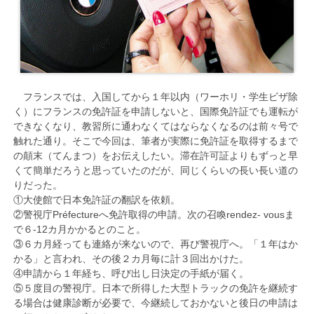
フランスでは、入国してから１年以内（ワーホリ・学生ビザ除
く）にフランスの免許証を申請しないと、国際免許証でも運転が
できなくなり、教習所に通わなくてはならなくなるのは前々号で
触れた通り。そこで今回は、筆者が実際に免許証を取得するまで
の顛末（てんまつ）をお伝えしたい。滞在許可証よりもずっと早
くて簡単だろうと思っていたのだが、同じくらいの長い長い道の
りだった。
①大使館で日本免許証の翻訳を依頼。
②警視庁Préfectureへ免許取得の申請。次の召喚rendez- vousま
で６-12カ月かかるとのこと。
③６カ月経っても連絡が来ないので、再び警視庁へ。「１年はか
かる」と言われ、その後２カ月毎に計３回出かけた。
④申請から１年経ち、呼び出し日決定の手紙が届く。
⑤５度目の警視庁。日本で所得した大型トラックの免許を継続す
る場合は健康診断が必要で、今継続しておかないと後日の申請は