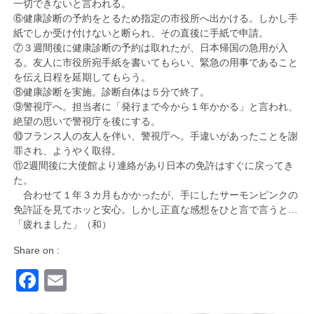
一切できないと言われる。
⑥健康診断の予約をとるため指定の市役所へ出かける。しかし手
紙でしか受け付けないと断られ、その直後に手紙で申請。
⑦３週間後に健康診断の予約は取れたが、日本帰国の急用が入
る。友人に市役所宛手紙を書いてもらい、緊急の用事であること
を伝え日程を延期してもらう。
⑧健康診断を実施。診断自体は５分で終了。
⑨警視庁へ。担当者に「発行まで今から１年かかる」と言われ、
絶望の思いで警視庁を後にする。
⑩フランス人の友人を伴い、警視庁へ。手違いがあったことを謝
罪され、ようやく取得。
⑪2週間後に大使館より連絡があり日本の免許はすぐに戻ってき
た。
合わせて１年３カ月もかかったが、手にしたサーモンピンクの
免許証を見てホッと安心。しかし正直な感想をひと言で言うと…
「疲れました」（和）
Share on :
Facebook
Email