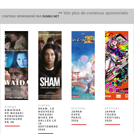
Voir plus de contenus sponsorisés
CONTENU SPONSORISÉ PAR
DIGIBU.NET
CINÉMA
CINÉMA
SHAM, LE
FESTIVAL
FESTIVAL
KWAÏDAN
NOUVEAU
JAPAN
JAPAN
DE MASAKI
TAKASHI
EXPO
TOURS
KOBAYASHI
MIIKE EN
PARIS
FESTIVAL
RESTAURÉ
SALLES LE
2026
2026
EN 4K
16
SEPTEMBRE
2026