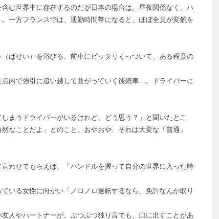
含む世界中に存在するのだが日本の場合は、昼夜関係なく、ハ
う。一方フランスでは、通勤時間帯になると、ほぼ全員が変貌を
声（ばせい）を浴びる。前車にピッタリくっついて、ある程度の
差点内で強引に追い越して曲がっていく後続車…。ドライバーに
しまうドライバーがいるけれど、どう思う？」と聞いたとこ
自然なことだよ」とのこと。おやおや、それは大変な「普通」
て言わせてもらえば、「ハンドルを握って自分の世界に入った時
っている女性に向かい「ノロノロ運転するなら、免許なんか取り
い友人やパートナーが、ぶつぶつ独り言でも、口に出すことがあ