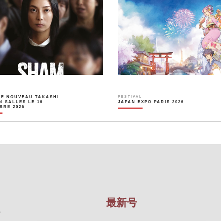
LE NOUVEAU TAKASHI
FESTIVAL
N SALLES LE 16
JAPAN EXPO PARIS 2026
BRE 2026
最新号
を