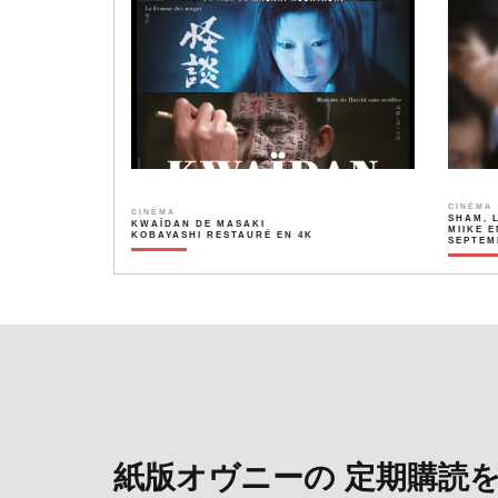
CINÉMA
CINÉMA
SHAM, 
KWAÏDAN DE MASAKI
MIIKE E
KOBAYASHI RESTAURÉ EN 4K
SEPTEM
紙版オヴニーの 定期購読