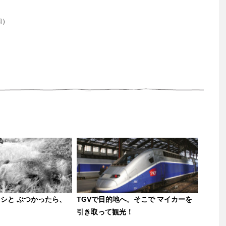
和）
シと ぶつかったら、
TGVで目的地へ。そこで マイカーを
引き取って観光！