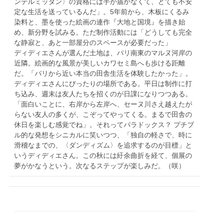
ンテルミッタン〉の資格には手が届かなくて、とても不安
定な生活を送っているんだ」。5年前から、木板にくるみ
染料と、墨を使った絵画の連作『大地と国境』を描き始
め、新分野を試みる。ただ制作活動には「どうしても完全
な静寂と、あと一部屋分のスペースが必要だった」
ディディエさんが選んだ土地は、パリ南東のマルヌ河岸の
近隣。絵画的な風景が美しいカワセミ島へも歩ける距離
だ。「パリから近い本当の田舎生活を体験したかった」。
ディディエさんにぴったりの場所である。平日は制作に打
ち込み、週末は友人たちを招くのが日課になりつつある。
「面白いことに、右岸から左岸へ、セーヌ川さえ越えたが
らない友人の多くが、こぞってやってくる。まるで田舎の
休日を楽しむ感覚でね」。それってパラドックス？ プチブ
ル的な発想をシニカルに笑いつつ、「独自の軽さで、時に
滑稽なまでの、〈ダンディズム〉を追求するのが目標」と
いうディディエさん。この秋には紆余曲折を経て、個展の
夢がかなうという。次なるステップが楽しみだ。（咲）