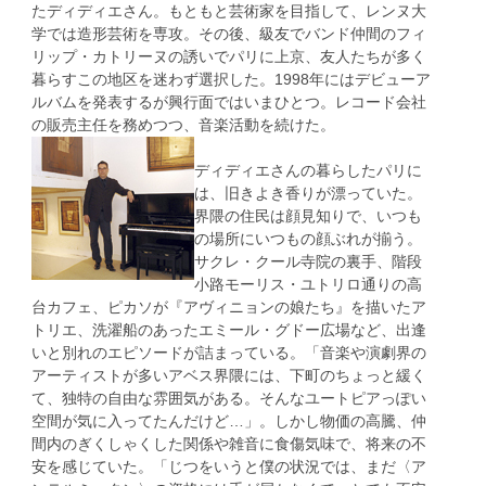
たディディエさん。もともと芸術家を目指して、レンヌ大
学では造形芸術を専攻。その後、級友でバンド仲間のフィ
リップ・カトリーヌの誘いでパリに上京、友人たちが多く
暮らすこの地区を迷わず選択した。1998年にはデビューア
ルバムを発表するが興行面ではいまひとつ。レコード会社
の販売主任を務めつつ、音楽活動を続けた。
ディディエさんの暮らしたパリに
は、旧きよき香りが漂っていた。
界隈の住民は顔見知りで、いつも
の場所にいつもの顔ぶれが揃う。
サクレ・クール寺院の裏手、階段
小路モーリス・ユトリロ通りの高
台カフェ、ピカソが『アヴィニョンの娘たち』を描いたア
トリエ、洗濯船のあったエミール・グドー広場など、出逢
いと別れのエピソードが詰まっている。「音楽や演劇界の
アーティストが多いアベス界隈には、下町のちょっと緩く
て、独特の自由な雰囲気がある。そんなユートピアっぽい
空間が気に入ってたんだけど…」。しかし物価の高騰、仲
間内のぎくしゃくした関係や雑音に食傷気味で、将来の不
安を感じていた。「じつをいうと僕の状況では、まだ〈ア