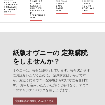
SHAM, LE
FESTIVAL
FESTIVAL
KWAÏDAN
NOUVEAU
JAPAN
JAPAN
DE MASAKI
TAKASHI
EXPO
TOURS
KOBAYASHI
MIIKE EN
PARIS
FESTIVAL
RESTAURÉ
SALLES LE
2026
2026
EN 4K
16
SEPTEMBRE
2026
紙版オヴニーの 定期購読
をしませんか？
オヴニーは、毎月1回発行しています。毎号欠かさず
にお読みいただくために、 定期購読はいかがです
か。お近くにオヴニー配布場所がない方にも便利で
す。 お申し込みいただいた方にはもれなく、オヴニ
ーのオリジナルバックを差し上げます。
定期購読のお申し込みはこちら