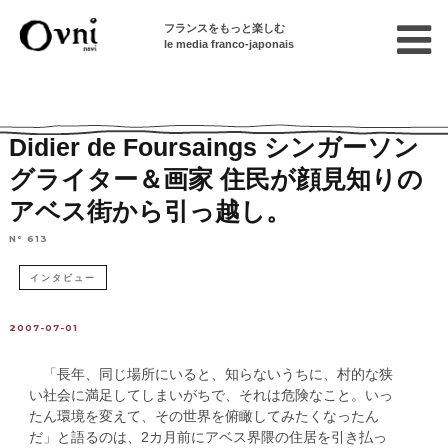
フランスをもっと楽しむ
le media franco-japonais
Home
フランスを知る
フランスの文化
パリの出来事
Didier de Foursaings シンガーソン
グライター＆画家 住民が顔見知りの
アベス街から引っ越し。
N° 613
インタビュー
2007-07-01
「長年、同じ場所にいると、知らないうちに、村的な狭
い社会に満足してしまいがちで、それは危険なこと。いっ
たん環境を変えて、その世界を俯瞰してみたくなったん
だ」と語るのは、2カ月前にアベス界隈の住居を引き払っ