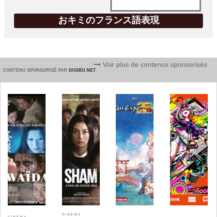
おキミのフランス語表現
Voir plus de contenus sponsorisés
CONTENU SPONSORISÉ PAR
DIGIBU.NET
CINÉMA
CINÉMA