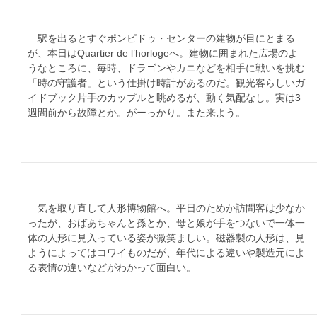
駅を出るとすぐポンピドゥ・センターの建物が目にとまる
が、本日はQuartier de l’horlogeへ。建物に囲まれた広場のよ
うなところに、毎時、ドラゴンやカニなどを相手に戦いを挑む
「時の守護者」という仕掛け時計があるのだ。観光客らしいガ
イドブック片手のカップルと眺めるが、動く気配なし。実は3
週間前から故障とか。がーっかり。また来よう。
気を取り直して人形博物館へ。平日のためか訪問客は少なか
ったが、おばあちゃんと孫とか、母と娘が手をつないで一体一
体の人形に見入っている姿が微笑ましい。磁器製の人形は、見
ようによってはコワイものだが、年代による違いや製造元によ
る表情の違いなどがわかって面白い。