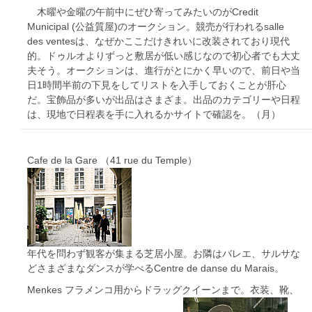
木曜や金曜の午前中にぜひ寄ってみたいのがCredit
Municipal (公益質屋)のオークション。競売が行われるsalle
des ventesは、なぜかここだけきれいに改装されており現代
的。ドゥルオよりずっと敷居が低い感じなので初心者でも大丈
夫そう。オークションは、進行がとにかく早いので、前日や当
日1時間半前の下見をしてリストを入手しておくことが肝心
だ。宝飾品が多いが出品はさまざま。出品のカテゴリーや日程
は、現地で日程表を手に入れるかサイトで確認を。（月）
Cafe de la Gare （41 rue du Temple）
年代を問わず観客が集まる芝居小屋。お隣はバレエ、サルサな
どさまざまなダンスが学べるCentre de danse du Marais。
Menkes フラメンコ用からドラッグクイーンまで。衣装、靴、