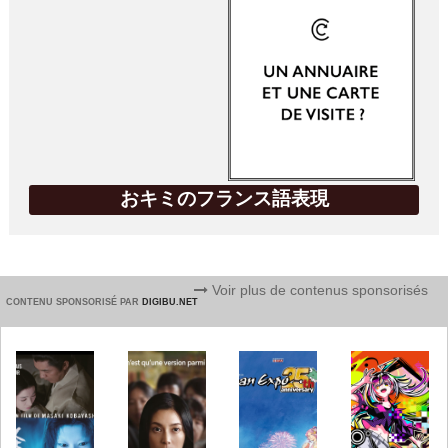
おキミのフランス語表現
Voir plus de contenus sponsorisés
CONTENU SPONSORISÉ PAR
DIGIBU.NET