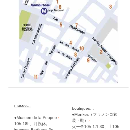
musee…
boutiques
…
●Menkes（フラメンコ衣
●Museee de la Poupee
1
装・靴）
7
10h-18h、月祝休。
火ー金10h-17h30、土10h-
impasse Berthaud 3e