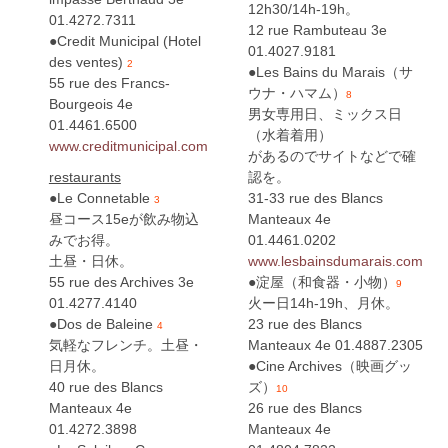
12h30/14h-19h。
01.4272.7311
12 rue Rambuteau 3e
●Credit Municipal (Hotel
01.4027.9181
des ventes)
2
●Les Bains du Marais（サ
55 rue des Francs-
ウナ・ハマム）
8
Bourgeois 4e
男女専用日、ミックス日
01.4461.6500
（水着着用）
www.creditmunicipal.com
があるのでサイトなどで確
restaurants
認を。
●Le Connetable
31-33 rue des Blancs
3
昼コース15eが飲み物込
Manteaux 4e
みでお得。
01.4461.0202
土昼・日休。
www.lesbainsdumarais.com
55 rue des Archives 3e
●淀屋（和食器・小物）
9
01.4277.4140
火ー日14h-19h、月休。
●Dos de Baleine
23 rue des Blancs
4
気軽なフレンチ。土昼・
Manteaux 4e 01.4887.2305
日月休。
●Cine Archives（映画グッ
40 rue des Blancs
ズ）
10
Manteaux 4e
26 rue des Blancs
01.4272.3898
Manteaux 4e