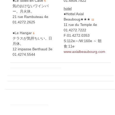
●Le Soleil en Cave
01.4804.7822
5
気のおけないワインバ
hotel
ー。月火休。
●Hottel Axial
21 rue Rambuteau 4e
Beauboug★★★
11
01.4272.2625
11 rue du Temple 4e
01.4272.7222
●Le Hangar
6
F:01.4272.0353
テラスが気持ちいい。日
S:112e～/W:160e ～ 朝
月休。
食:11e
12 impasse Berthaud 3e
www.axialbeaubourg.com
01.4274.5544