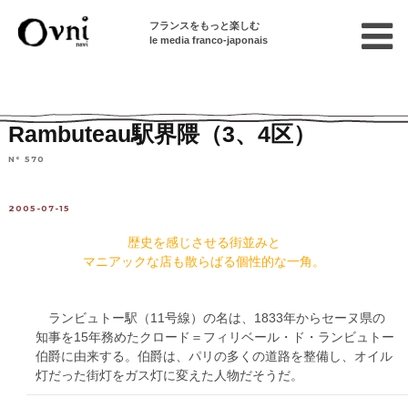
フランスをもっと楽しむ
le media franco-japonais
Home
連載終了記事
Quartier-Balade：街・散策
Rambuteau駅界隈（3、4区）
N° 570
2005-07-15
歴史を感じさせる街並みと
マニアックな店も散らばる個性的な一角。
ランビュトー駅（11号線）の名は、1833年からセーヌ県の
知事を15年務めたクロード＝フィリベール・ド・ランビュトー
伯爵に由来する。伯爵は、パリの多くの道路を整備し、オイル
灯だった街灯をガス灯に変えた人物だそうだ。