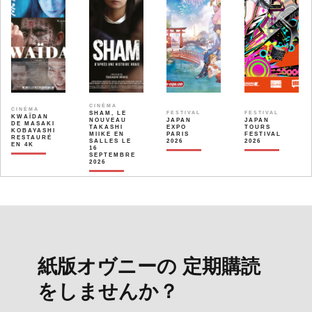
CINÉMA
CINÉMA
SHAM, LE
FESTIVAL
FESTIVAL
KWAÏDAN
NOUVEAU
JAPAN
JAPAN
DE MASAKI
TAKASHI
EXPO
TOURS
KOBAYASHI
MIIKE EN
PARIS
FESTIVAL
RESTAURÉ
SALLES LE
2026
2026
EN 4K
16
SEPTEMBRE
2026
紙版オヴニーの 定期購読
をしませんか？