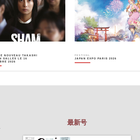
LE NOUVEAU TAKASHI
FESTIVAL
N SALLES LE 16
JAPAN EXPO PARIS 2026
BRE 2026
最新号
を