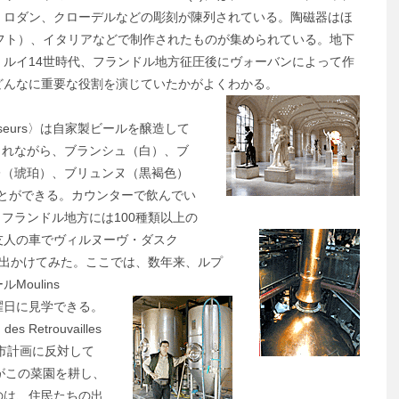
、ロダン、クローデルなどの彫刻が陳列されている。陶磁器はほ
フト）、イタリアなどで制作されたものが集められている。地下
ルイ14世時代、フランドル地方征圧後にヴォーバンによって作
どんなに重要な役割を演じていたかがよくわかる。
asseurs〉は自家製ビールを醸造して
まれながら、ブランシュ（白）、ブ
レ（琥珀）、ブリュンヌ（黒褐色）
とができる。カウンターで飲んでい
フランドル地方には100種類以上の
友人の車でヴィルヌーヴ・ダスク
 Sensまで出かけてみた。ここでは、数年来、ルプ
oulins
土曜日に見学できる。
etrouvailles
市計画に反対して
がこの菜園を耕し、
のは、住民たちの出