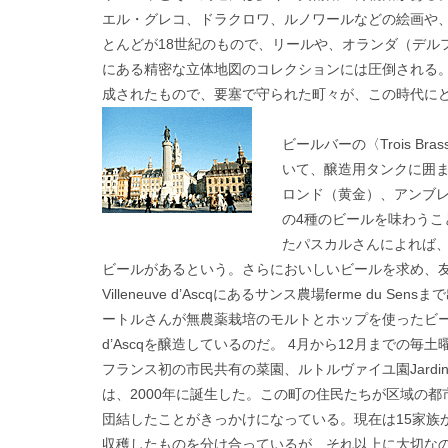
エル・グレコ、ドラクロワ、ルノワールなどの絵画や
とんどが18世紀のもので、リールや、オランダ（デル
にある精密な立体地図のコレクションには圧倒される。
成されたもので、要塞で守られた町々が、この時代に
ビールバーの〈Trois Br
いて、醸造用タンクに囲
ロンド（黄金）、アンブ
の4種のビールを味わうこ
たパスカルさんによれば、
ビールがあるという。
さらにおいしいビールを求め、
Villeneuve d’Ascqにあるサンス農場ferme du
ートルさんが無農薬栽培のモルトとホップを使ったビールM
d’Ascqを醸造しているのだ。 4月から12月までの毎
フランス初の市民共有の菜園、ルトルヴァイユ園Jardin des R
は、2000年に誕生した。この町の住民たちが区域の都
団結したことがきっかけになっている。現在は15家族
収穫したものを分け合っているが、それ以上に大切な