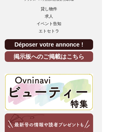
貸し物件
求人
イベント告知
エトセトラ
Déposer votre annonce !
掲示板へのご掲載はこちら