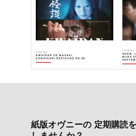
CINÉMA
CINÉMA
SHAM, 
KWAÏDAN DE MASAKI
MIIKE E
KOBAYASHI RESTAURÉ EN 4K
SEPTEM
紙版オヴニーの 定期購読
しませんか？