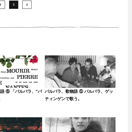
2
3
4
語 ⑥ 「バルバラ、“バ
バルバラ、歌物語 ⑤ バルバラ、ゲッ
」
ティンゲンで歌う。