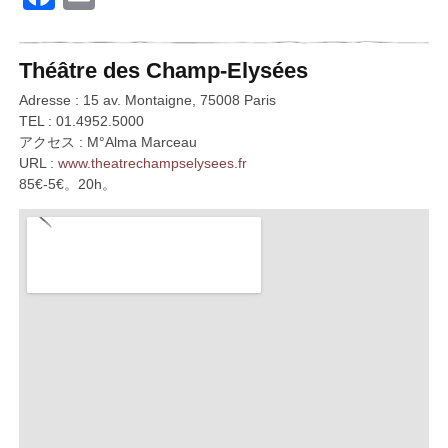
Théâtre des Champ-Elysées
Adresse : 15 av. Montaigne, 75008 Paris
TEL : 01.4952.5000
アクセス : M°Alma Marceau
URL :
www.theatrechampselysees.fr
85€-5€。20h。