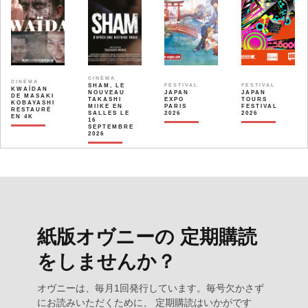
CINÉMA
CINÉMA
SHAM, LE
FESTIVAL
FESTIVAL
KWAÏDAN
NOUVEAU
JAPAN
JAPAN
DE MASAKI
TAKASHI
EXPO
TOURS
KOBAYASHI
MIIKE EN
PARIS
FESTIVAL
RESTAURÉ
SALLES LE
2026
2026
EN 4K
16
SEPTEMBRE
2026
紙版オヴニーの 定期購読
をしませんか？
オヴニーは、毎月1回発行しています。毎号欠かさず
にお読みいただくために、 定期購読はいかがです