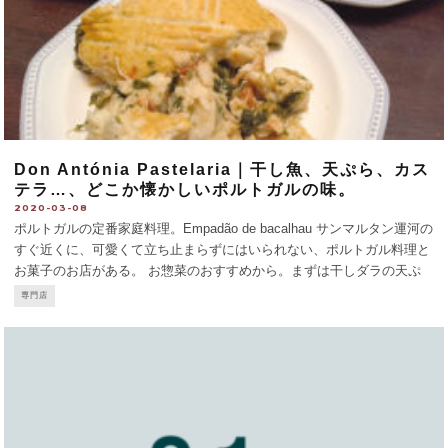
Don Antónia Pastelaria｜干し魚、天ぷら、カス
テラ…、どこか懐かしいポルトガルの味。
2020-03-08
ポルトガルの定番家庭料理。Empadão de bacalhau サンマルタン運河の
すぐ近くに、可愛くて立ち止まらずにはいられない、ポルトガル料理と
お菓子のお店がある。 お惣菜のおすすめから。まずは干しダラの天ぷ
らPatanisca de bacalhau（47€/kg）。粗くほぐされた身の歯ごたえが魅
専門店
力
...