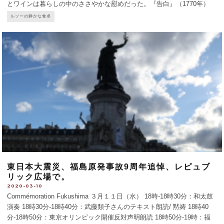
とワインは暮らしの中のささやかな慰めだった。『告白』（1770年）
に、こんなくだりがある。「いったん大事な菓子パンを手に入れ、部屋
ルソーの静かな食卓
にとじこもり、戸棚の奥からブドウ酒のびんを取り出すと
...
東日本大震災、福島原発事故9周年追悼、レピュブ
リック広場で。
2020-03-10
Commémoration Fukushima ３月１１日（水） 18時-18時30分：和太鼓
演奏 18時30分-18時40分：武藤類子さんのテキスト朗読/ 黙祷 18時40
分-18時50分：東京オリンピック開催反対声明朗読 18時50分-19時：福