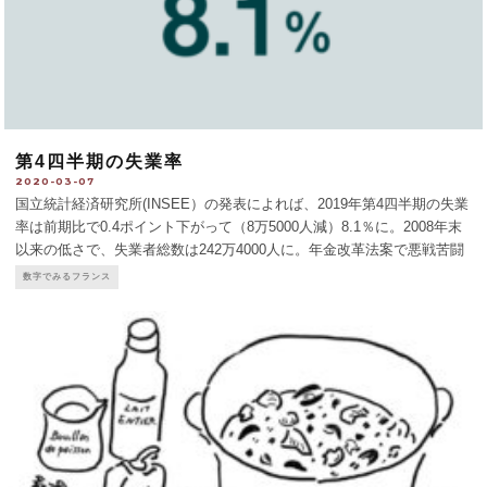
第4四半期の失業率
2020-03-07
国立統計経済研究所(INSEE）の発表によれば、2019年第4四半期の失業
率は前期比で0.4ポイント下がって（8万5000人減）8.1％に。2008年末
以来の低さで、失業者総数は242万4000人に。年金改革法案で悪戦苦闘
を続ける政府にとってはうれしいニュース。
...
数字でみるフランス