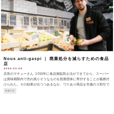
Nous anti-gaspi ｜ 廃棄処分を減らすための食品
店
2020-03-09
店長のマチューさん ２016年に食品無駄防止法ができてから、スーパー
は賞味期限内で売れ残りそうなものを慈善団体に寄付することが義務付
けられた。その効果が出つつあるなか、ワケあり商品を市価の３割引で
売る食品店「Nous anti-gaspi 我ら、無駄をなくす」がブルターニュを中
社会ラボ
心に広がっている。 パリ19
...