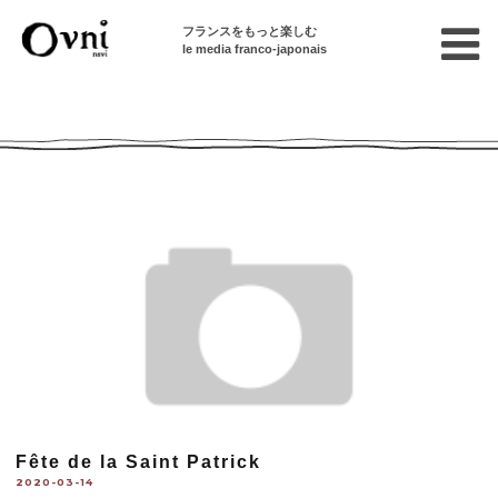
フランスをもっと楽しむ
le media franco-japonais
Ovni --| Numéro 891
Fête de la Saint Patrick
2020-03-14