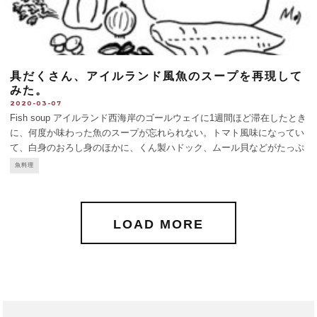
具だくさん、アイルランド風魚のスープを再現して
みた。
2020-03-07
Fish soup アイルランド西海岸のゴールウェイに1週間ほど滞在したとき
に、何度か味わった魚のスープが忘れられない。トマト風味になってい
て、白身のおろし身のほかに、くん製ハドック、ムール貝などがたっぷ
り入っている。オリーブ油やニンニクの香りがきいた南仏風魚のスープ
魚料理
のようなコクはないが、それに負けない
...
LOAD MORE