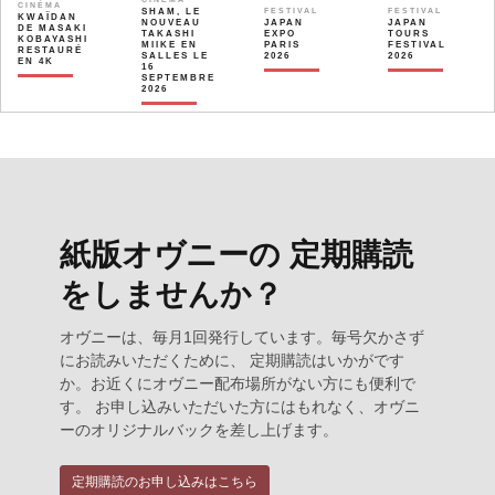
CINÉMA
SHAM, LE
FESTIVAL
FESTIVAL
KWAÏDAN
NOUVEAU
JAPAN
JAPAN
DE MASAKI
TAKASHI
EXPO
TOURS
KOBAYASHI
MIIKE EN
PARIS
FESTIVAL
RESTAURÉ
SALLES LE
2026
2026
EN 4K
16
SEPTEMBRE
2026
紙版オヴニーの 定期購読
をしませんか？
オヴニーは、毎月1回発行しています。毎号欠かさず
にお読みいただくために、 定期購読はいかがです
か。お近くにオヴニー配布場所がない方にも便利で
す。 お申し込みいただいた方にはもれなく、オヴニ
ーのオリジナルバックを差し上げます。
定期購読のお申し込みはこちら