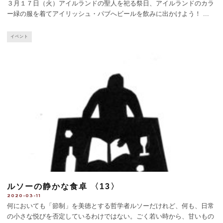
３月１７日（火）アイルランドの聖人を祀る祭日、アイルランドのカラ
ー緑の服を着てアイリッシュ・パブへビールを飲みに出かけよう！
...
イベント
ルソーの静かな食卓 〈13〉
2020-03-11
何においても「節制」を美徳とする哲学者ルソーだけれど、何も、日常
の小さな悦びを否定しているわけではない。ごく若い時から、甘いもの