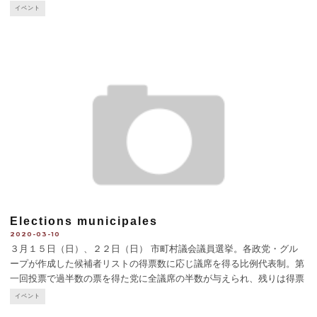
島の現状報告（図説17都県放射
...
イベント
Elections municipales
2020-03-10
３月１５日（日）、２２日（日） 市町村議会議員選挙。各政党・グル
ープが作成した候補者リストの得票数に応じ議席を得る比例代表制。第
一回投票で過半数の票を得た党に全議席の半数が与えられ、残りは得票
数に比例。1回目で過半数を超す党がない場合は第2回投票で最多票の党
イベント
が議席半数を得、残りは得票数により分配。
...