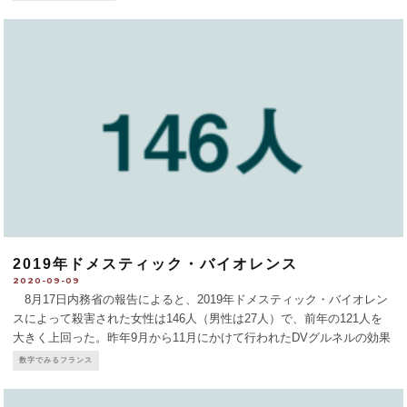
知識人が共通言語として使っていたラテン語を覚え
...
2019年ドメスティック・バイオレンス
2020-09-09
8月17日内務省の報告によると、2019年ドメスティック・バイオレン
スによって殺害された女性は146人（男性は27人）で、前年の121人を
大きく上回った。昨年9月から11月にかけて行われたDVグルネルの効果
はまだまだ。たとえば、DV暴力の被害者の電話相談3919は、毎日24時
数字でみるフランス
間サービスにしてもらいたいところ
...