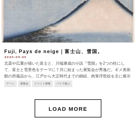
Fuji, Pays de neige｜富士山、雪国。
2020-09-05
北斎や広重が描いた富士と、川端康成の小説『雪国』を2つの柱にし
て、富士と雪景色をテーマに７月に始まった展覧会が秀逸だ。ギメ美術
館の所蔵品から、江戸から大正時代までの錦絵、肉筆浮世絵を主に展示
している。富士には構図の面白さ、意外さで見せる作品が多い。歌川広
アート
展覧会
イベント情報
パリで遊ぶ
重（初代）の「深川洲崎十万坪」
...
LOAD MORE