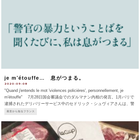
je m’étouffe… 息がつまる。
2020-09-08
"Quand j'entends le mot 'violences policières', personnellement, je
m'étouffe" 7月28日国会審議会でのダルマナン内相の発言。1月パリで
逮捕されたデリバリーサービス中のセドリック・シュヴィアさんは、警
官に地面に押さえつけられ
...
発言から知るフランス