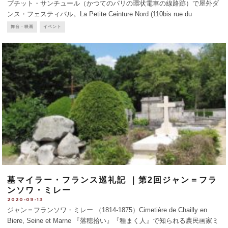
プチット・サンチュール（かつてのパリの環状電車の線路跡）で屋外ダ
ンス・フェスティバル。La Petite Ceinture Nord (110bis rue du
Ruisseau, Paris 18e) 無料。18日 : 20h-0h
...
舞台・映画
イベント
墓マイラー・フランス巡礼記 ｜第2回ジャン＝フラ
ンソワ・ミレー
2020-09-13
ジャン＝フランソワ・ミレー （1814-1875）Cimetière de Chailly en
Biere, Seine et Marne 『落穂拾い』『種まく人』で知られる農民画家ミ