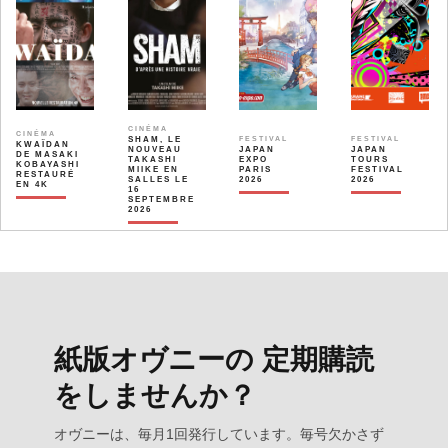
CINÉMA
CINÉMA
SHAM, LE
FESTIVAL
FESTIVAL
KWAÏDAN
NOUVEAU
JAPAN
JAPAN
DE MASAKI
TAKASHI
EXPO
TOURS
KOBAYASHI
MIIKE EN
PARIS
FESTIVAL
RESTAURÉ
SALLES LE
2026
2026
EN 4K
16
SEPTEMBRE
2026
紙版オヴニーの 定期購読
をしませんか？
オヴニーは、毎月1回発行しています。毎号欠かさず