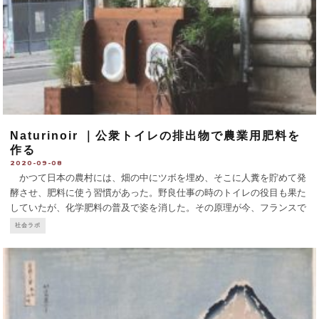
Naturinoir ｜公衆トイレの排出物で農業用肥料を
作る
2020-09-08
かつて日本の農村には、畑の中にツボを埋め、そこに人糞を貯めて発
酵させ、肥料に使う習慣があった。野良仕事の時のトイレの役目も果た
していたが、化学肥料の普及で姿を消した。その原理が今、フランスで
注目を集めている。 パリ市は2018年にサンルイ島などに、ナントの
社会ラボ
スタートアップが作った男性用小便器「ユリトロ
...