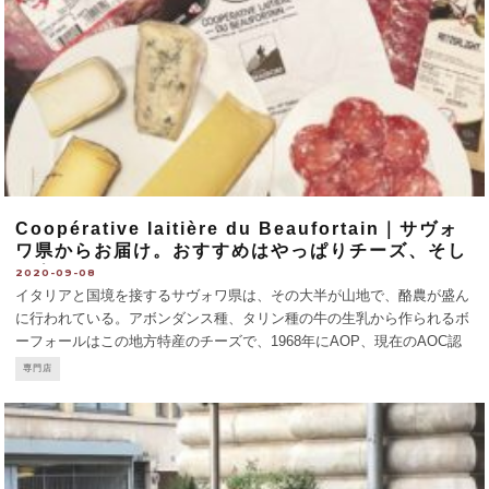
Coopérative laitière du Beaufortain｜サヴォ
ワ県からお届け。おすすめはやっぱりチーズ、そし
て肉。
2020-09-08
イタリアと国境を接するサヴォワ県は、その大半が山地で、酪農が盛ん
に行われている。アボンダンス種、タリン種の牛の生乳から作られるボ
ーフォールはこの地方特産のチーズで、1968年にAOP、現在のAOC認
定を受けた。こちらの生協で売られているボーフォールは、夏に作られ
専門店
るété（29.30€/kg）、その前の年
...