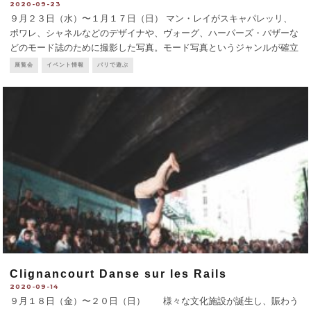
2020-09-23
９月２３日（水）〜１月１７日（日） マン・レイがスキャパレッリ、
ポワレ、シャネルなどのデザイナや、ヴォーグ、ハーパーズ・バザーな
どのモード誌のために撮影した写真。モード写真というジャンルが確立
されていなかった1921年から新しい技術を使い、実験的、シュルレアリ
展覧会
イベント情報
パリで遊ぶ
スム的な作風で、ユーモラスか
...
Clignancourt Danse sur les Rails
2020-09-14
９月１８日（金）〜２０日（日） 様々な文化施設が誕生し、賑わう