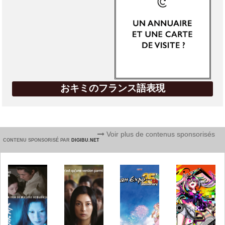
おキミのフランス語表現
Voir plus de contenus sponsorisés
CONTENU SPONSORISÉ PAR
DIGIBU.NET