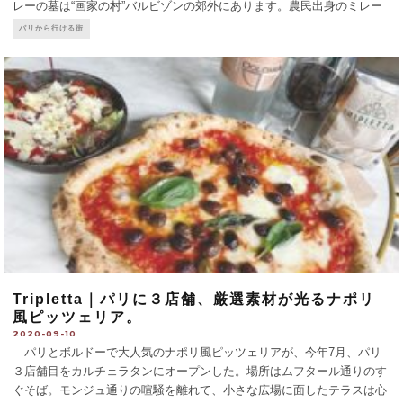
レーの墓は“画家の村”バルビゾンの郊外にあります。農民出身のミレー
は畑仕事を聖なる労働と考え、誰も描かなかった農夫を主題とする
...
パリから行ける街
Tripletta｜パリに３店舗、厳選素材が光るナポリ
風ピッツェリア。
2020-09-10
パリとボルドーで大人気のナポリ風ピッツェリアが、今年7月、パリ
３店舗目をカルチェラタンにオープンした。場所はムフタール通りのす
ぐそば。モンジュ通りの喧騒を離れて、小さな広場に面したテラスは心