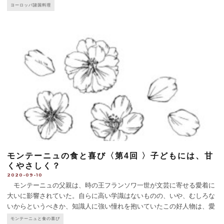
地よく、すでに5区の住人から歓迎を受けているような連日の繁盛ぶり
ヨーロッパ諸国料理
だ。
...
モンテーニュの食と喜び〈第4回 〉子どもには、甘
くやさしく？
2020-09-10
モンテーニュの父親は、時の王フランソワ一世が文芸に寄せる愛着に
大いに影響されていた。自らに高い学識はないものの、いや、むしろな
いからというべきか、知識人に強い憧れを抱いていたこの好人物は、愛
する息子にはぜひ立派な教養をつけてやろうと考えた。そこで、当時の
モンテーニュと食の喜び