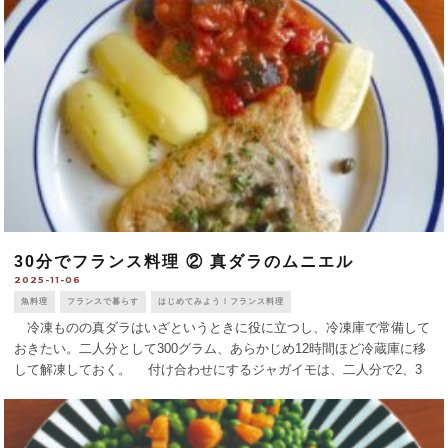
30分でフランス料理 ② 真ダラのムニエル
2025-11-06
魚料理
フランスで暮らす
はじめてみよう！フランス料理
冷凍ものの真ダラはいざというときに役に立つし、冷凍庫で常備して
おきたい。二人分として300グラム、あらかじめ12時間ほど冷蔵庫に移
して解凍しておく。 付け合わせにするジャガイモは、二人分で2、3
個、皮をむき、早く火が通るように縦に二つに切り分け、鍋にとってゆ
ではじめる。ラタト [...]