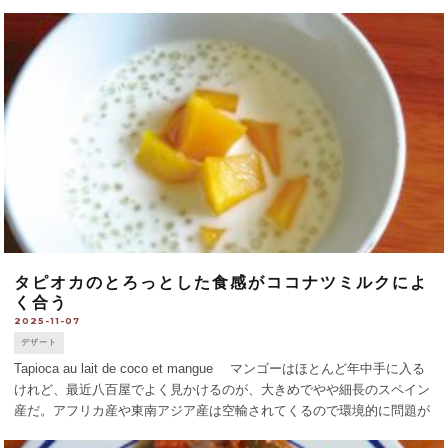
熱々の料理をほしがる。11月の八百屋の店頭で目をひくのが、ソフトボ
ールよりやや大きく、鮮 [...]
タピオカのとろっとした食感がココナツミルクによ
く合う
2025-11-07
デザート
Tapioca au lait de coco et mangue マンゴーはほとんど年中手に入る
けれど、最近八百屋でよく見かけるのが、大きめでやや細長のスペイン
産だ。アフリカ産や東南アジア産は空輸されてくるので環境的に問題が
あったのだけれど、その点スペイン産はまだましだ。旬は [...]