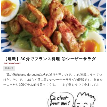
【連載】30分でフランス料理 ④シーザーサラダ
2026-03-02
野菜料理
鶏の胸肉blanc de pouletは火の通りが早いので、この連載にうってつ
けだ。そこで、しばらく前に書いたシーザーサラダの復習です。胸肉を
一人当たり100グラム前後買ってくる。 まず卵をゆでて冷ましてお
く。ロメーヌやバタヴィアなどのサラダ菜適量を冷水で洗って水気を切
り、小 [...]