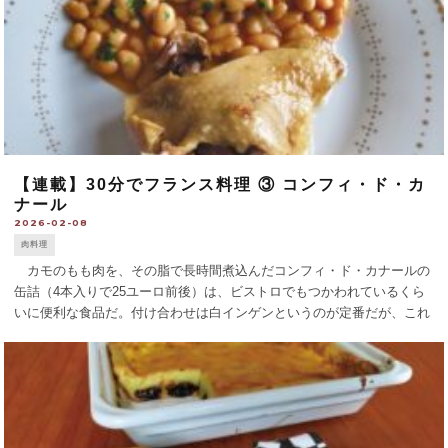
【連載】30分でフランス料理 ③ コンフィ・ド・カ
ナール
2026-02-08
肉料理
カモのもも肉を、その脂で長時間煮込んだコンフィ・ド・カナールの
缶詰（4本入りで25ユーロ前後）は、ビストロでもつかわれているくら
いに便利な食品だ。付け合わせは白インゲンというのが定番だが、これ
もすでに煮込まれたものが缶詰であるので30分以内でごちそうがつくれ
てしまう！ 鴨のも [...]