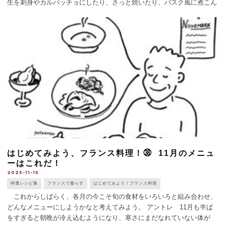
生を刺身やカルパッチョにしたり、さっと焼いたり、バスク風に煮こん
だり、揚げたり、パスタに混ぜ入れたり [...]
はじめてみよう、フランス料理！㊳ 11月のメニュ
ーはこれだ！
2025-11-15
特選レシピ集
フランスで暮らす
はじめてみよう！フランス料理
これからしばらく、各月の今こそ旬の食材をいろいろと組み合わせ、
どんなメニューにしようかなと考えてみよう。 アントレ 11月も半ば
をすぎると朝晩が冷え込むようになり、寒さにまだなれていない体が