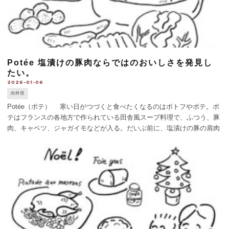
Potée 塩漬けの豚肉ならではのおいしさを発見し
たい。
2026-01-06
肉料理
Potée（ポテ） 寒い日がつづくと食べたくなるのはポトフやポテ。ポ
テはフランスの各地方で作られている田舎風スープ料理で、ふつう、豚
肉、キャベツ、ジャガイモなどが入る。だいぶ前に、塩漬けの豚の肩肉
をつかったポテを紹介したことがあるが、今回は、骨つきのスペアリブ
travers [...]