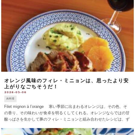
びこっている [...]
オレンジ風味のフィレ・ミニョンは、思ったより安
上がりなごちそうだ！
2026-03-06
肉料理
Filet mignon à l’orange 寒い季節に出まわるオレンジは、その色、そ
の香り、その味わいが食卓を明るくしてくれる。オレンジならではの甘
酸っぱさを生かして豚のフィレ・ミニョンと組み合わせたレシピは、ず
いぶん前に紹介したことがあるが、今回のレシピで、おいしさ倍増
で [...]