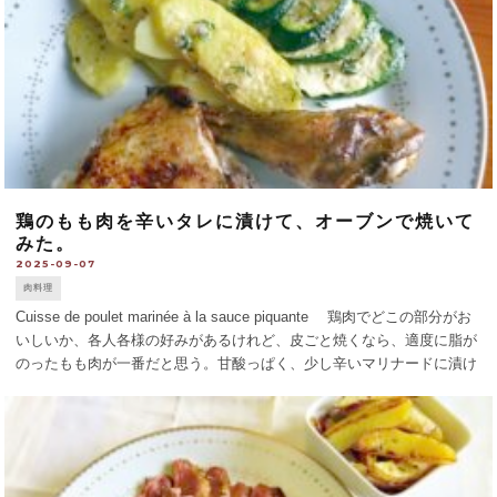
鶏のもも肉を辛いタレに漬けて、オーブンで焼いて
みた。
2025-09-07
肉料理
Cuisse de poulet marinée à la sauce piquante 鶏肉でどこの部分がお
いしいか、各人各様の好みがあるけれど、皮ごと焼くなら、適度に脂が
のったもも肉が一番だと思う。甘酸っぱく、少し辛いマリナードに漬け
てから焼いてみよう。鶏肉はヤキトリにする [...]