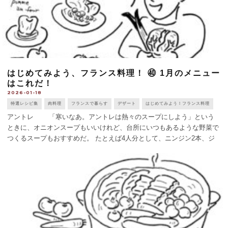
はじめてみよう、フランス料理！ ㊵ 1月のメニュー
はこれだ！
2026-01-18
特選レシピ集
肉料理
フランスで暮らす
デザート
はじめてみよう！フランス料理
アントレ 「寒いなあ。アントレは熱々のスープにしよう」という
ときに、オニオンスープもいいけれど、台所にいつもあるような野菜で
つくるスープもおすすめだ。 たとえば4人分として、ニンジン2本、ジ
ャガイモ2個、セロリ1茎、クルジェット1本（皮ごと）、カブ2個を小さ
めのさいの目に切り [...]