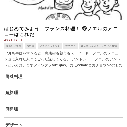
はじめてみよう、フランス料理！ ㊴ノエルのメニ
ューはこれだ！
2025-12-16
特選レシピ集
肉料理
フランスで暮らす
デザート
はじめてみよう！フランス料理
12月も半ばをすぎると、商店街も朝市もスーパーも、ノエルのメニュー
を頭に入れた人々でごった返してくる。 アントレ ノエルのアント
レといえば、まずフォワグラfoie gras。カモcanardとガチョウoieのもの
があり、キロ100ユーロをこえるぜいたく品だ。一人当たり、予算
野菜料理
次 [...]
魚料理
肉料理
デザート