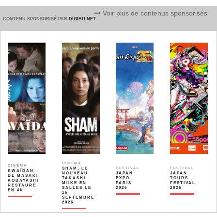
Voir plus de contenus sponsorisés
CONTENU SPONSORISÉ PAR
DIGIBU.NET
CINÉMA
CINÉMA
SHAM, LE
FESTIVAL
FESTIVAL
KWAÏDAN
NOUVEAU
JAPAN
JAPAN
DE MASAKI
TAKASHI
EXPO
TOURS
KOBAYASHI
MIIKE EN
PARIS
FESTIVAL
RESTAURÉ
SALLES LE
2026
2026
EN 4K
16
SEPTEMBRE
2026