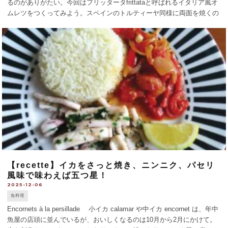
るのがありがたい。今回はフリッタータfrittataと呼ばれるイタリア風オ
ムレツをつくってみよう。スペインのトルティーヤ同様に両面を焼くの
が特徴だ。 クルジェット半本は二つか四つに縦に切り分けてから薄
切り。赤ピーマ [...]
【recette】イカをさっと焼き、ニンニク、パセリ
風味で味わえば五つ星！
2025-12-06
魚料理
Encornets à la persillade 小イカ calamar や中イカ encornet は、年中
魚屋の店頭に並んでいるが、おいしくなるのは10月から2月にかけて。