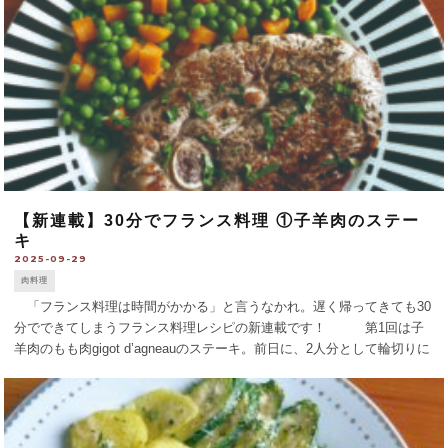
【新連載】30分でフランス料理 ①子羊肉のステー
キ
2025-09-29
肉料理
「フランス料理は時間がかかる」と言うなかれ。遅く帰ってきても30
分でできてしまうフランス料理レシピの新連載です！ 第1回は子
羊肉のもも肉gigot d’agneauのステーキ。前日に、2人分として輪切りに
してあるものを2枚買い（1枚200g前後）、肉のまわりにあ [...]