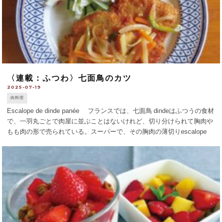
〈連載：ふつわ〉七面鳥のカツ
2025-07-19
肉料理
Escalope de dinde panée フランスでは、七面鳥 dindeはふつうの食材
で、一羽丸ごとで肉屋に並ぶことはないけれど、切り分けられて胸肉や
もも肉の形で売られている。スーパーで、その胸肉の薄切りescalope
fine de dindeが簡単に手に入るから、 [...]