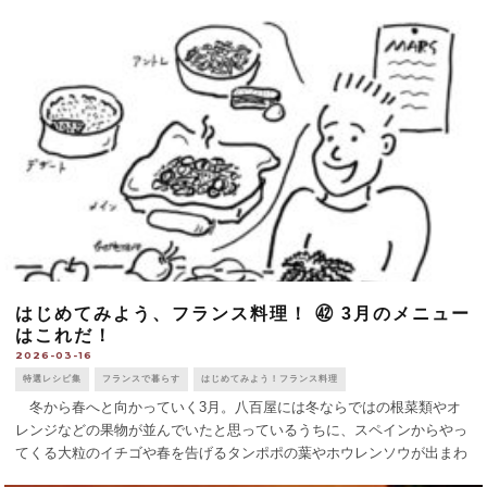
い、切り分けてもらった（コラム参照）。春なら [...]
はじめてみよう、フランス料理！ ㊷ 3月のメニュー
はこれだ！
2026-03-16
特選レシピ集
フランスで暮らす
はじめてみよう！フランス料理
冬から春へと向かっていく3月。八百屋には冬ならではの根菜類やオ
レンジなどの果物が並んでいたと思っているうちに、スペインからやっ
てくる大粒のイチゴや春を告げるタンポポの葉やホウレンソウが出まわ
ってくる。 アントレ わが家の庭には雑草のタンポポpissenlitがは