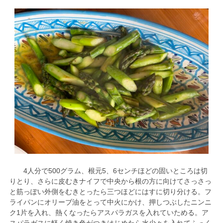
4人分で500グラム、根元5、6センチほどの固いところは切
りとり、さらに皮むきナイフで中央から根の方に向けてさっさっ
と筋っぽい外側をむきとったら三つほどにはすに切り分ける。フ
ライパンにオリーブ油をとって中火にかけ、押しつぶしたニンニ
ク1片を入れ、熱くなったらアスパラガスを入れていためる。ア