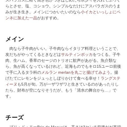
スパラガスに軽く焼き色がつきはじめたら水少々を入れてふっく
らとさせ、塩、コショウ。シンプルなだけにアスパラガスのうま
みが生き生き。メインにつかいたいのなら
小イカといっしょにペ
ンネに加えた一品
がおすすめ。
メイン
肉なら子牛肉がいい。子牛肉ならイタリア料理ということで、
友だちがやってくるときなどは
サルティンボッカ
をつくる。子牛
肉、生ハム、香草のセージのトリオに歓声があがる。魚介類な
ら、魚が高くなっているけれど、近海ものでもキロ15ユーロ前後
で手に入るタラ科の
メルラン merlanを丸ごと揚げてみよう
。揚
げたてにレモンをジュっとしぼりかけて食べる幸せ！
ラングステ
ィーヌ
も5月が旬。万が一ザワザワと生きているのがあったりし
たら、財布が空になりそうだが、もう「清水の舞台から…」で
す。
チーズ