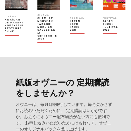
CINÉMA
CINÉMA
SHAM, LE
FESTIVAL
FESTIVAL
KWAÏDAN
NOUVEAU
JAPAN
JAPAN
DE MASAKI
TAKASHI
EXPO
TOURS
KOBAYASHI
MIIKE EN
PARIS
FESTIVAL
RESTAURÉ
SALLES LE
2026
2026
EN 4K
16
SEPTEMBRE
2026
紙版オヴニーの 定期購読
をしませんか？
オヴニーは、毎月1回発行しています。毎号欠かさず
にお読みいただくために、 定期購読はいかがです
か。お近くにオヴニー配布場所がない方にも便利で
す。 お申し込みいただいた方にはもれなく、オヴニ
ーのオリジナルバックを差し上げます。