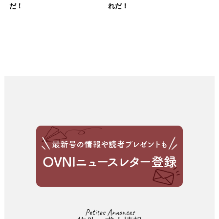
だ！
れだ！
Petites Annonces