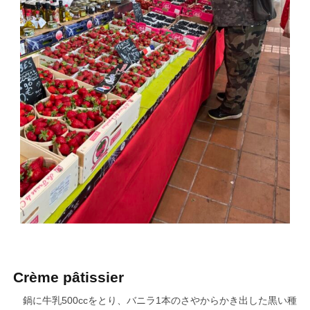
Crème pâtissier
鍋に牛乳500ccをとり、バニラ1本のさやからかき出した黒い種