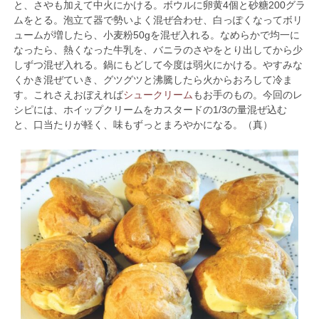
と、さやも加えて中火にかける。ボウルに卵黄4個と砂糖200グラ
ムをとる。泡立て器で勢いよく混ぜ合わせ、白っぽくなってボリ
ュームが増したら、小麦粉50gを混ぜ入れる。なめらかで均一に
なったら、熱くなった牛乳を、バニラのさやをとり出してから少
しずつ混ぜ入れる。鍋にもどして今度は弱火にかける。やすみな
くかき混ぜていき、グツグツと沸騰したら火からおろして冷ま
す。これさえおぼえれば
シュークリーム
もお手のもの。今回のレ
シピには、ホイップクリームをカスタードの1/3の量混ぜ込む
と、口当たりが軽く、味もずっとまろやかになる。（真）