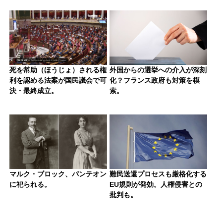
死を幇助（ほうじょ）される権
外国からの選挙への介入が深刻
利を認める法案が国民議会で可
化？フランス政府も対策を模
決・最終成立。
索。
マルク・ブロック、パンテオン
難民送還プロセスも厳格化する
に祀られる。
EU規則が発効。人権侵害との
批判も。