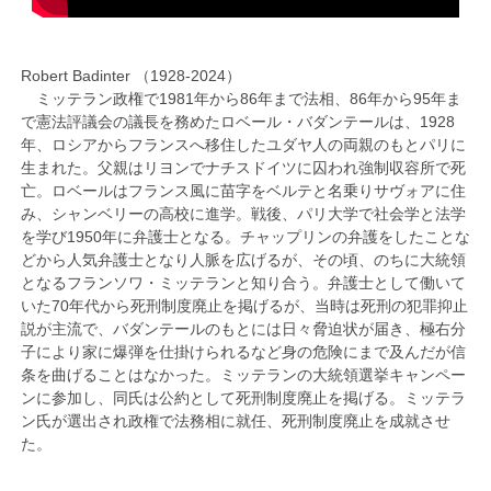
Robert Badinter （1928-2024）
ミッテラン政権で1981年から86年まで法相、86年から95年ま
で憲法評議会の議長を務めたロベール・バダンテールは、1928
年、ロシアからフランスへ移住したユダヤ人の両親のもとパリに
生まれた。父親はリヨンでナチスドイツに囚われ強制収容所で死
亡。ロベールはフランス風に苗字をベルテと名乗りサヴォアに住
み、シャンベリーの高校に進学。戦後、パリ大学で社会学と法学
を学び1950年に弁護士となる。チャップリンの弁護をしたことな
どから人気弁護士となり人脈を広げるが、その頃、のちに大統領
となるフランソワ・ミッテランと知り合う。弁護士として働いて
いた70年代から死刑制度廃止を掲げるが、当時は死刑の犯罪抑止
説が主流で、バダンテールのもとには日々脅迫状が届き、極右分
子により家に爆弾を仕掛けられるなど身の危険にまで及んだが信
条を曲げることはなかった。ミッテランの大統領選挙キャンペー
ンに参加し、同氏は公約として死刑制度廃止を掲げる。ミッテラ
ン氏が選出され政権で法務相に就任、死刑制度廃止を成就させ
た。