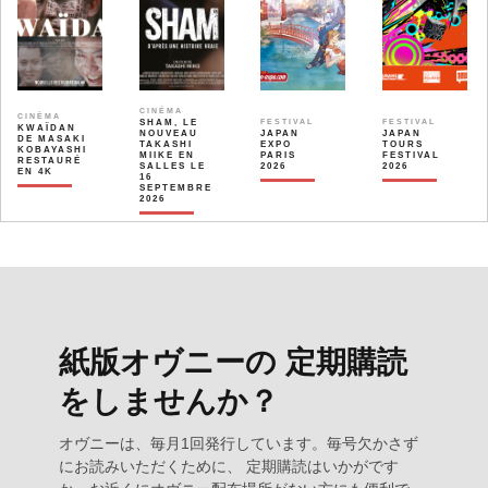
CINÉMA
CINÉMA
SHAM, LE
FESTIVAL
FESTIVAL
KWAÏDAN
NOUVEAU
JAPAN
JAPAN
DE MASAKI
TAKASHI
EXPO
TOURS
KOBAYASHI
MIIKE EN
PARIS
FESTIVAL
RESTAURÉ
SALLES LE
2026
2026
EN 4K
16
SEPTEMBRE
2026
紙版オヴニーの 定期購読
をしませんか？
オヴニーは、毎月1回発行しています。毎号欠かさず
にお読みいただくために、 定期購読はいかがです