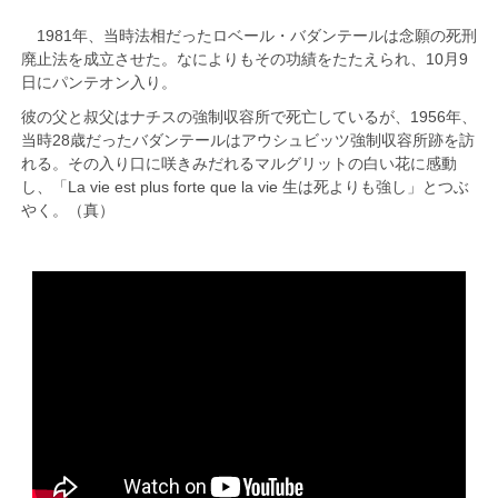
1981年、当時法相だったロベール・バダンテールは念願の死刑
廃止法を成立させた。なによりもその功績をたたえられ、10月9
日にパンテオン入り。
彼の父と叔父はナチスの強制収容所で死亡しているが、1956年、
当時28歳だったバダンテールはアウシュビッツ強制収容所跡を訪
れる。その入り口に咲きみだれるマルグリットの白い花に感動
し、「La vie est plus forte que la vie 生は死よりも強し」とつぶ
やく。（真）