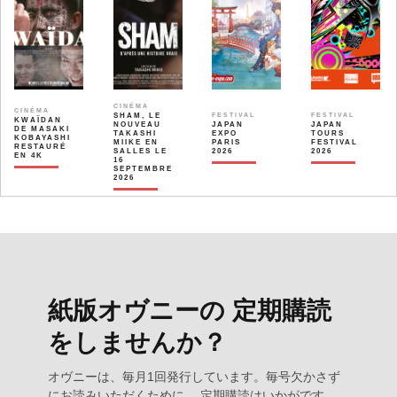
CINÉMA
CINÉMA
SHAM, LE
FESTIVAL
FESTIVAL
KWAÏDAN
NOUVEAU
JAPAN
JAPAN
DE MASAKI
TAKASHI
EXPO
TOURS
KOBAYASHI
MIIKE EN
PARIS
FESTIVAL
RESTAURÉ
SALLES LE
2026
2026
EN 4K
16
SEPTEMBRE
2026
紙版オヴニーの 定期購読
をしませんか？
オヴニーは、毎月1回発行しています。毎号欠かさず
にお読みいただくために、 定期購読はいかがです