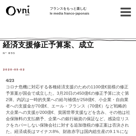
フランスをもっと楽しむ
le media franco-japonais
Home
フランスを知る
ニュース・社会問題
ニュース
経済支援修正予算案、成立
N° 895
2020-05-02
4/23
コロナ危機に対応する各種経済支援のための1100億€規模の修正
予算案が国会で成立した。3月20日の450億€の修正予算に次ぐ第
2弾。内訳は一時的失業への給与補償が258億€、小企業・自由業
者への支援金が70億€、エール・フランス（70億€）など戦略的
大企業への支援が200億€、貧困世帯支援などを含み、その他は社
会保険料の支払猶予、企業への銀行融資の保証など。感染症リス
クをカバーしない保険会社に対する追加徴税の修正案は否決され
た。経済成長はマイナス8%、財政赤字は国内総生産の9.1％にな