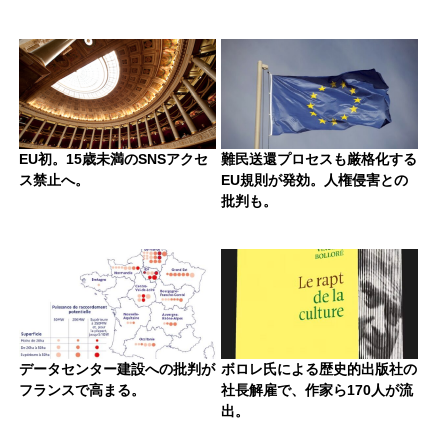
EU初。15歳未満のSNSアクセ
難民送還プロセスも厳格化する
ス禁止へ。
EU規則が発効。人権侵害との
批判も。
データセンター建設への批判が
ボロレ氏による歴史的出版社の
フランスで高まる。
社長解雇で、作家ら170人が流
出。