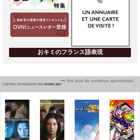
おキミのフランス語表現
Voir plus de contenus sponsorisés
CONTENU SPONSORISÉ PAR
DIGIBU.NET