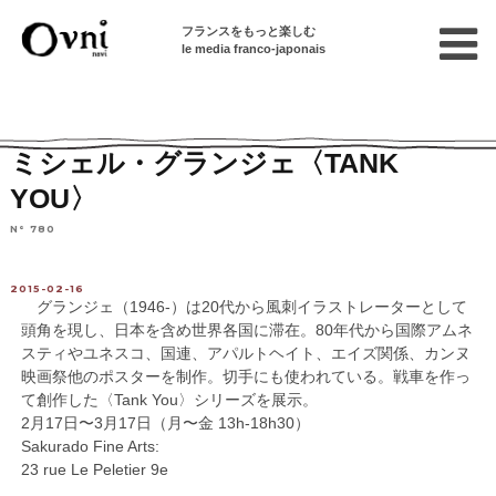
フランスをもっと楽しむ
le media franco-japonais
Home
連載終了記事
イベント・文化情報
ミシェル・グランジェ〈TANK
YOU〉
N° 780
2015-02-16
グランジェ（1946-）は20代から風刺イラストレーターとして
頭角を現し、日本を含め世界各国に滞在。80年代から国際アムネ
スティやユネスコ、国連、アパルトヘイト、エイズ関係、カンヌ
映画祭他のポスターを制作。切手にも使われている。戦車を作っ
て創作した〈Tank You〉シリーズを展示。
2月17日〜3月17日（月〜金 13h-18h30）
Sakurado Fine Arts:
23 rue Le Peletier 9e