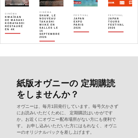
CINÉMA
CINÉMA
SHAM, LE
FESTIVAL
FESTIVAL
KWAÏDAN
NOUVEAU
JAPAN
JAPAN
DE MASAKI
TAKASHI
EXPO
TOURS
KOBAYASHI
MIIKE EN
PARIS
FESTIVAL
RESTAURÉ
SALLES LE
2026
2026
EN 4K
16
SEPTEMBRE
2026
紙版オヴニーの 定期購読
をしませんか？
オヴニーは、毎月1回発行しています。毎号欠かさず
にお読みいただくために、 定期購読はいかがです
か。お近くにオヴニー配布場所がない方にも便利で
す。 お申し込みいただいた方にはもれなく、オヴニ
ーのオリジナルバックを差し上げます。