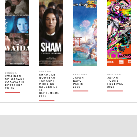
CINÉMA
CINÉMA
SHAM, LE
FESTIVAL
FESTIVAL
KWAÏDAN
NOUVEAU
JAPAN
JAPAN
DE MASAKI
TAKASHI
EXPO
TOURS
KOBAYASHI
MIIKE EN
PARIS
FESTIVAL
RESTAURÉ
SALLES LE
2026
2026
EN 4K
16
SEPTEMBRE
2026