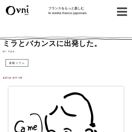
フランスをもっと楽しむ
le media franco-japonais
Home
連載終了記事
パリの子育て・親育て
ミラとバカンスに出発した。
N° 724
連載コラム
2012-07-19