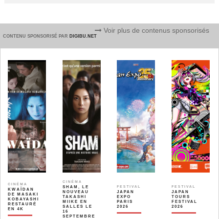
Voir plus de contenus sponsorisés
CONTENU SPONSORISÉ PAR
DIGIBU.NET
CINÉMA
CINÉMA
SHAM, LE
FESTIVAL
FESTIVAL
KWAÏDAN
NOUVEAU
JAPAN
JAPAN
DE MASAKI
TAKASHI
EXPO
TOURS
KOBAYASHI
MIIKE EN
PARIS
FESTIVAL
RESTAURÉ
SALLES LE
2026
2026
EN 4K
16
SEPTEMBRE