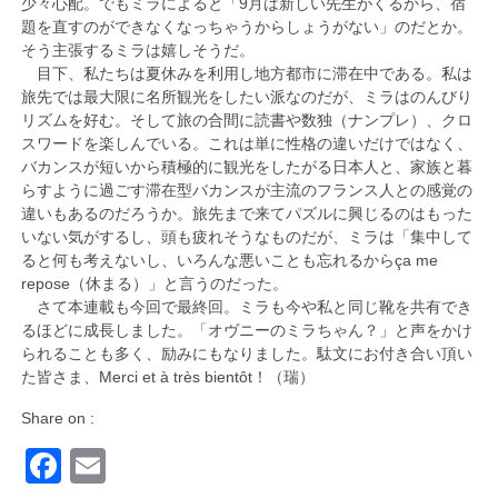
少々心配。でもミラによると「9月は新しい先生がくるから、宿
題を直すのができなくなっちゃうからしょうがない」のだとか。
そう主張するミラは嬉しそうだ。
目下、私たちは夏休みを利用し地方都市に滞在中である。私は
旅先では最大限に名所観光をしたい派なのだが、ミラはのんびり
リズムを好む。そして旅の合間に読書や数独（ナンプレ）、クロ
スワードを楽しんでいる。これは単に性格の違いだけではなく、
バカンスが短いから積極的に観光をしたがる日本人と、家族と暮
らすように過ごす滞在型バカンスが主流のフランス人との感覚の
違いもあるのだろうか。旅先まで来てパズルに興じるのはもった
いない気がするし、頭も疲れそうなものだが、ミラは「集中して
ると何も考えないし、いろんな悪いことも忘れるからça me
repose（休まる）」と言うのだった。
さて本連載も今回で最終回。ミラも今や私と同じ靴を共有でき
るほどに成長しました。「オヴニーのミラちゃん？」と声をかけ
られることも多く、励みにもなりました。駄文にお付き合い頂い
た皆さま、Merci et à très bientôt！（瑞）
Share on :
Facebook
Email