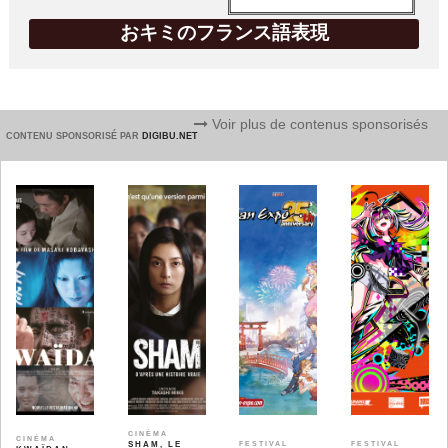
おキミのフランス語表現
Voir plus de contenus sponsorisés
CONTENU SPONSORISÉ PAR
DIGIBU.NET
CINÉMA
CINÉMA
SHAM, LE
FESTIVAL
FESTIVAL