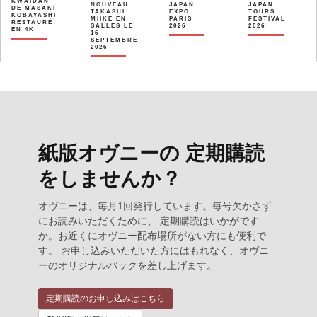
KWAÏDAN
NOUVEAU
JAPAN
JAPAN
DE MASAKI
TAKASHI
EXPO
TOURS
KOBAYASHI
MIIKE EN
PARIS
FESTIVAL
RESTAURÉ
SALLES LE
2026
2026
EN 4K
16
SEPTEMBRE
2026
紙版オヴニーの 定期購読
をしませんか？
オヴニーは、毎月1回発行しています。毎号欠かさず
にお読みいただくために、 定期購読はいかがです
か。お近くにオヴニー配布場所がない方にも便利で
す。 お申し込みいただいた方にはもれなく、オヴニ
ーのオリジナルバックを差し上げます。
定期購読のお申し込みはこちら