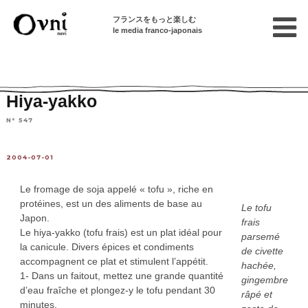
フランスをもっと楽しむ
le media franco-japonais
Home
連載終了記事
Articles en français sur le Japon
Hiya-yakko
N° 547
2004-07-01
Le fromage de soja appelé « tofu », riche en
protéines, est un des aliments de base au
Le tofu
Japon.
frais
Le hiya-yakko (tofu frais) est un plat idéal pour
parsemé
la canicule. Divers épices et condiments
de civette
accompagnent ce plat et stimulent l’appétit.
hachée,
1- Dans un faitout, mettez une grande quantité
gingembre
d’eau fraîche et plongez-y le tofu pendant 30
râpé et
minutes.