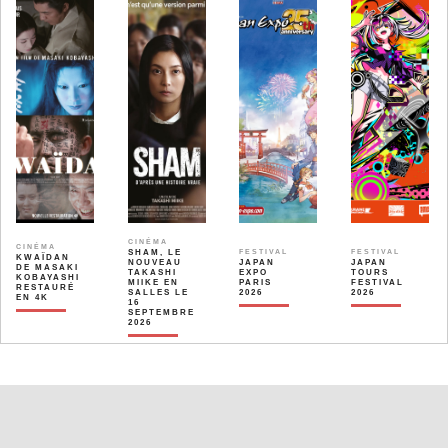
CINÉMA
CINÉMA
SHAM, LE
FESTIVAL
FESTIVAL
KWAÏDAN
NOUVEAU
JAPAN
JAPAN
DE MASAKI
TAKASHI
EXPO
TOURS
KOBAYASHI
MIIKE EN
PARIS
FESTIVAL
RESTAURÉ
SALLES LE
2026
2026
EN 4K
16
SEPTEMBRE
2026