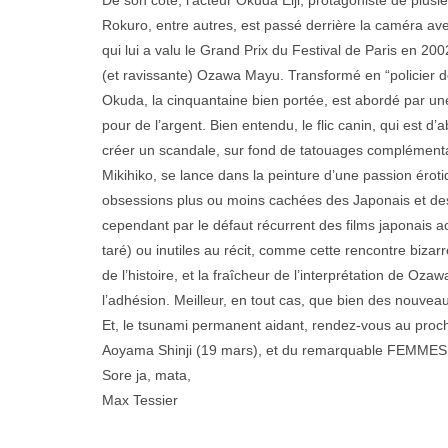
Rokuro, entre autres, est passé derrière la caméra
qui lui a valu le Grand Prix du Festival de Paris en 2002
(et ravissante) Ozawa Mayu. Transformé en “policier de
Okuda, la cinquantaine bien portée, est abordé par une
pour de l’argent. Bien entendu, le flic canin, qui est d
créer un scandale, sur fond de tatouages complémenta
Mikihiko, se lance dans la peinture d’une passion éroti
obsessions plus ou moins cachées des Japonais et des
cependant par le défaut récurrent des films japonais ac
taré) ou inutiles au récit, comme cette rencontre bizar
de l’histoire, et la fraîcheur de l’interprétation de 
l’adhésion. Meilleur, en tout cas, que bien des nouvea
Et, le tsunami permanent aidant, rendez-vous au pr
Aoyama Shinji (19 mars), et du remarquable FEMMES 
Sore ja, mata,
Max Tessier