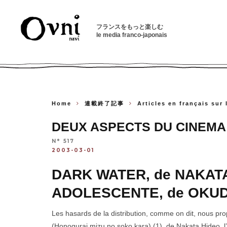
フランスをもっと楽しむ
le media franco-japonais
Home
連載終了記事
Articles en français sur
DEUX ASPECTS DU CINEMA
N° 517
2003-03-01
DARK WATER, de NAKATA 
ADOLESCENTE, de OKUDA
Les hasards de la distribution, comme on dit, nous p
(Honogurai mizu no soko kara) (1), de Nakata Hideo,