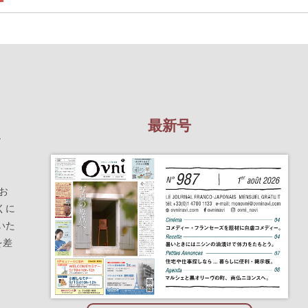
最新号
を
お
くに
いた
を差