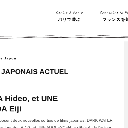
Sortir à Paris
Connaitre la F
パリで遊ぶ
フランスを
 le Japon
 JAPONAIS ACTUEL
Hideo, et UNE
 Eiji
roposent deux nouvelles sorties de films japonais: DARK WATER
 l’auteur des RING, et UNE ADOLESCENTE (Shôjo), de l’acteur-