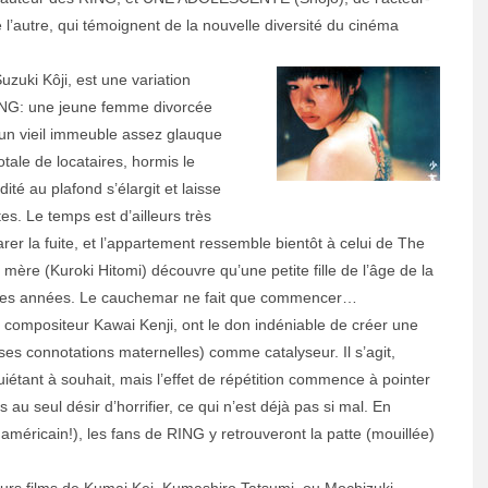
e l’autre, qui témoignent de la nouvelle diversité du cinéma
uki Kôji, est une variation
RING: une jeune femme divorcée
un vieil immeuble assez glauque
otale de locataires, hormis le
ité au plafond s’élargit et laisse
es. Le temps est d’ailleurs très
arer la fuite, et l’appartement ressemble bientôt à celui de The
a mère (Kuroki Hitomi) découvre qu’une petite fille de l’âge de la
ques années. Le cauchemar ne fait que commencer…
 compositeur Kawai Kenji, ont le don indéniable de créer une
 ses connotations maternelles) comme catalyseur. Il s’agit,
étant à souhait, mais l’effet de répétition commence à pointer
s au seul désir d’horrifier, ce qui n’est déjà pas si mal. En
 américain!), les fans de RING y retrouveront la patte (mouillée)
ieurs films de Kumai Kei, Kumashiro Tatsumi, ou Mochizuki