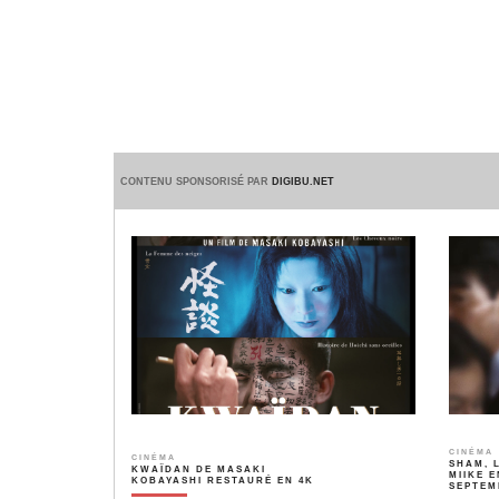
CONTENU SPONSORISÉ PAR
DIGIBU.NET
CINÉMA
CINÉMA
SHAM, 
KWAÏDAN DE MASAKI
MIIKE E
KOBAYASHI RESTAURÉ EN 4K
SEPTEM