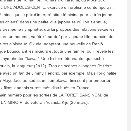
 avec UNE ADOLES-CENTE, exercice en érotisme contemporain,
, ainsi que le prix d’interprétation féminine pour la très jeune
s chiens” dans une petite ville japonaise où l’on s’ennuie,
 très jeune nymphette, qui lui propose des relations sexuelles
’abord un homme, va être “mordu” par la jeune fille, au point de
ires d’oiseaux. Okuda, adaptant une nouvelle de Renjô
que bousculant les mœurs et toute une famille, où il révèle les
 nymphettes “kawai”. Une histoire étonnante, qui pèche
tuels, la longueur (2h12). Trop de scènes allongées (le frère
re avec un fan de Jimmy Hendrix, par exemple. Mais l’originalité
Ozawa Mayu face au séduisant Tomokawa, finissent par emporter
ux films japonais surestimés distribués en France.
ochain numéro pour les sorties de LA FORET SANS NOM, de
EN MIROIR, du vétéran Yoshida Kiju (26 mars).