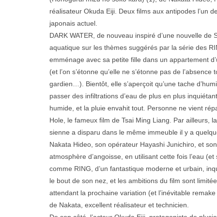
réalisateur Okuda Eiji. Deux films aux antipodes l’un d
japonais actuel.
DARK WATER, de nouveau inspiré d’une nouvelle de Suz
aquatique sur les thèmes suggérés par la série des 
emménage avec sa petite fille dans un appartement d’
(et l’on s’étonne qu’elle ne s’étonne pas de l’absence t
gardien…). Bientôt, elle s’aperçoit qu’une tache d’humid
passer des infiltrations d’eau de plus en plus inquiétant
humide, et la pluie envahit tout. Personne ne vient rép
Hole, le fameux film de Tsai Ming Liang. Par ailleurs, l
sienne a disparu dans le même immeuble il y a quel
Nakata Hideo, son opérateur Hayashi Junichiro, et son
atmosphère d’angoisse, en utilisant cette fois l’eau (et
comme RING, d’un fantastique moderne et urbain, inqui
le bout de son nez, et les ambitions du film sont limitée
attendant la prochaine variation (et l’inévitable remake
de Nakata, excellent réalisateur et technicien.
De son côté, l’acteur Okuda Eiji, protagoniste de plus