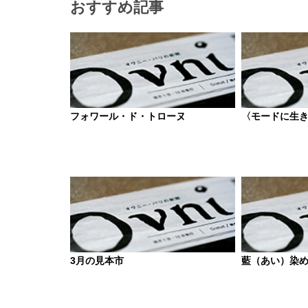
おすすめ記事
フォワール・ド・トローヌ
〈モードに生
3月の見本市
藍（あい）染