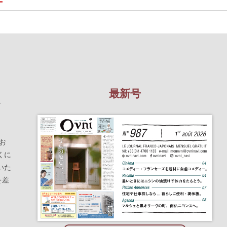
最新号
を
お
くに
いた
を差