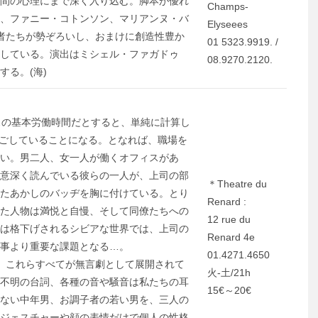
間の心理にまで深く入り込む。脚本が優れ
Champs-
、ファニー・コトンソン、マリアンヌ・バ
Elyseees
者たちが勢ぞろいし、おまけに創造性豊か
01 5323.9919. /
している。演出はミシェル・ファガドゥ
08.9270.2120.
る。(海)
スの基本労働時間だとすると、単純に計算し
過ごしていることになる。となれば、職場を
い。男二人、女一人が働くオフィスがあ
意深く読んでいる彼らの一人が、上司の部
＊Theatre du
たあかしのバッヂを胸に付けている。とり
Renard :
た人物は満悦と自慢、そして同僚たちへの
12 rue du
は格下げされるシビアな世界では、上司の
Renard 4e
事より重要な課題となる…。
01.4271.4650
、これらすべてが無言劇として展開されて
火-土/21h
不明の台詞、各種の音や騒音は私たちの耳
15€～20€
ない中年男、お調子者の若い男を、三人の
ジェスチャーや顔の表情だけで個人の性格