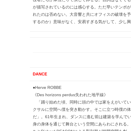
が描写されているのには感心する。ただ早いテンポが
れたのは否めない。大音響と共にオフィスの破壊を予
するのか）意味がなく、安易すぎる気がして、少し興
DANCE
●Herve ROBBE
《Des horizons perdus失われた地平線》
「踊り始めた頃、同時に頭の中では家をえがいてい
クサルに空間へ僕を突き動かす。そこに立つ時僕の体
だ」。61年生まれ、ダンスに進む前は建築を学んで
身の身体を通じて舞台という空間にあらわにされる。