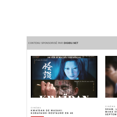
CONTENU SPONSORISÉ PAR
DIGIBU.NET
CINÉMA
CINÉMA
SHAM, 
KWAÏDAN DE MASAKI
MIIKE E
KOBAYASHI RESTAURÉ EN 4K
SEPTEM