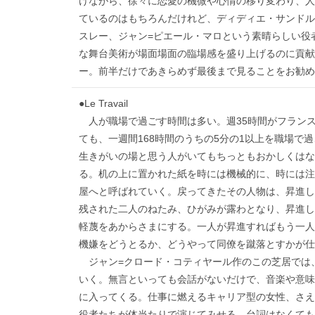
けながら、徐々に恋愛の機微や心情の移り変わり、人
ているのはもちろんだけれど、ディディエ・サンドル
スレー、ジャン=ピエール・マロという素晴らしい役
な舞台美術が場面場面の臨場感を盛り上げるのに貢献
ー。前半だけであきらめず最後まで見ることをお勧めす
●Le Travail
人が職場で過ごす時間は多い。週35時間がフラン
ても、一週間168時間のうちの5分の1以上を職場で
生きがいの場と思う人がいてもちっともおかしくはな
る。机の上に置かれた紙を時には機械的に、時には注
屋へと呼ばれていく。戻ってきたその人物は、昇進し
残された二人のねたみ、ひがみが露わとなり、昇進し
軽蔑をあからさまにする。一人が昇進すればもう一人
機嫌をどうとるか、どうやって同僚を蹴落とすかが仕
ジャン=クロード・コティヤール作のこの芝居では
いく。無言といっても会話がないだけで、音楽や意味
に入ってくる。仕事に燃えるキャリア型の女性、さえ
役者たちが体当たりで演じてみせる。台詞はなくても