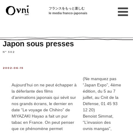
フランスをもっと楽しむ
le media franco-japonais
Home
連載終了記事
Articles en français sur le Japon
Japon sous presses
N° 502
2002-06-15
(Ne manquez pas
Aujourd’hui on ne peut échapper à
“Japan Expo”, 4ème
la déferlante des films
édition, du 5 au 7
d’animations japonais qui sévit sur
juillet, au Cnit de la
nos grands écrans, le dernier en
Défense, 01 45 93
date “Le voyage de Chihiro” de
12 20)
MIYAZAKI Hayao a fait un pur
Benoist Simmat,
tabac en France. On peut penser
“L’invasion des
que ce phénomène permet
ovnis mangas”,