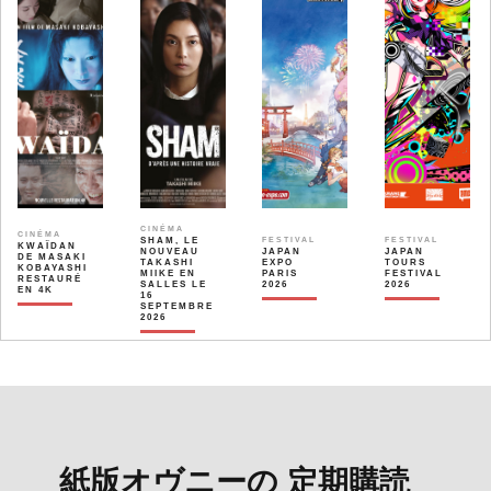
CINÉMA
CINÉMA
SHAM, LE
FESTIVAL
FESTIVAL
KWAÏDAN
NOUVEAU
JAPAN
JAPAN
DE MASAKI
TAKASHI
EXPO
TOURS
KOBAYASHI
MIIKE EN
PARIS
FESTIVAL
RESTAURÉ
SALLES LE
2026
2026
EN 4K
16
SEPTEMBRE
2026
紙版オヴニーの 定期購読