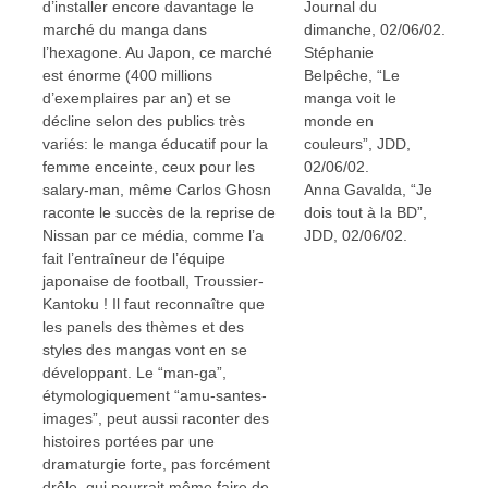
d’installer encore davantage le
Journal du
marché du manga dans
dimanche, 02/06/02.
l’hexagone. Au Japon, ce marché
Stéphanie
est énorme (400 millions
Belpêche, “Le
d’exemplaires par an) et se
manga voit le
décline selon des publics très
monde en
variés: le manga éducatif pour la
couleurs”, JDD,
femme enceinte, ceux pour les
02/06/02.
salary-man, même Carlos Ghosn
Anna Gavalda, “Je
raconte le succès de la reprise de
dois tout à la BD”,
Nissan par ce média, comme l’a
JDD, 02/06/02.
fait l’entraîneur de l’équipe
japonaise de football, Troussier-
Kantoku ! Il faut reconnaître que
les panels des thèmes et des
styles des mangas vont en se
développant. Le “man-ga”,
étymologiquement “amu-santes-
images”, peut aussi raconter des
histoires portées par une
dramaturgie forte, pas forcément
drôle, qui pourrait même faire de