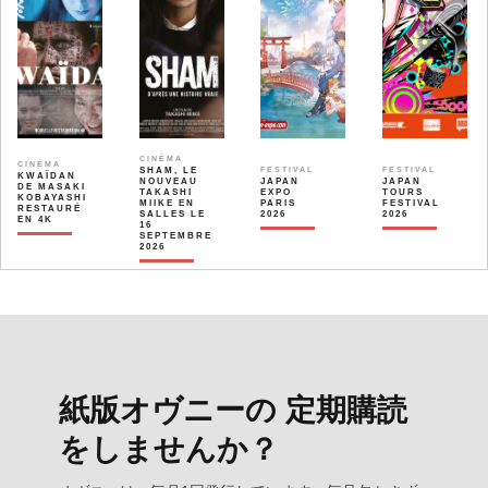
CINÉMA
CINÉMA
SHAM, LE
FESTIVAL
FESTIVAL
KWAÏDAN
NOUVEAU
JAPAN
JAPAN
DE MASAKI
TAKASHI
EXPO
TOURS
KOBAYASHI
MIIKE EN
PARIS
FESTIVAL
RESTAURÉ
SALLES LE
2026
2026
EN 4K
16
SEPTEMBRE
2026
紙版オヴニーの 定期購読
をしませんか？