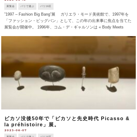
展覧会
パリで遊ぶ
パリ16区
”1997 – Fashion Big Bang”展 ガリエラ・モード美術館で、1997年を
「ファッション・ビッグバン」として、この年の出来事に焦点を当てた
展覧会が開催中。 1996年、コム・デ・ギャルソンは « Body Meets
Dress, Dress Me [...]
ピカソ没後50年で「ピカソと先史時代 Picasso &
la préhistoire」展。
2023-06-07
展覧会
パリで遊ぶ
パリ16区