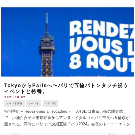
機会あるごとに耳にする。このアレンジをまかさ [...]
TokyoからParisへ〜パリで五輪バトンタッチ祝う
イベントと特番。
2021-08-07
イベント情報
イベント
パリ16区
特別番組 « Redez-vous à Trocadéro » 8月8日は東京五輪の閉会式
で、小池百合子＝東京知事からアンヌ・イダルゴ＝パリ市長へ五輪旗が
渡される。同時にパリでは次期五輪『パリ2024』会長のトニー・エスタ
ンゲと、フランスに帰国した今回の東京五輪メダリストたちが [...]