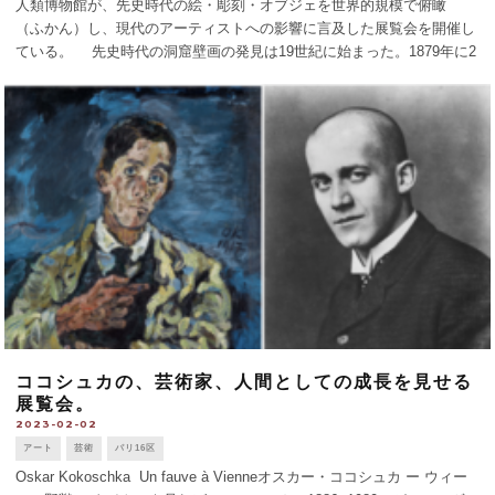
人類博物館が、先史時代の絵・彫刻・オブジェを世界的規模で俯瞰
（ふかん）し、現代のアーティストへの影響に言及した展覧会を開催し
ている。 先史時代の洞窟壁画の発見は19世紀に始まった。1879年に2
万〜1万1千年前のアルタミラ洞窟壁画が、1940年に2万〜1万8千年前の
ラスコーの [...]
ココシュカの、芸術家、人間としての成長を見せる
展覧会。
2023-02-02
アート
芸術
パリ16区
Oskar Kokoschka Un fauve à Vienneオスカー・ココシュカ ー ウィー