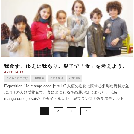
我食す、ゆえに我あり。親子で「食」を考えよう。
2019-12-19
こどもとおでかけ
日曜営業
こども向け
パリ16区
Exposition "Je mange donc je suis" 人類の進化に関する多彩な資料が並
ぶパリの人類博物館で、食にまつわる企画展がはじまった。《Je
mange donc je suis》のタイトルは17世紀フランスの哲学者デカルト
（館内の常設展にて、その頭蓋 [...]
1
2
3