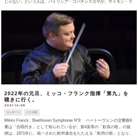
じゃない」という人は、パトリシア・コパチンスカヤが、サイモン・ラ
トル指揮するベルリンフィ [...]
2022年の元旦、ミッコ・フランク指揮「第九」を
聴きに行く。
2021-12-28
コンサート
パリ16区
Mikko Franck : Beethoven Symphonie N°9 ベートーヴェンの交響曲9
番は「合唱付き」として知られているが、第4楽章の「歓喜の歌」の旋
律は、1971年に、統一された欧州連合をたたえる「欧州の歌」となり、