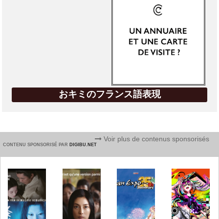
おキミのフランス語表現
Voir plus de contenus sponsorisés
CONTENU SPONSORISÉ PAR
DIGIBU.NET