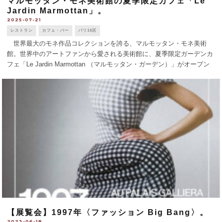
マルモッタン・モネ美術館の夏季限定カフェ「Le
Jardin Marmottan」。
2025-07-21
レストラン
カフェ・バー
パリ16区
世界最大のモネ作品コレクションを誇る、マルモッタン・モネ美術
館。世界中のアートファンから愛される美術館に、夏季限定ガーデンカ
フェ「Le Jardin Marmottan （マルモッタン・ガーデン）」がオープン
した。 美しい庭園を開放したこのカフェでは、明るい光を感じなが
ら軽食 [...]
【展覧会】1997年〈ファッション Big Bang〉。
2023-06-18