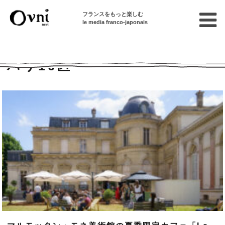
フランスをもっと楽しむ
le media franco-japonais
Home
パリ16区
パリ16区