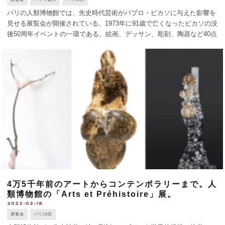
パリの人類博物館では、先史時代芸術がパブロ・ピカソに与えた影響を
見せる展覧会が開催されている。1973年に91歳で亡くなったピカソの没
後50周年イベントの一環である。絵画、デッサン、彫刻、陶器など40点
を展示する小さな展覧会だが、初公開の個人蔵の作品もあり、ピカソの
知られざる一面 [...]
4万5千年前のアートからコンテンポラリーまで。人
類博物館の「Arts et Préhistoire」展。
2023-02-18
展覧会
パリ16区