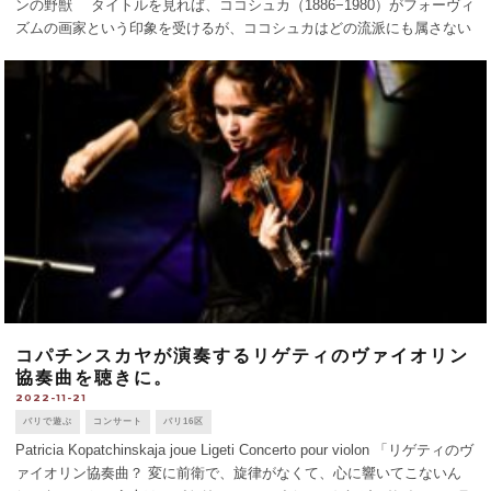
ンの野獣 タイトルを見れば、ココシュカ（1886−1980）がフォーヴィ
ズムの画家という印象を受けるが、ココシュカはどの流派にも属さない
〈我が道を行く〉画家だった。展覧会は、ウィ [...]
コパチンスカヤが演奏するリゲティのヴァイオリン
協奏曲を聴きに。
2022-11-21
パリで遊ぶ
コンサート
パリ16区
Patricia Kopatchinskaja joue Ligeti Concerto pour violon 「リゲティのヴ
ァイオリン協奏曲？ 変に前衛で、旋律がなくて、心に響いてこないん