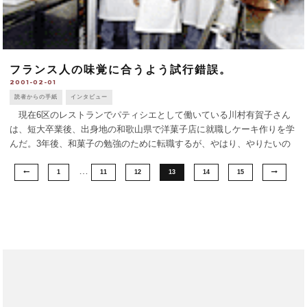
フランス人の味覚に合うよう試行錯誤。
2001-02-01
読者からの手紙
インタビュー
現在6区のレストランでパティシエとして働いている川村有賀子さん
は、短大卒業後、出身地の和歌山県で洋菓子店に就職しケーキ作りを学
んだ。3年後、和菓子の勉強のために転職するが、やはり、やりたいの
は洋菓子、と元の土俵に戻る。 菓子作りの世界は女性には甘くない。
…
他の職場と同様、女性は採 [...]
1
11
12
13
14
15