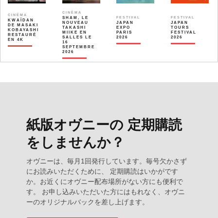
CINÉMA
CINÉMA
SHAM, LE
FESTIVAL
FESTIVAL
KWAÏDAN
NOUVEAU
JAPAN
JAPAN
DE MASAKI
TAKASHI
EXPO
TOURS
KOBAYASHI
MIIKE EN
PARIS
FESTIVAL
RESTAURÉ
SALLES LE
2026
2026
EN 4K
16
SEPTEMBRE
2026
紙版オヴニーの 定期購読
をしませんか？
オヴニーは、毎月1回発行しています。毎号欠かさず
にお読みいただくために、 定期購読はいかがです
か。お近くにオヴニー配布場所がない方にも便利で
す。 お申し込みいただいた方にはもれなく、オヴニ
ーのオリジナルバックを差し上げます。