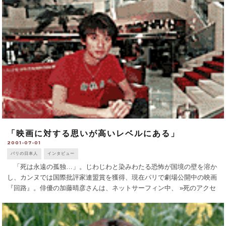
短大卒業後、留学先のアメ [...]
「映画に対する思いが高いレベルにある」
2001-07-01
パリの日本人
インタビュー
「死は永遠の孤独…」。じわじわと染みわたる恐怖が国境の壁を溶か
し、カンヌでは国際批評家連盟賞を獲得、現在パリで劇場公開中の映画
『回路』。俳優の加藤晴彦さんは、ネットサーフィン中、 »死のアクセ
ス » に巻き込まれる大学生、川島亮介役で主演、今年5月カンヌ映画祭
に初参加。スプライ [...]