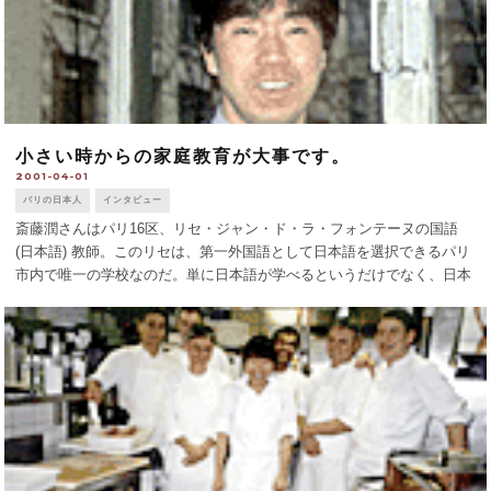
小さい時からの家庭教育が大事です。
2001-04-01
パリの日本人
インタビュー
斎藤潤さんはパリ16区、リセ・ジャン・ド・ラ・フォンテーヌの国語
(日本語) 教師。このリセは、第一外国語として日本語を選択できるパリ
市内で唯一の学校なのだ。単に日本語が学べるというだけでなく、日本
の教育課程に基づいた週4 時間の国語と週2時間の社会科の授業を選択
できるのも大きな [...]