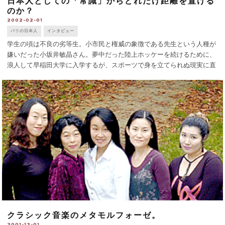
日本人としての「常識」からどれだけ距離を置ける
のか？
2002-02-01
パリの日本人
インタビュー
学生の頃は不良の劣等生。小市民と権威の象徴である先生という人種が
嫌いだった小坂井敏晶さん。夢中だった陸上ホッケーを続けるために、
浪人して早稲田大学に入学するが、スポーツで身を立てられぬ現実に直
面し、大学に通う目的を失う。中退後はバックパッカーで海外へ旅に出
る。世界の空気を存分に吸 [...]
クラシック音楽のメタモルフォーゼ。
2001-12-01