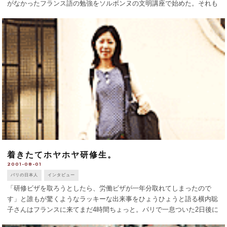
がなかったフランス語の勉強をソルボンヌの文明講座で始めた。それも
ひと段落がつき、現在学生からアーティストへの身分変更を検討中。こ
れで気持ちを切り換え、し [...]
着きたてホヤホヤ研修生。
2001-08-01
パリの日本人
インタビュー
「研修ビザを取ろうとしたら、労働ビザが一年分取れてしまったので
す」と誰もが驚くようなラッキーな出来事をひょうひょうと語る横内聡
子さんはフランスに来てまだ4時間ちょっと。パリで一息ついた2日後に
南仏はグラースに行き、その日から香水会社で有給の研修を始める。