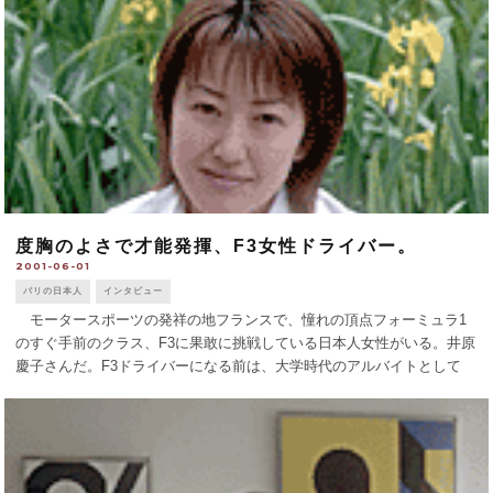
度胸のよさで才能発揮、F3女性ドライバー。
2001-06-01
パリの日本人
インタビュー
モータースポーツの発祥の地フランスで、憧れの頂点フォーミュラ1
のすぐ手前のクラス、F3に果敢に挑戦している日本人女性がいる。井原
慶子さんだ。F3ドライバーになる前は、大学時代のアルバイトとして
F1のレースクィーンをしていた。「（レースクィーンの仕事は）全然自
分らしくないとは思い [...]