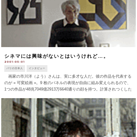
シネマには興味がないとはいうけれど…。
2001-05-01
パリの日本人
インタビュー
画家の市川洋（よう）さんは、実に多才な人だ。彼の作品を代表する
のが « 可変絵画 »。9 枚のパネルの表現が自由に組み変えられるので、
1つの作品が48兆7049億2913万6640通りの顔を持つ。計算されつくした
絶妙なバランスが特徴だ。そんな幾何学的な絵画という今の作風からは
知 [...]