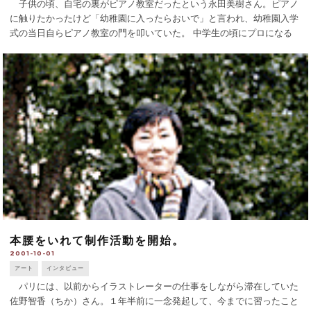
子供の頃、自宅の裏がピアノ教室だったという永田美樹さん。ピアノ
に触りたかったけど「幼稚園に入ったらおいで」と言われ、幼稚園入学
式の当日自らピアノ教室の門を叩いていた。 中学生の頃にプロになる
ことを意識し、高校、大学時代もピアノ一筋。大学卒業後は友人とサル
サバンド活動、テレビ局の [...]
本腰をいれて制作活動を開始。
2001-10-01
アート
インタビュー
パリには、以前からイラストレーターの仕事をしながら滞在していた
佐野智香（ちか）さん。１年半前に一念発起して、今までに習ったこと