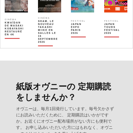
CINÉMA
CINÉMA
SHAM, LE
FESTIVAL
FESTIVAL
KWAÏDAN
NOUVEAU
JAPAN
JAPAN
DE MASAKI
TAKASHI
EXPO
TOURS
KOBAYASHI
MIIKE EN
PARIS
FESTIVAL
RESTAURÉ
SALLES LE
2026
2026
EN 4K
16
SEPTEMBRE
2026
紙版オヴニーの 定期購読
をしませんか？
オヴニーは、毎月1回発行しています。毎号欠かさず
にお読みいただくために、 定期購読はいかがです
か。お近くにオヴニー配布場所がない方にも便利で
す。 お申し込みいただいた方にはもれなく、オヴニ