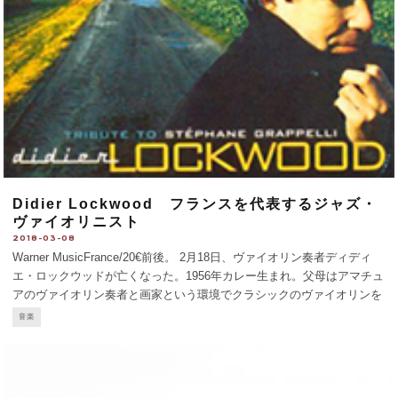
Didier Lockwood フランスを代表するジャズ・
ヴァイオリニスト
2018-03-08
Warner MusicFrance/20€前後。 2月18日、ヴァイオリン奏者ディディ
エ・ロックウッドが亡くなった。1956年カレー生まれ。父母はアマチュ
アのヴァイオリン奏者と画家という環境でクラシックのヴァイオリンを
学ぶ。18歳でパリ国立音楽学院入学をけってクリスチャン・ヴァンデー
音楽
ル率いるジャズ・プログレッ
...