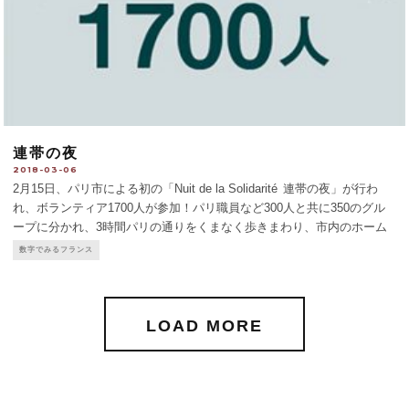
連帯の夜
2018-03-06
2月15日、パリ市による初の「Nuit de la Solidarité 連帯の夜」が行わ
れ、ボランティア1700人が参加！パリ職員など300人と共に350のグル
ープに分かれ、3時間パリの通りをくまなく歩きまわり、市内のホーム
レスの人たちの実情を調査。21日の発表では、パリのホームレスは3624
数字でみるフランス
人。
...
LOAD MORE