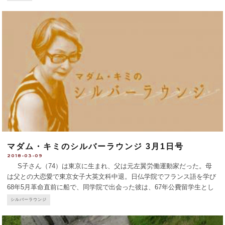
マダム・キミのシルバーラウンジ 3月1日号
2018-03-09
S子さん（74）は東京に生まれ、父は元左翼労働運動家だった。母
は父との大恋愛で東京女子大英文科中退。日仏学院でフランス語を学び
68年5月革命直前に船で、同学院で出会った彼は、67年公費留学生とし
て来仏。パリで数年付き合った後別れる。 来仏1年後に一人息子を出
シルバーラウンジ
産されたのですね。
...