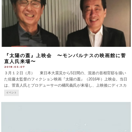
『太陽の蓋』上映会 〜モンパルナスの映画館に菅
直人氏来場〜
2018-03-07
３月１２日（月） 東日本大震災から5日間の、混迷の首相官邸を描い
た佐藤太監督のフィクション映画『太陽の蓋』（2016年）上映会。当日
は、菅直人氏とプロデューサーの橘民義氏が来場し、上映後にディスカ
ッション。菅氏はその後、仏国民議会、欧州議会などの講演が予定され
イベント
ている。12日の上映は18hから。 映画は、福島
...