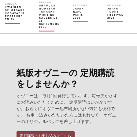
CINÉMA
CINÉMA
SHAM, LE
FESTIVAL
FESTIVAL
KWAÏDAN
NOUVEAU
JAPAN
JAPAN
DE MASAKI
TAKASHI
EXPO
TOURS
KOBAYASHI
MIIKE EN
PARIS
FESTIVAL
RESTAURÉ
SALLES LE
2026
2026
EN 4K
16
SEPTEMBRE
2026
紙版オヴニーの 定期購読
をしませんか？
オヴニーは、毎月1回発行しています。毎号欠かさず
にお読みいただくために、 定期購読はいかがです
か。お近くにオヴニー配布場所がない方にも便利で
す。 お申し込みいただいた方にはもれなく、オヴニ
ーのオリジナルバックを差し上げます。
定期購読のお申し込みはこちら