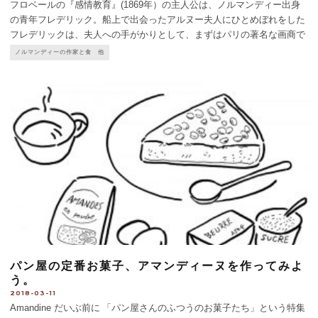
フロベールの『感情教育』(1869年）の主人公は、ノルマンディー出身
の青年フレデリック。船上で出会ったアルヌー夫人にひとめぼれをした
フレデリックは、夫人への手がかりとして、まずはパリの著名な画商で
あるアルヌー氏に近づこうとする。 フレデリックが夫人に再会するま
ノルマンディーの作家と食 他
での時間はなんとも長くて、読者には、青年と一緒にパリの
...
パン屋の定番お菓子、アマンディーヌを作ってみよ
う。
2018-03-11
Amandine だいぶ前に 「パン屋さんのふつうのお菓子たち」という特集