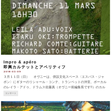
Impro & apéro
即興カルテットとアペリティフ
2018-03-09
３月１１日（日） オヴニーは、併設文化スペース〈エスパス・ジャ
ポン〉にギターのリシャール・コンテ、トランペットの沖至、ボーカル
のレイラ・アドゥ、ドラムス佐藤真（オヴニー前編集長です!!）のカル
テットを迎えてコンサート。 レイラ・アドゥはニュージーランド出身
コンサート
の歌手で、ガーナ人の血も入っている美人。その上、プリンスト
...