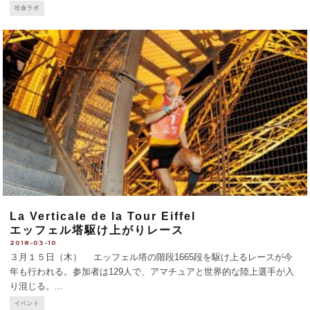
ーマにしたドキュメンタリー作家に転身した。映画技術は独学で、本作
社会ラボ
が3作目。環境と食関連のNGO3
...
La Verticale de la Tour Eiffel
エッフェル塔駆け上がりレース
2018-03-10
３月１５日（木） エッフェル塔の階段1665段を駆け上るレースが今
年も行われる。参加者は129人で、アマチュアと世界的な陸上選手が入
り混じる。
...
イベント