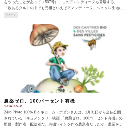
をやったことがあって（507号）、このアマンディーヌも登場する。
「数あるタルトの中でも元祖といえばアマンディーヌ。シュクレ生地に
アーモンドクリームを詰め、スライスアーモンドを散らして焼きあげた
デザート
黄金色のタルトだ。1638年に菓子職人ラグノーが考案
...
農薬ゼロ、100パーセント有機
2018-03-11
Zéro Phyto 100% Bio ギヨーム・ボダンさんは、1月31日から全仏公開
されているドキュメンタリー映画 「農薬ゼロ、100パーセント有機」の
監督・製作者・配給者だ。有機ワインを作る農業者だったが、農業をテ