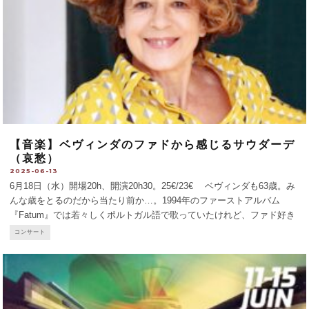
【音楽】ベヴィンダのファドから感じるサウダーデ
（哀愁）
2025-06-13
6月18日（水）開場20h、開演20h30。25€/23€ ベヴィンダも63歳。み
んな歳をとるのだから当たり前か…。1994年のファーストアルバム
『Fatum』では若々しくポルトガル語で歌っていたけれど、ファド好き
のぼくには少々ポップすぎて、ベヴィンダはあまり聴かなくなった。
コンサート
「2歳のときからずっとフラ
...