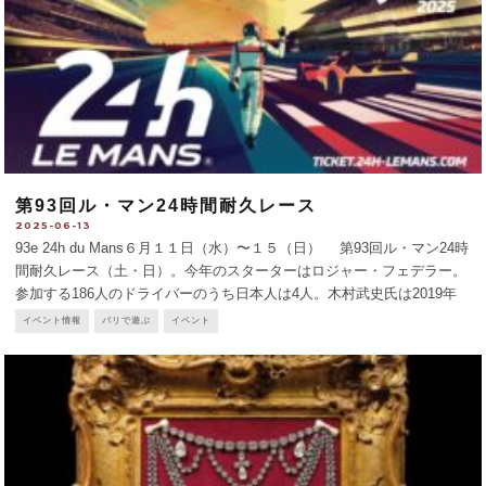
第93回ル・マン24時間耐久レース
2025-06-13
93e 24h du Mans６月１１日（水）〜１５（日） 第93回ル・マン24時
間耐久レース（土・日）。今年のスターターはロジャー・フェデラー。
参加する186人のドライバーのうち日本人は4人。木村武史氏は2019年
から7年連の出場でフェラーリを運転。レース当日のチケットは完売だ
イベント情報
パリで遊ぶ
イベント
がテスト走行は残席あり
...