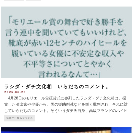
ラシダ・ダチ文化相 いらだちのコメント。
2025-06-20
4月28日のモリエール賞授賞式に参列したラシダ・ダチ文化相は、授
賞した演出家や俳優から、国の援助削減などを鋭く批判され、それに対
していらだちのコメント。そういうダチ氏自身、高級ブランドのハイヒ
ール姿で名高い。
...
発言から知るフランス