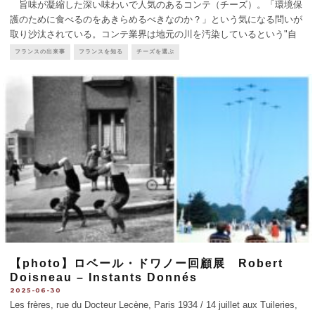
旨味が凝縮した深い味わいで人気のあるコンテ（チーズ）。「環境保
護のために食べるのをあきらめるべきなのか？」という気になる問いが
取り沙汰されている。コンテ業界は地元の川を汚染しているという"自
然主義者" ピエール・リゴー氏のラジオ番組での発言を、5月10日付フ
フランスの出来事
フランスを知る
チーズを選ぶ
ィガロマガジンが引用し、同氏がコンテの生産や消費の
...
【photo】ロベール・ドワノー回顧展 Robert
Doisneau – Instants Donnés
2025-06-30
Les frères, rue du Docteur Lecène, Paris 1934 / 14 juillet aux Tuileries,