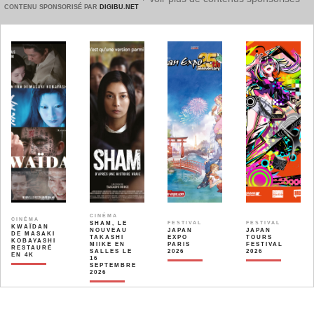
CONTENU SPONSORISÉ PAR
DIGIBU.NET
CINÉMA
CINÉMA
SHAM, LE
FESTIVAL
FESTIVAL
KWAÏDAN
NOUVEAU
JAPAN
JAPAN
DE MASAKI
TAKASHI
EXPO
TOURS
KOBAYASHI
MIIKE EN
PARIS
FESTIVAL
RESTAURÉ
SALLES LE
2026
2026
EN 4K
16
SEPTEMBRE
2026