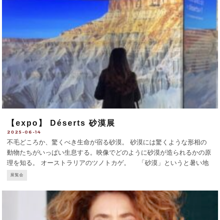
【expo】 Déserts 砂漠展
2025-06-14
不毛どころか、驚くべき生命が宿る砂漠。 砂漠には驚くような形相の
動物たちがいっぱい生息する。映像でどのように砂漠が造られるかの原
理を知る。 オーストラリアのツノトカゲ。 「砂漠」というと暑い地
方と思いがちだが、さまざまだ。北極南極とその周辺の「寒い砂漠」、
展覧会
非常に暑い地方にある「暑い砂漠」、それに加
...