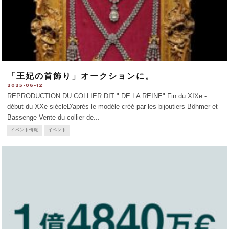
「王妃の首飾り」オークションに。
2025-06-12
REPRODUCTION DU COLLIER DIT " DE LA REINE" Fin du XIXe -
début du XXe siècleD'après le modèle créé par les bijoutiers Böhmer et
Bassenge Vente du collier de
...
イベント情報
イベント