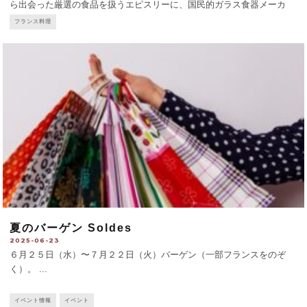
ら出会った厳選の食品を扱うエピスリーに、国民的ガラス食器メーカ
ー、デュラレックスのコーナーが置かれている。 朝はカフェ、昼以降
フランス料理
はテーブルが
...
夏のバーゲン Soldes
2025-06-23
６月２５日（水）〜７月２２日（火）バーゲン（一部フランスをのぞ
く）。
...
イベント情報
イベント