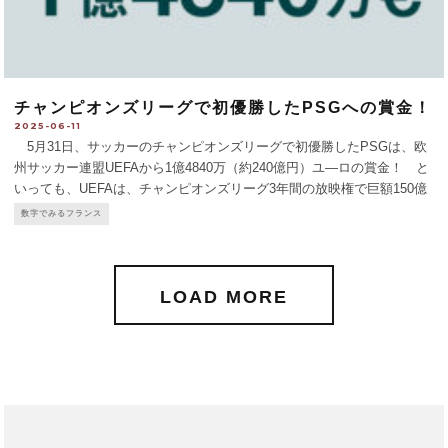
チャンピオンズリーグで初優勝したPSGへの賞金！
2025-06-11
5月31日、サッカーのチャンピオンズリーグで初優勝したPSGは、欧
州サッカー連盟UEFAから1億4840万（約240億円）ユ―ロの賞金！ と
いっても、UEFAは、チャンピオンズリーグ3年間の放映権で巨額150億
ユーロを得ているので当然といえば当然か。PSGの年予算は8億8800万
数字でみるフランス
ユーロだから、その17％に当
...
LOAD MORE