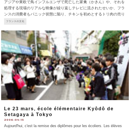
アジアや東欧で鳥インフルエンザで死亡した家禽（かきん）や、それを
処理する現場のリアルな映像が繰り返しテレビに流されたせいか、フラ
ンスの消費者もパニック状態に陥り、チキンを初めとするトリ肉の売り
上げが20％から30％落ちてしまった。そんな苦しい状況に立たされてい
フランスの文化
る養鶏業者と鳥肉屋さんにインタビューし実状をたずねること
...
Le 23 mars, école élémentaire Kyôdô de
Setagaya à Tokyo
2006-04-15
Aujourd'hui, c'est la remise des diplômes pour les écoliers. Les élèves