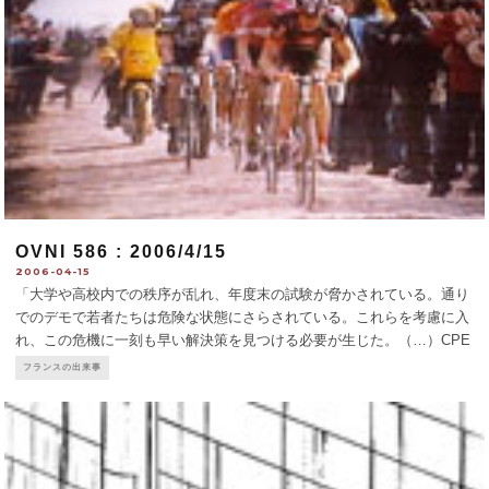
OVNI 586 : 2006/4/15
2006-04-15
「大学や高校内での秩序が乱れ、年度末の試験が脅かされている。通り
でのデモで若者たちは危険な状態にさらされている。これらを考慮に入
れ、この危機に一刻も早い解決策を見つける必要が生じた。（…）CPE
は、仕事を見つけることがきわめて困難な状態にある若者たちを対象と
フランスの出来事
した雇用対策にとって代わられ
...