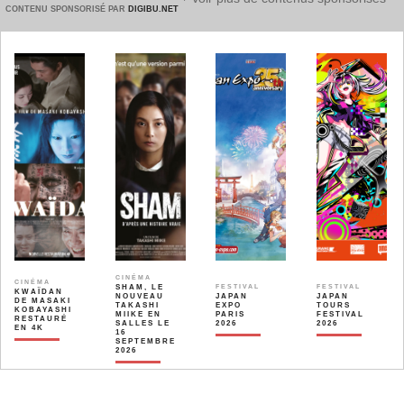
CONTENU SPONSORISÉ PAR
DIGIBU.NET
CINÉMA
CINÉMA
SHAM, LE
FESTIVAL
FESTIVAL
KWAÏDAN
NOUVEAU
JAPAN
JAPAN
DE MASAKI
TAKASHI
EXPO
TOURS
KOBAYASHI
MIIKE EN
PARIS
FESTIVAL
RESTAURÉ
SALLES LE
2026
2026
EN 4K
16
SEPTEMBRE
2026