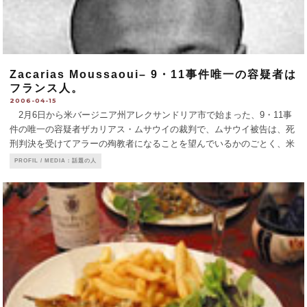
Zacarias Moussaoui– 9・11事件唯一の容疑者は
フランス人。
2006-04-15
2月6日から米バージニア州アレクサンドリア市で始まった、9・11事
件の唯一の容疑者ザカリアス・ムサウイの裁判で、ムサウイ被告は、死
刑判決を受けてアラーの殉教者になることを望んでいるかのごとく、米
大統領官邸に墜落させる予定だった飛行機を操縦することになっていた
PROFIL / MEDIA：話題の人
と自ら証言（3頁参照）。
...