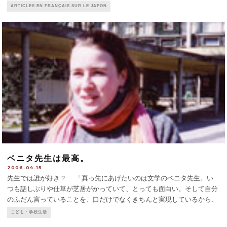
ARTICLES EN FRANÇAIS SUR LE JAPON
ベニタ先生は最高。
2006-04-15
先生では誰が好き？ 「真っ先にあげたいのは文学のベニタ先生。い
つも話しぶりや仕草が芝居がかっていて、とっても面白い。そして自分
のふだん言っていることを、口だけでなくきちんと実現しているから、
みんなに好かれている。授業だって私たちと一つになって進めるから、
こども・学校生活
一所懸命になれる。冗談好きで（いつも面白くはないけれ
...