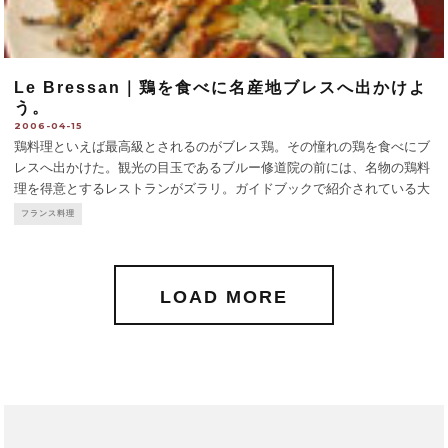
Le Bressan｜鶏を食べに名産地ブレスへ出かけよ
う。
2006-04-15
鶏料理といえば最高級とされるのがブレス鶏。その憧れの鶏を食べにブ
レスへ出かけた。観光の目玉であるブルー修道院の前には、名物の鶏料
理を得意とするレストランがズラリ。ガイドブックで紹介されている大
半がここにあるのだが、観光客相手という印象は否めない。ということ
フランス料理
で、街なかにある、より庶民派の店に足を運んだ。日曜も営業して
...
LOAD MORE