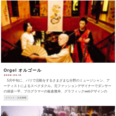
Orgel オルゴール
2006-04-15
5月中旬に、パリで活動をするさまざまな分野のミュージシャン、ア
ーティストによるスペクタクル。元ファッションデザイナーでダンサー
の保坂一平、プログラマーの板倉雅幸、グラフィックwebデザインの
Ko'sの3人が中心メンバーのYAMATONATTOというグループ。今回は他
イベント・文化情報
にいろ
...