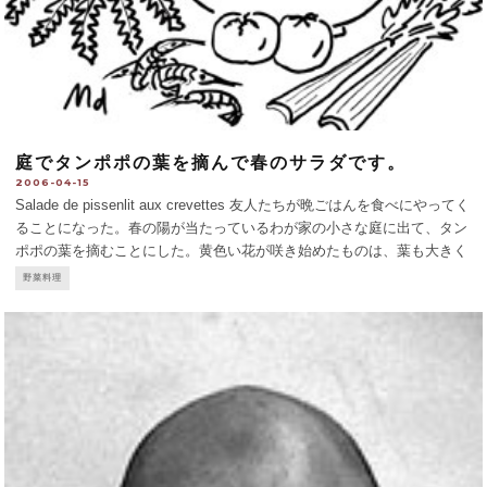
庭でタンポポの葉を摘んで春のサラダです。
2006-04-15
Salade de pissenlit aux crevettes 友人たちが晩ごはんを食べにやってく
ることになった。春の陽が当たっているわが家の小さな庭に出て、タン
ポポの葉を摘むことにした。黄色い花が咲き始めたものは、葉も大きく
なっていて、固かったり苦すぎたりするので、なるべく若い葉を摘むよ
野菜料理
うにしたい。庭がなく
...