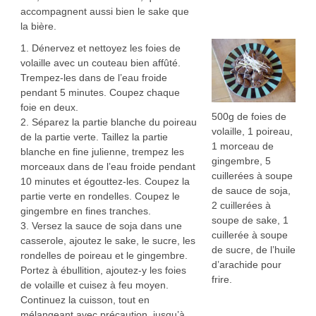
accompagnent aussi bien le sake que
la bière.
1. Dénervez et nettoyez les foies de
volaille avec un couteau bien affûté.
Trempez-les dans de l’eau froide
pendant 5 minutes. Coupez chaque
foie en deux.
500g de foies de
2. Séparez la partie blanche du poireau
volaille, 1 poireau,
de la partie verte. Taillez la partie
1 morceau de
blanche en fine julienne, trempez les
gingembre, 5
morceaux dans de l’eau froide pendant
cuillerées à soupe
10 minutes et égouttez-les. Coupez la
de sauce de soja,
partie verte en rondelles. Coupez le
2 cuillerées à
gingembre en fines tranches.
soupe de sake, 1
3. Versez la sauce de soja dans une
cuillerée à soupe
casserole, ajoutez le sake, le sucre, les
de sucre, de l’huile
rondelles de poireau et le gingembre.
d’arachide pour
Portez à ébullition, ajoutez-y les foies
frire.
de volaille et cuisez à feu moyen.
Continuez la cuisson, tout en
mélangeant avec précaution, jusqu’à