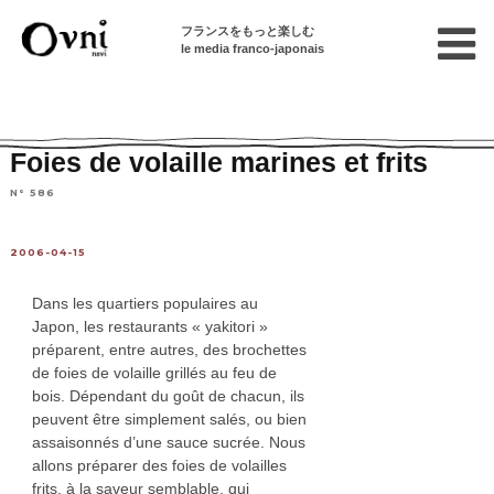
フランスをもっと楽しむ
le media franco-japonais
Home
連載終了記事
Articles en français sur le Japon
Foies de volaille marines et frits
N° 586
2006-04-15
Dans les quartiers populaires au
Japon, les restaurants « yakitori »
préparent, entre autres, des brochettes
de foies de volaille grillés au feu de
bois. Dépendant du goût de chacun, ils
peuvent être simplement salés, ou bien
assaisonnés d’une sauce sucrée. Nous
allons préparer des foies de volailles
frits, à la saveur semblable, qui