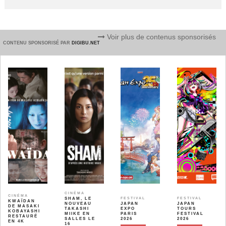
Voir plus de contenus sponsorisés
CONTENU SPONSORISÉ PAR
DIGIBU.NET
CINÉMA
CINÉMA
SHAM, LE
FESTIVAL
FESTIVAL
KWAÏDAN
NOUVEAU
JAPAN
JAPAN
DE MASAKI
TAKASHI
EXPO
TOURS
KOBAYASHI
MIIKE EN
PARIS
FESTIVAL
RESTAURÉ
SALLES LE
2026
2026
EN 4K
16