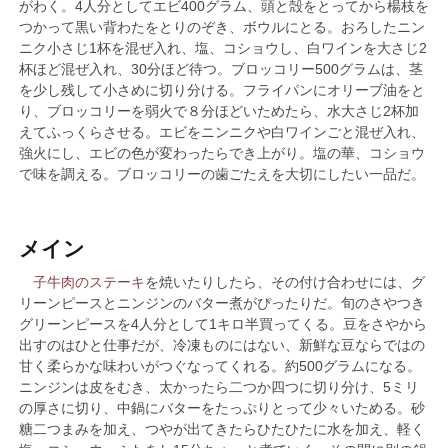
がわく。4人分としてエビ400グラム、頭と殻をとってから楊枝を
つかって黒い背わたをとりのぞき、ボウルにとる。おろしたニン
ニク小さじ1杯を混ぜ入れ、塩、コショウし、白ワインを大さじ2
杯ほど混ぜ入れ、30分ほど待つ。ブロッコリー500グラムは、茎
を少し残して小さめに切り分ける。フライパンにオリーブ油をと
り、ブロッコリーを弱火で８分ほどいためたら、水大さじ2杯加
えてふっくらさせる。エビをニンニクや白ワインごと混ぜ入れ、
強火にし、エビの色が変わったらでき上がり。塩の華、コショウ
で味を調える。ブロッコリーの歯ごたえを大切にしたい一品だ。
メイン
子牛肉のステーキ
を焼いたりしたら、その付け合わせには、グ
リーンピースとニンジンのバター煮がぴったりだ。旬のさやつき
グリーンピースを4人分として1キロ半買ってくる。豆をさやから
出すのはひと仕事だが、冷凍ものにはない、新鮮な豆ならではの
甘く柔らかな味わいがつぐなってくれる。約500グラムになる。
ニンジンは皮をむき、太かったら二つか四つに切り分け、5ミリ
の厚さに切り、中鍋にバターをたっぷりとって少々いためる。砂
糖二つまみを加え、つやが出てきたらひたひたに水を加え、軽く