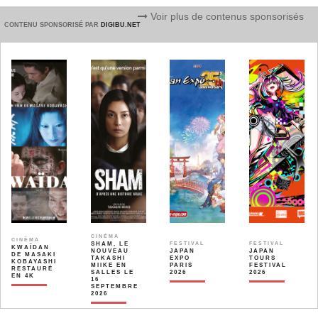
Voir plus de contenus sponsorisés
CONTENU SPONSORISÉ PAR
DIGIBU.NET
CINÉMA
CINÉMA
SHAM, LE
FESTIVAL
FESTIVAL
KWAÏDAN
NOUVEAU
JAPAN
JAPAN
DE MASAKI
TAKASHI
EXPO
TOURS
KOBAYASHI
MIIKE EN
PARIS
FESTIVAL
RESTAURÉ
SALLES LE
2026
2026
EN 4K
16
SEPTEMBRE
2026