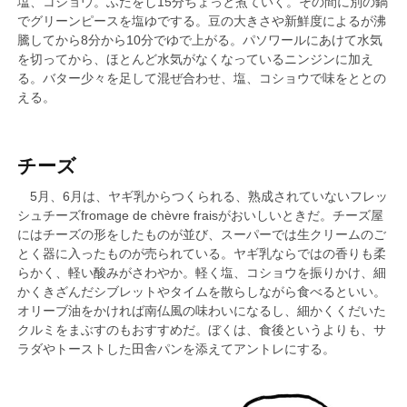
塩、コショウ。ふたをし15分ちょっと煮ていく。その間に別の鍋
でグリーンピースを塩ゆでする。豆の大きさや新鮮度によるが沸
騰してから8分から10分でゆで上がる。パソワールにあけて水気
を切ってから、ほとんど水気がなくなっているニンジンに加え
る。バター少々を足して混ぜ合わせ、塩、コショウで味をととの
える。
チーズ
5月、6月は、ヤギ乳からつくられる、熟成されていないフレッ
シュチーズfromage de chèvre fraisがおいしいときだ。チーズ屋
にはチーズの形をしたものが並び、スーパーでは生クリームのご
とく器に入ったものが売られている。ヤギ乳ならではの香りも柔
らかく、軽い酸みがさわやか。軽く塩、コショウを振りかけ、細
かくきざんだシブレットやタイムを散らしながら食べるといい。
オリーブ油をかければ南仏風の味わいになるし、細かくくだいた
クルミをまぶすのもおすすめだ。ぼくは、食後というよりも、サ
ラダやトーストした田舎パンを添えてアントレにする。