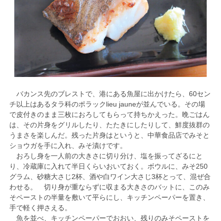
バカンス先のブレストで、港にある魚屋に出かけたら、60セン
チ以上はあるタラ科のポラックlieu jauneが並んでいる。その場
で皮付きのまま三枚におろしてもらって持ちかえった。晩ごはん
は、その片身をグリルしたり、たたきにしたりして、鮮度抜群の
うまさを楽しんだ。残った片身はというと、中華食品店でみそと
ショウガを手に入れ、みそ漬けです。
おろし身を一人前の大きさに切り分け、塩を振ってざるにと
り、冷蔵庫に入れて半日くらいおいておく。ボウルに、みそ250
グラム、砂糖大さじ2杯、酒や白ワイン大さじ3杯とって、混ぜ合
わせる。 切り身が重ならずに収まる大きさのバットに、このみ
そペーストの半量を敷いて平らにし、キッチンペーパーを置き、
手で軽く押さえる。
魚を並べ、キッチンペーパーでおおい、残りのみそペーストを