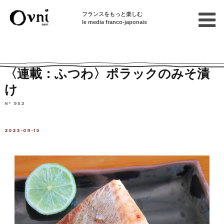
フランスをもっと楽しむ
le media franco-japonais
Home
フランスで暮らす
特選レシピ集
魚料理
〈連載：ふつわ〉ポラックのみそ漬
け
N° 952
2023-09-13