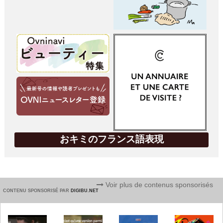
おキミのフランス語表現
Voir plus de contenus sponsorisés
CONTENU SPONSORISÉ PAR
DIGIBU.NET