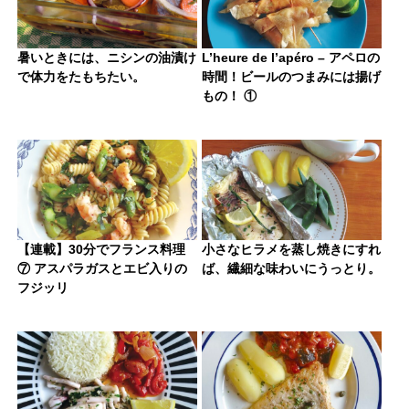
暑いときには、ニシンの油漬け
L’heure de l’apéro – アペロの
で体力をたもちたい。
時間！ビールのつまみには揚げ
もの！ ①
【連載】30分でフランス料理
小さなヒラメを蒸し焼きにすれ
⑦ アスパラガスとエビ入りの
ば、繊細な味わいにうっとり。
フジッリ