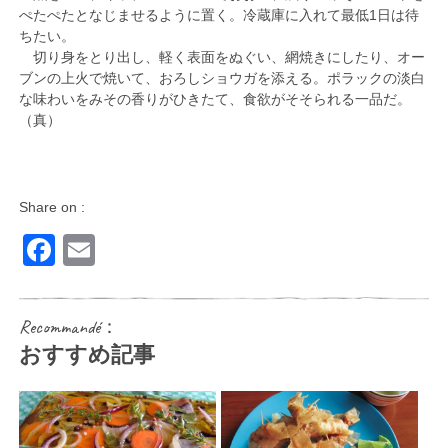
ぺたぺたとなじませるように置く。冷蔵庫に入れて最低1日は待
ちたい。
切り身をとり出し、軽く表面をぬぐい、網焼きにしたり、オー
ブンの上火で焼いて、おろしショウガを添える。ポラックの淡白
な味わいをみその香りがひきたて、食欲がそそられる一品だ。
（真）
Share on :
Facebook
Email
Recommandé：
おすすめ記事