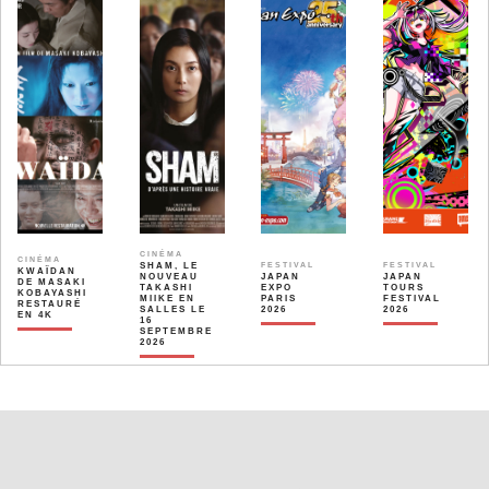
CINÉMA
CINÉMA
SHAM, LE
FESTIVAL
FESTIVAL
KWAÏDAN
NOUVEAU
JAPAN
JAPAN
DE MASAKI
TAKASHI
EXPO
TOURS
KOBAYASHI
MIIKE EN
PARIS
FESTIVAL
RESTAURÉ
SALLES LE
2026
2026
EN 4K
16
SEPTEMBRE
2026